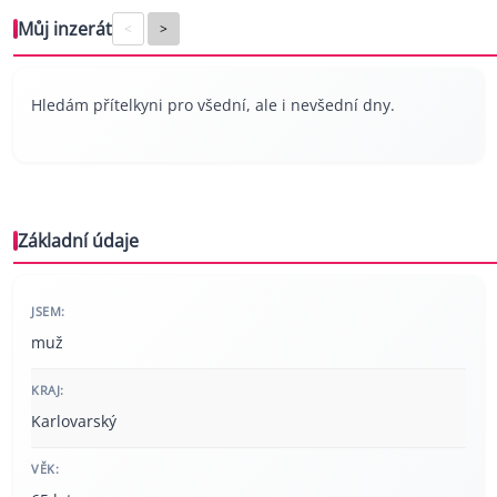
Můj inzerát
<
>
Hledám přítelkyni pro všední, ale i nevšední dny.
Základní údaje
JSEM:
muž
KRAJ:
Karlovarský
VĚK: