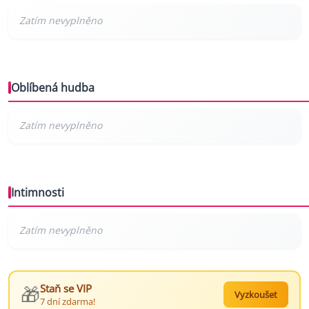
Oblíbená hudba
Intimnosti
🎁
Staň se VIP
Vyzkoušet
7 dní zdarma!