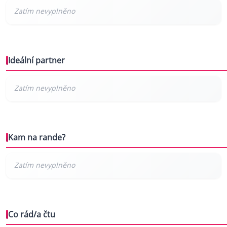
Ideální partner
Kam na rande?
Co rád/a čtu