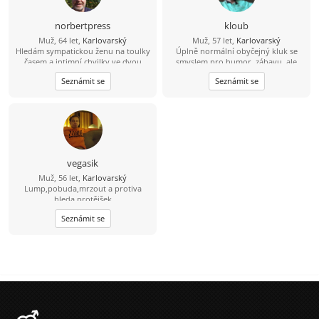
norbertpress
kloub
Muž, 64 let,
Karlovarský
Muž, 57 let,
Karlovarský
Hledám sympatickou ženu na toulky
Úplně normální obyčejný kluk se
časem a intimní chvilky ve dvou
smyslem pro humor, zábavu, ale
pochopitelně i odpovědnost
Seznámit se
Seznámit se
SŠ/47/192, hodně štíhlé postavy,
svobodný, bezdětný, s vyřešenou
minulostí by rád poznal úplně
normální, obyčejnou, veselou,
upřímnou, férovou a věrnou
ženskou s duší holky do pohody i
nepohody na vážný vztah pro
zbytek života. Miluju sport v aktivní i
vegasik
pasivní formě, přírodu, zvířata,
Muž, 56 let,
Karlovarský
rybaření, houbaření, moc rád občas
Lump,pobuda,mrzout a protiva
vyrazím někam na výlet. Jsi - li
hleda protějšek
někde, ozvi se, ať jsi odkudkoliv! Jen
vážně!!
Seznámit se