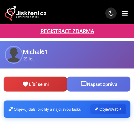
REGISTRACE ZDARMA
Michal61
65 let
Líbí se mi
Napsat zprávu
💕
Objevuj další profily a najdi svou lásku!
💕 Objevovat