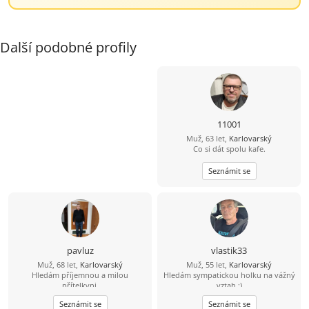
Další podobné profily
11001
Muž, 63 let,
Karlovarský
Co si dát spolu kafe.
Seznámit se
pavluz
vlastik33
Muž, 68 let,
Karlovarský
Muž, 55 let,
Karlovarský
Hledám příjemnou a milou
Hledám sympatickou holku na vážný
přítelkyni.
vztah :)
Seznámit se
Seznámit se