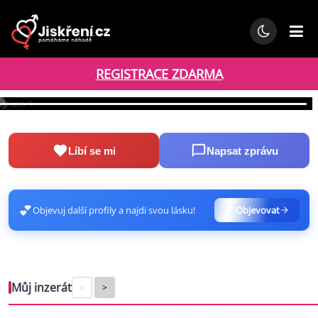
REGISTRACE ZDARMA
milanx87
38
Líbí se mi
Napsat zprávu
💕
Objevuj další profily a najdi svou lásku!
💕 Objevovat
Můj inzerát
<
>