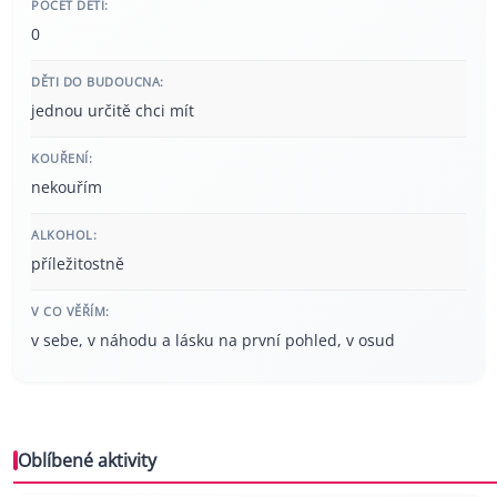
POČET DĚTÍ:
0
DĚTI DO BUDOUCNA:
jednou určitě chci mít
KOUŘENÍ:
nekouřím
ALKOHOL:
příležitostně
V CO VĚŘÍM:
v sebe, v náhodu a lásku na první pohled, v osud
Oblíbené aktivity