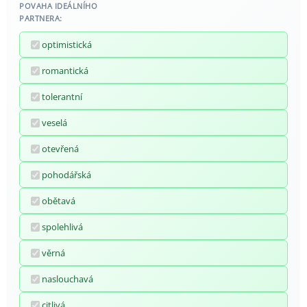
POVAHA IDEÁLNÍHO
PARTNERA:
optimistická
romantická
tolerantní
veselá
otevřená
pohodářská
obětavá
spolehlivá
věrná
naslouchavá
citlivá