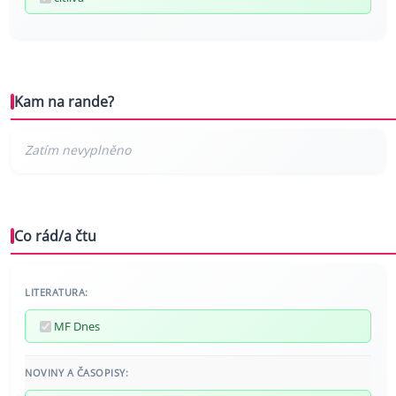
Kam na rande?
Co rád/a čtu
LITERATURA:
MF Dnes
NOVINY A ČASOPISY: