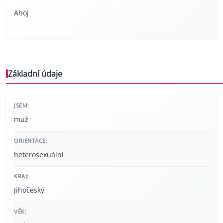
Ahoj
Základní údaje
JSEM:
muž
ORIENTACE:
heterosexuální
KRAJ:
Jihočeský
VĚK: