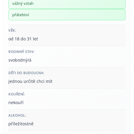
vážný vztah
přátelství
VĚK:
od 18 do 31 let
RODINNÝ STAV:
svobodný/á
DĚTI DO BUDOUCNA:
jednou určitě chci mít
KOUŘENÍ:
nekouří
ALKOHOL:
příležitostně