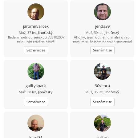
jaromirvalicek
jenda39
Muž, 37 let,
Jihočeský
Muž, 39 let,
Jihočeský
Hledám hodnou ženskou 733102007.
Ahojky, jsem úplně normální chlap,
Budu rád když se ozveš
myslím si, že jsem hodný a spolehliví
a že nezkazím žádnou srandu.
Seznámit se
Seznámit se
Hledám k sobě partnerku na
společnou a pohodovou cestu
životem. Malé dítě není
překážkou????
guiltyspark
90venca
Muž, 38 let,
Jihočeský
Muž, 35 let,
Jihočeský
Seznámit se
Seznámit se
karel31
anthre