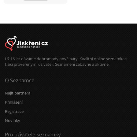
Už 16 let dáváme dohromady nové páry. Kvalitní online seznamka s
tisíci prověřenými uživateli. Seznámení zábavně a aktivně.
O Seznamce
Najít partnera
Přihlášení
Registrace
Novinky
Pro uživatele seznamky