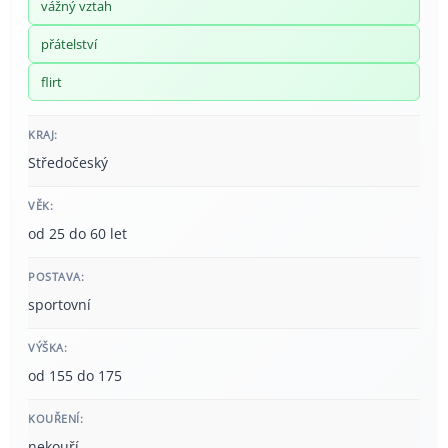
vážný vztah
přátelství
flirt
KRAJ:
Středočeský
VĚK:
od 25 do 60 let
POSTAVA:
sportovní
VÝŠKA:
od 155 do 175
KOUŘENÍ:
nekouří