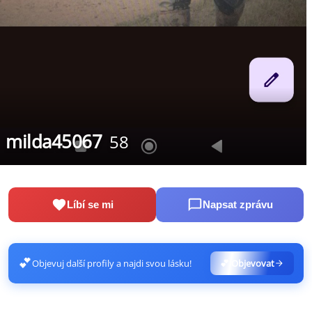
milda45067
58
Líbí se mi
Napsat zprávu
💕
Objevuj další profily a najdi svou lásku!
💕 Objevovat