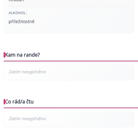
ALKOHOL:
příležitostně
Kam na rande?
Co rád/a čtu