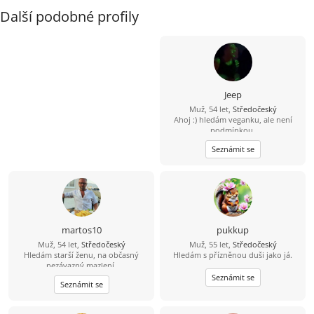
Další podobné profily
Jeep
Muž, 54 let,
Středočeský
Ahoj :) hledám veganku, ale není
podmínkou.
Seznámit se
martos10
pukkup
Muž, 54 let,
Středočeský
Muž, 55 let,
Středočeský
Hledám starší ženu, na občasný
Hledám s přízněnou duši jako já.
nezávazný mazlení.
Seznámit se
Seznámit se