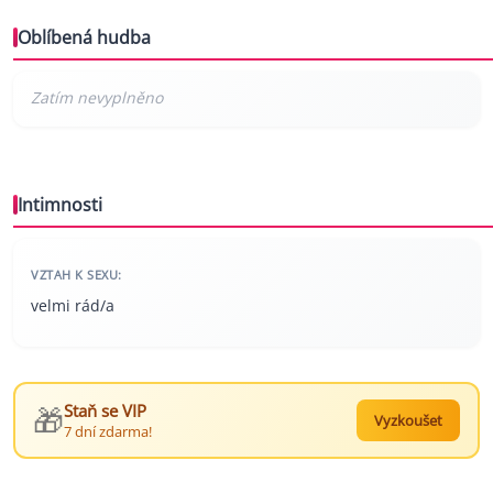
Oblíbená hudba
Intimnosti
VZTAH K SEXU:
velmi rád/a
🎁
Staň se VIP
Vyzkoušet
7 dní zdarma!