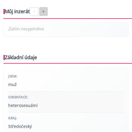
Můj inzerát
<
>
Základní údaje
JSEM:
muž
ORIENTACE:
heterosexuální
KRAJ:
Středočeský