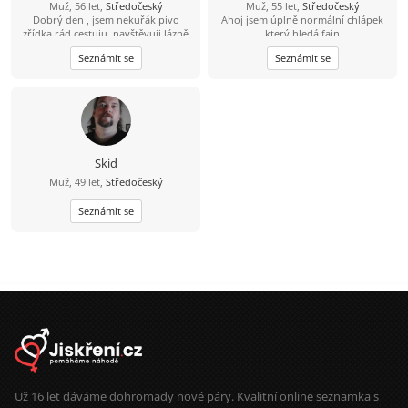
Muž, 56 let,
Středočeský
Muž, 55 let,
Středočeský
Dobrý den , jsem nekuřák pivo
Ahoj jsem úplně normální chlápek
zřídka rád cestuju ,navštěvuji lázně
který hledá fajn
ale sám .Záliby kolo ,auta, procházky
kamarádku,přítelkyni pro hezké ale i
Seznámit se
Seznámit se
divadlo a dobré jídlo
všední chvíle.
Skid
Muž, 49 let,
Středočeský
Seznámit se
Už 16 let dáváme dohromady nové páry. Kvalitní online seznamka s