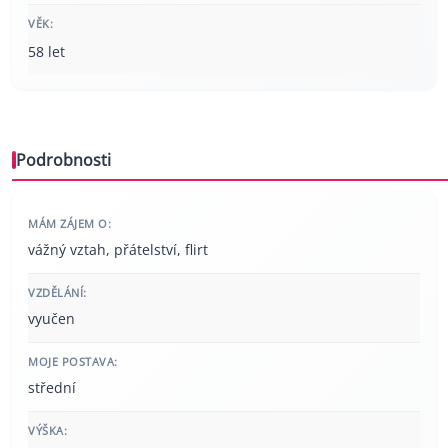
VĚK:
58 let
Podrobnosti
MÁM ZÁJEM O:
vážný vztah, přátelství, flirt
VZDĚLÁNÍ:
vyučen
MOJE POSTAVA:
střední
VÝŠKA: