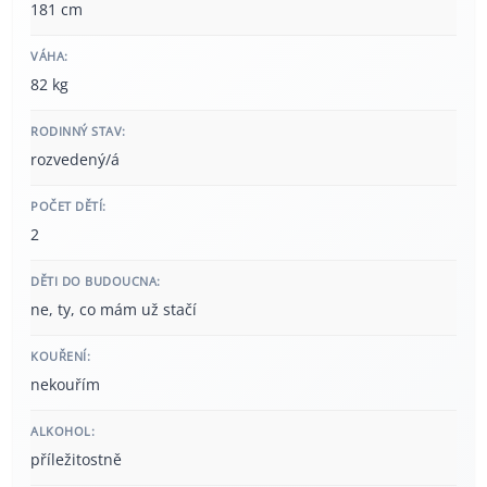
181 cm
VÁHA:
82 kg
RODINNÝ STAV:
rozvedený/á
POČET DĚTÍ:
2
DĚTI DO BUDOUCNA:
ne, ty, co mám už stačí
KOUŘENÍ:
nekouřím
ALKOHOL:
příležitostně