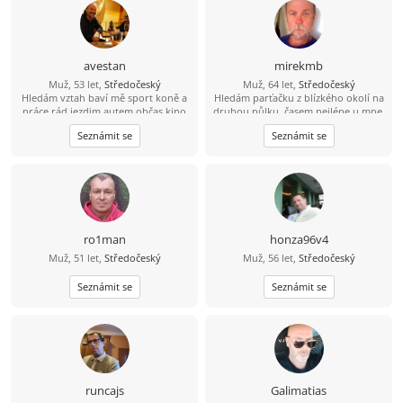
avestan
mirekmb
Muž, 53 let,
Středočeský
Muž, 64 let,
Středočeský
Hledám vztah baví mě sport koně a
Hledám parťačku z blízkého okolí na
práce rád jezdim autem občas kino
druhou půlku, časem nejlépe u mne,
nekuřačka, drobná postava
Seznámit se
Seznámit se
výhodou...
ro1man
honza96v4
Muž, 51 let,
Středočeský
Muž, 56 let,
Středočeský
Seznámit se
Seznámit se
runcajs
Galimatias