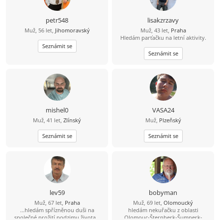
petr548
lisakzrzavy
Muž, 56 let,
Jihomoravský
Muž, 43 let,
Praha
Hledám parťačku na letní aktivity.
Seznámit se
Seznámit se
mishel0
VASA24
Muž, 41 let,
Zlínský
Muž,
Plzeňský
Seznámit se
Seznámit se
lev59
bobyman
Muž, 67 let,
Praha
Muž, 69 let,
Olomoucký
...hledám spřízněnou duši na
hledám nekuřačku z oblasti
společné prožití podzimu života...
Olomouc-Šternberk-Šumperk-