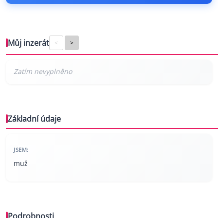
Můj inzerát
<
>
Základní údaje
JSEM:
muž
Podrobnosti