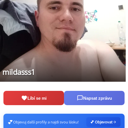
mildasss1
Líbí se mi
Napsat zprávu
💕
Objevuj další profily a najdi svou lásku!
💕 Objevovat