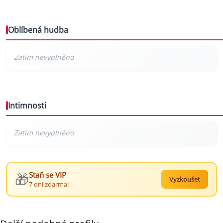
Oblíbená hudba
Intimnosti
🎁
Staň se VIP
Vyzkoušet
7 dní zdarma!