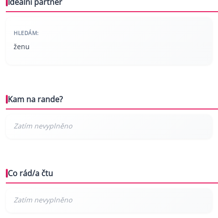
Ideální partner
HLEDÁM:
ženu
Kam na rande?
Co rád/a čtu