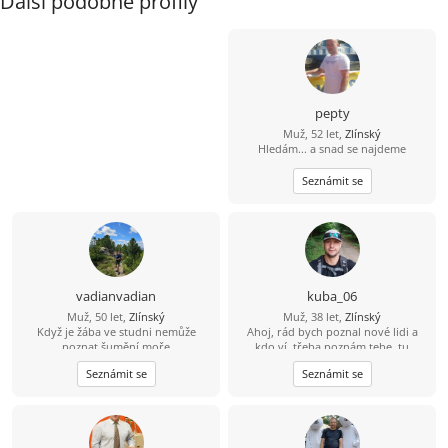
Další podobné profily
pepty
Muž, 52 let,
Zlínský
Hledám... a snad se najdeme
Seznámit se
vadianvadian
kuba_06
Muž, 50 let,
Zlínský
Muž, 38 let,
Zlínský
Když je žába ve studni nemůže
Ahoj, rád bych poznal nové lidi a
poznat šumění moře
kdo ví, třeba poznám tebe, tu
pravou...
Seznámit se
Seznámit se