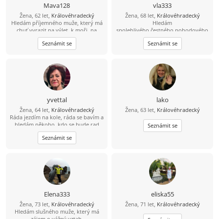
Mava128
vla333
Žena, 62 let,
Královéhradecký
Žena, 68 let,
Královéhradecký
Hledám příjemného muže, který má
Hledám
chuť vyrazit na výlet, k moři, na
spolehlivého,čestného,pohodového
kolo, nebo jen tak objevovat hezká
,zabezpečeného muže,nekuřáka s
Seznámit se
Seznámit se
místa
duší
kluka.Cestování,příroda,turistika
yvettal
lako
Žena, 64 let,
Královéhradecký
Žena, 63 let,
Královéhradecký
Ráda jezdím na kole, ráda se bavím a
hledám někoho, kdo se bude rad
Seznámit se
bavit se mnou.
Seznámit se
Elena333
eliska55
Žena, 73 let,
Královéhradecký
Žena, 71 let,
Královéhradecký
Hledám slušného muže, který má
zájem o vážný vztah.