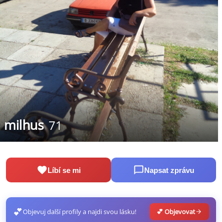
milhus
71
Líbí se mi
Napsat zprávu
💕
Objevuj další profily a najdi svou lásku!
💕 Objevovat