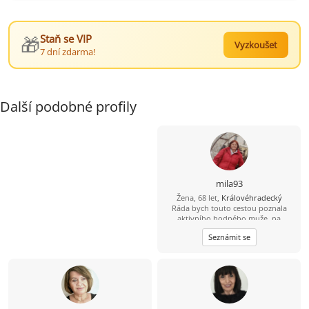
🎁
Staň se VIP
Vyzkoušet
7 dní zdarma!
Další podobné profily
mila93
Žena, 68 let,
Královéhradecký
Ráda bych touto cestou poznala
aktivního hodného muže, na
společné trávení volného času...
Seznámit se