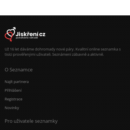
Už 16 let dáváme dohromady nové páry. Kvalitní online seznamka s
tisíci prověřenými uživateli. Seznámení zábavně a aktivně.
O Seznamce
Najít partnera
Přihlášení
Registrace
Novinky
Pro uživatele seznamky