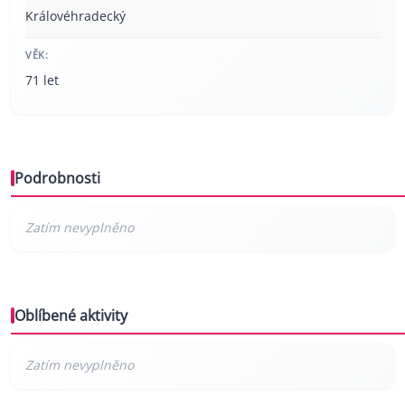
Královéhradecký
VĚK:
71 let
Podrobnosti
Oblíbené aktivity