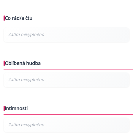
Co rád/a čtu
Oblíbená hudba
Intimnosti