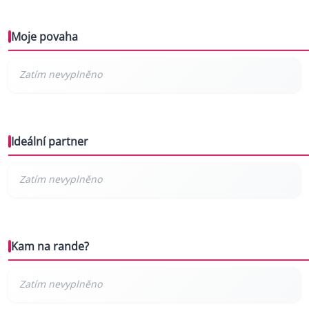
Moje povaha
Ideální partner
Kam na rande?