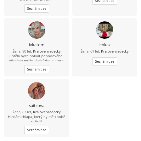
Seznámit se
Seznámit se
ivkatom
lenkaz
Žena, 80 let,
Královéhradecký
Žena, 61 let,
Královéhradecký
Chtěla bych potkat pohodového,
nězného muže. Vycházky, kultura,
Seznámit se
cestování.
Seznámit se
saitzova
Žena, 62 let,
Královéhradecký
Hledám chlapa, který by mě k sobě
pritulil
Seznámit se