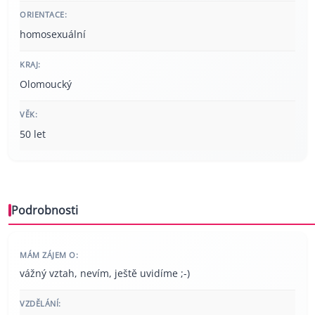
ORIENTACE:
homosexuální
KRAJ:
Olomoucký
VĚK:
50 let
Podrobnosti
MÁM ZÁJEM O:
vážný vztah, nevím, ještě uvidíme ;-)
VZDĚLÁNÍ: