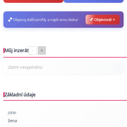
💕
Objevuj další profily a najdi svou lásku!
💕 Objevovat
Můj inzerát
<
>
Základní údaje
JSEM:
žena