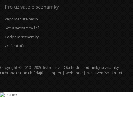
Pro uživatele seznamky
Zapomenuté heslo
Škola seznamování
Podpora seznamky
Zrušení účtu
Copyright © 2010 - 2026 Jiskreni.cz |
Obchodní podmínky seznamky
|
Ochrana osobních údajů
|
Shoptet
|
Webnode
|
Nastavení soukromí