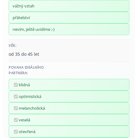
vážný vztah
přátelství
nevím, ještě uvidíme ;-)
VĚK:
od 35 do 45 let
POVAHA IDEÁLNÍHO
PARTNERA:
klidná
optimistická
melancholická
veselá
otevřená