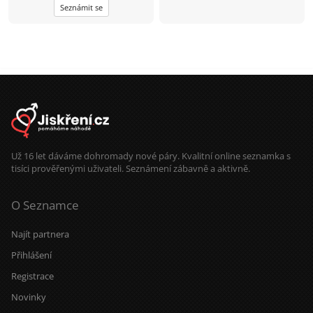
Seznámit se
na psaní a třeba časem víc?
Už 16 let dáváme dohromady nové páry. Kvalitní online seznamka s
tisíci prověřenými uživateli. Seznámení zábavně a aktivně.
O Seznamce
Najít partnera
Přihlášení
Registrace
Novinky