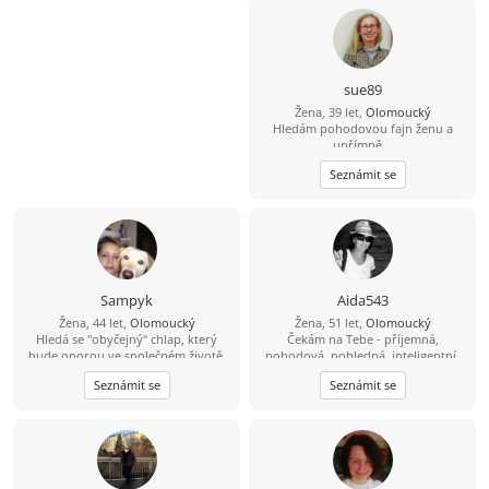
sue89
Žena, 39 let,
Olomoucký
Hledám pohodovou fajn ženu a
upřímně ..
Seznámit se
Sampyk
Aida543
Žena, 44 let,
Olomoucký
Žena, 51 let,
Olomoucký
Hledá se "obyčejný" chlap, který
Čekám na Tebe - příjemná,
bude oporou ve společném životě.
pohodová, pohledná, inteligentní,
vyrovnaná “Ženo” s nadhledem Tobě
Seznámit se
Seznámit se
vlastním...