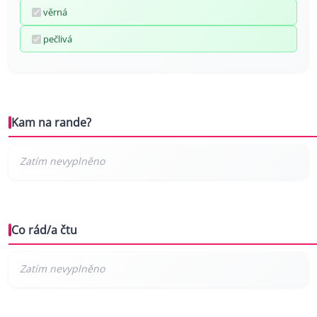
věrná
pečlivá
Kam na rande?
Co rád/a čtu