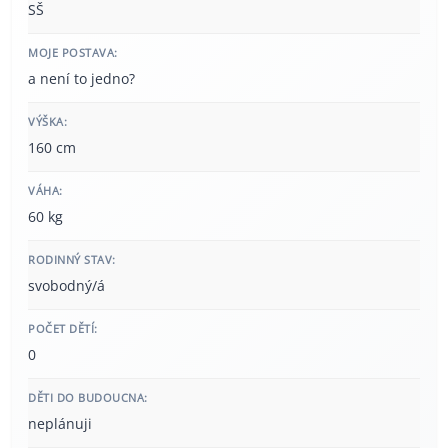
SŠ
MOJE POSTAVA:
a není to jedno?
VÝŠKA:
160 cm
VÁHA:
60 kg
RODINNÝ STAV:
svobodný/á
POČET DĚTÍ:
0
DĚTI DO BUDOUCNA:
neplánuji