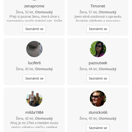
zenaprome
Timonet
Žena, 52 let,
Olomoucký
Žena, 51 let,
Olomoucký
Přeji si poznat ženu, která chce s
Jsem silná osobnost s opravdu
partnerkou tvořit stabilní pár. Spíše
širokým záběrem a spoustou
rodinný typ, milou, klidnou,
energie. Mám v sobě ale i nejistou
Seznámit se
Seznámit se
usměvavou... Přeji si, aby naše
část, co dokáže pochybovat a být
vnitřní světy splynuly v jeden celek,
úplně ztracená. Potřebuji najít
porozumění, lásky, úcty, radosti,
někoho, kdo se mnou vytvoří
štěstí...
rovnováhu. Vůbec nevím, jak by měl
vypadat, kromě toho, že to bude
žena, ale chci to hledat a a jsem
ochotná být trpělivá, než to
vzájemně zjistíme :-)
lucifer6
pazouteek
Žena, 43 let,
Olomoucký
Žena, 44 let,
Olomoucký
Seznámit se
Seznámit se
milda1984
slunicko66
Žena, 42 let,
Olomoucký
Žena, 45 let,
Olomoucký
Ahoj je mi 27let a hledám touto
cestou nějakou slečnu nejlépe
Seznámit se
holčičího typu.ozve se nějaká zatím