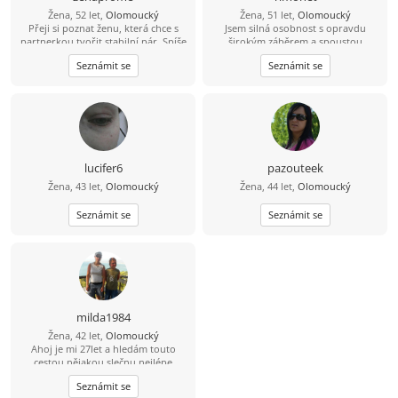
Žena, 52 let,
Olomoucký
Žena, 51 let,
Olomoucký
Přeji si poznat ženu, která chce s
Jsem silná osobnost s opravdu
partnerkou tvořit stabilní pár. Spíše
širokým záběrem a spoustou
rodinný typ, milou, klidnou,
energie. Mám v sobě ale i nejistou
Seznámit se
Seznámit se
usměvavou... Přeji si, aby naše
část, co dokáže pochybovat a být
vnitřní světy splynuly v jeden celek,
úplně ztracená. Potřebuji najít
porozumění, lásky, úcty, radosti,
někoho, kdo se mnou vytvoří
štěstí...
rovnováhu. Vůbec nevím, jak by měl
vypadat, kromě toho, že to bude
žena, ale chci to hledat a a jsem
ochotná být trpělivá, než to
vzájemně zjistíme :-)
lucifer6
pazouteek
Žena, 43 let,
Olomoucký
Žena, 44 let,
Olomoucký
Seznámit se
Seznámit se
milda1984
Žena, 42 let,
Olomoucký
Ahoj je mi 27let a hledám touto
cestou nějakou slečnu nejlépe
holčičího typu.ozve se nějaká zatím
Seznámit se
na psaní a třeba časem víc?