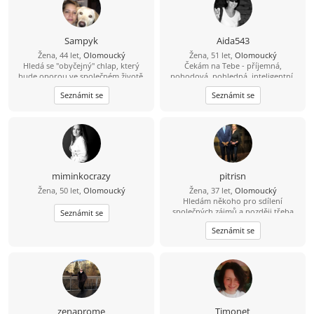
Sampyk
Aida543
Žena, 44 let,
Olomoucký
Žena, 51 let,
Olomoucký
Hledá se "obyčejný" chlap, který
Čekám na Tebe - příjemná,
bude oporou ve společném životě.
pohodová, pohledná, inteligentní,
vyrovnaná “Ženo” s nadhledem Tobě
Seznámit se
Seznámit se
vlastním...
miminkocrazy
pitrisn
Žena, 50 let,
Olomoucký
Žena, 37 let,
Olomoucký
Hledám někoho pro sdílení
společných zájmů a později třeba
Seznámit se
něco víc.
Seznámit se
zenaprome
Timonet