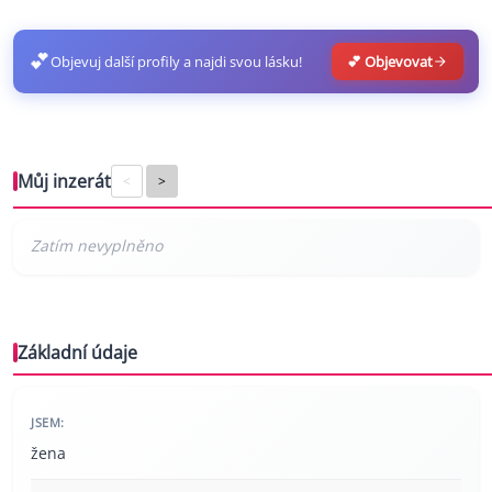
💕
Objevuj další profily a najdi svou lásku!
💕 Objevovat
Můj inzerát
<
>
Základní údaje
JSEM:
žena