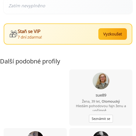
🎁
Staň se VIP
Vyzkoušet
7 dní zdarma!
Další podobné profily
sue89
Žena, 39 let,
Olomoucký
Hledám pohodovou fajn ženu a
upřímně ..
Seznámit se