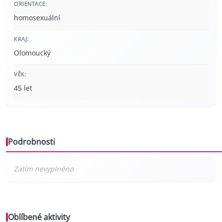
ORIENTACE:
homosexuální
KRAJ:
Olomoucký
VĚK:
45 let
Podrobnosti
Oblíbené aktivity