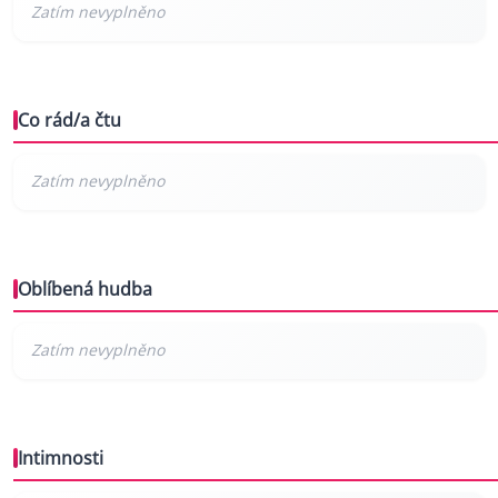
Co rád/a čtu
Oblíbená hudba
Intimnosti