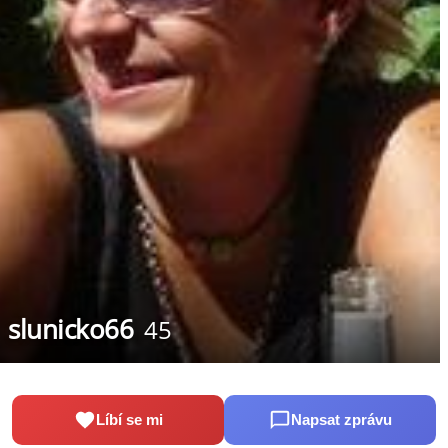
slunicko66
45
Líbí se mi
Napsat zprávu