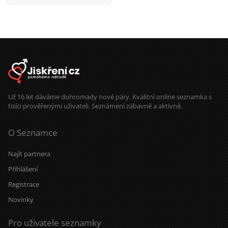
Už 16 let dáváme dohromady nové páry. Kvalitní online seznamka s
tisíci prověřenými uživateli. Seznámení zábavně a aktivně.
O Seznamce
Najít partnera
Přihlášení
Registrace
Novinky
Pro uživatele seznamky