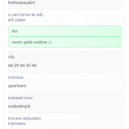
homosexuální
O JAKÝ VZTAH BY MĚL
MÍT ZÁJEM:
flirt
nevím, ještě uvidíme ;-)
VĚK:
od 29 do 35 let
POSTAVA:
sportovní
RODINNÝ STAV:
svobodný/á
POVAHA IDEÁLNÍHO
PARTNERA: