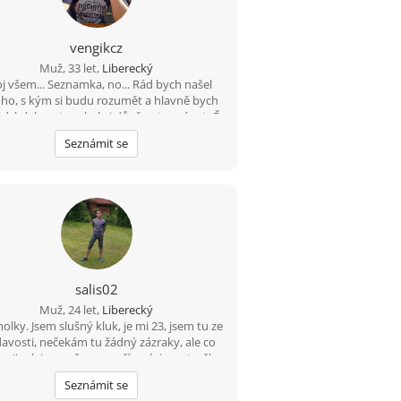
vengikcz
Muž, 33 let,
Liberecký
j všem... Seznamka, no... Rád bych našel
ho, s kým si budu rozumět a hlavně bych
ád, kdyby v tom byla i důvěra, tu mám teĎ
podkopanou asi nejvíce... :)
Seznámit se
salis02
Muž, 24 let,
Liberecký
holky. Jsem slušný kluk, je mi 23, jsem tu ze
avosti, nečekám tu žádný zázraky, ale co
.. Jinak jsem až moc upřímný, jsem trošku
 ale v pohodě. Sama poznáš až mě zažiješ :)
Seznámit se
 rád cestování, sport a samozřejmě rád