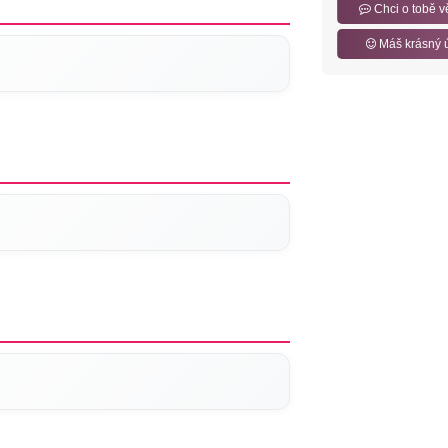
Chci o tobě v
Máš krásný 