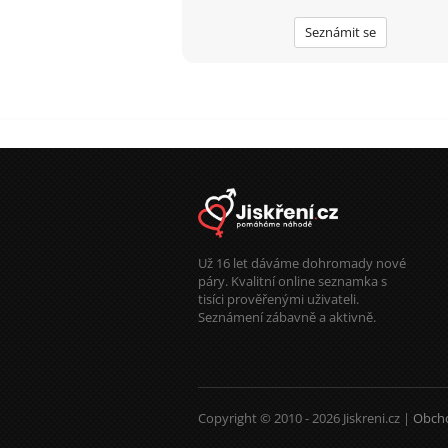
Seznámit se
Už 16 let dáváme dohromady nové
páry. Kvalitní online seznamka s
tisíci prověřenými uživateli.
Seznámení zábavně a aktivně.
Copyright © 2010 - 2026 Jiskreni.cz |
Obch