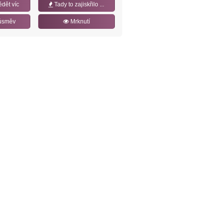
ědět víc
Tady to zajiskřilo ...
úsměv
Mrknutí