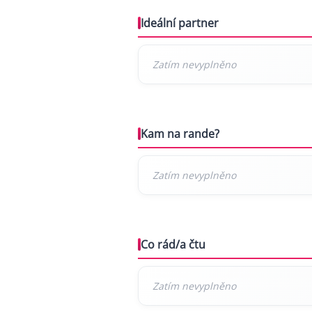
Ideální partner
Kam na rande?
Co rád/a čtu