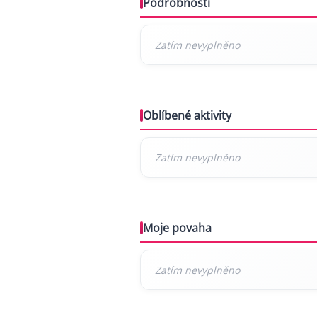
Podrobnosti
Oblíbené aktivity
Moje povaha