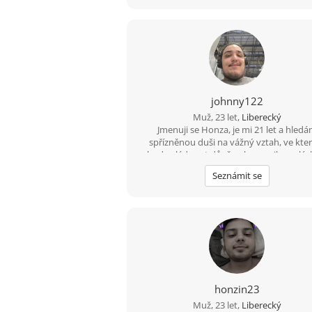
vsechno co život nabizí.
johnny122
Muž, 23 let,
Liberecký
Jmenuji se Honza, je mi 21 let a hled
spřízněnou duši na vážný vztah, ve kt
bude vládnout důvěra, komunikace, lás
upřímnost.
Seznámit se
honzin23
Muž, 23 let,
Liberecký