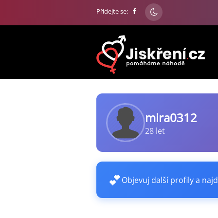
Přidejte se:
mira0312
28 let
💕
Objevuj další profily a najd