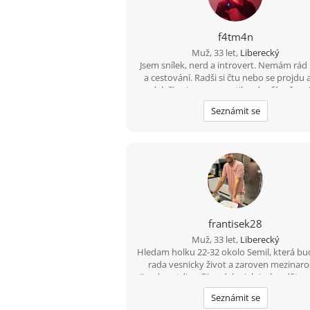
f4tm4n
Muž, 33 let,
Liberecký
Jsem snílek, nerd a introvert. Nemám rád
a cestování. Radši si čtu nebo se projdu 
modelařím. Jsem romantik a doufám že m
nějak přihraje do cesty stejně naladěnou
Seznámit se
která chce klid a pomalý život. Hledám n
čeho rád naliju zbylé roky života, ne jedn
romanci. Když mi řekneš že dáváš na čaj a 
pustíme dvě věže máš vyhráno :D
frantisek28
Muž, 33 let,
Liberecký
Hledam holku 22-32 okolo Semil, která bu
rada vesnicky život a zaroven mezinaro
(jazyky, atd) upřijmná, loajalni a bezdětna
bude chtit časem založit rodinu. Mam 
Seznámit se
sporty, prochazky, hory, moře a pome