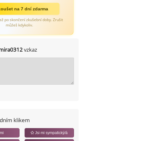
oušet na 7 dní zdarma
až po skončení zkušební doby. Zrušit
můžeš kdykoliv.
mira0312
vzkaz
edním klikem
 mi
Jsi mi sympatický/á