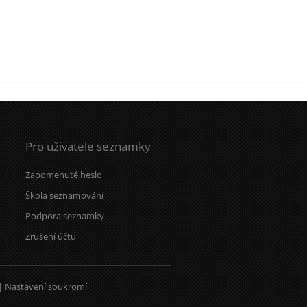
Pro uživatele seznamky
Zapomenuté heslo
Škola seznamování
Podpora seznamky
Zrušení účtu
|
Nastavení soukromí