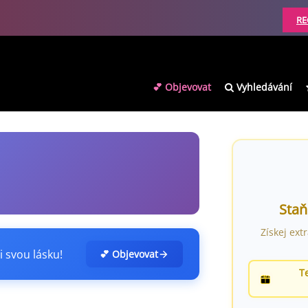
RE
💕 Objevovat
Vyhledávání
Staň
Získej ext
i svou lásku!
💕 Objevovat
T