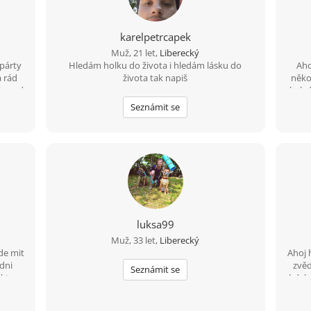
karelpetrcapek
Muž, 21 let,
Liberecký
 párty
Hledám holku do života i hledám lásku do
Aho
a rád
života tak napiš
něko
i osud
byl r
 duši
Seznámit se
ěco do
odenní
pak si
luksa99
Muž, 33 let,
Liberecký
de mit
Ahoj 
dni
zvěd
Seznámit se
 ktery
kdyby
rad
jinej
rne
Mám