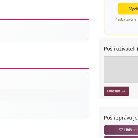
Vyzk
Platba začne 
Pošli uživateli
Odeslat
Pošli zprávu j
Líbíš se