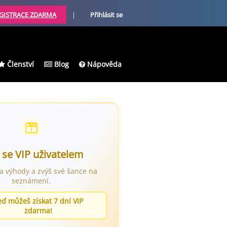
GISTRACE ZDARMA
|
Přihlásit se
Členství
Blog
Nápověda
 se VIP uživatelem
ra výhody a zvýš své šance na
seznámení.
eď můžeš získat 7 dní VIP
zdarma!