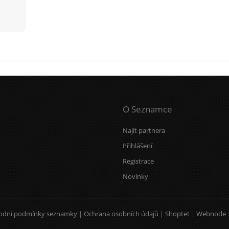
O Seznamce
Najít partnera
Přihlášení
Registrace
Novinky
odní podmínky seznamky
|
Ochrana osobních údajů
|
Shoptet
|
Webnode