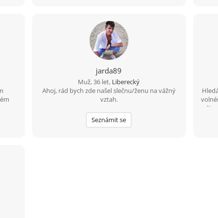
vy
z
neko
pře
jsou
samoz
sty
trošk
jarda89
Muž, 36 let,
Liberecký
ám
Ahoj, rád bych zde našel slečnu/ženu na vážný
Hledá
erém
vztah.
volné
ka a
litr
Disc
Seznámit se
čaj