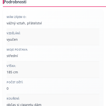
Podrobnosti
MÁM ZÁJEM O:
vážný vztah, přátelství
VZDĚLÁNÍ:
vyučen
MOJE POSTAVA:
střední
VÝŠKA:
185 cm
POČET DĚTÍ:
0
KOUŘENÍ:
občas si cigaretu dám