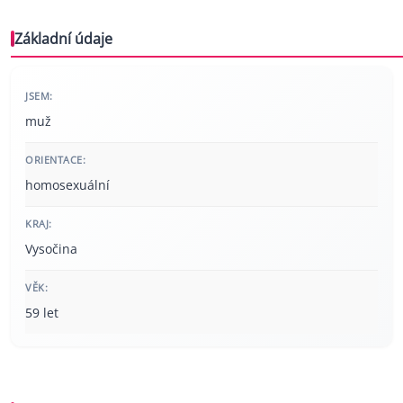
Základní údaje
JSEM:
muž
ORIENTACE:
homosexuální
KRAJ:
Vysočina
VĚK:
59 let