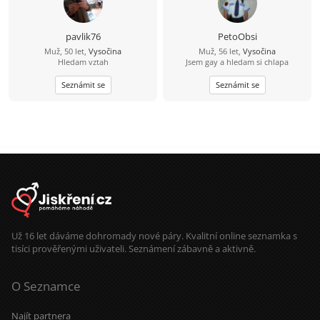
pavlik76
PetoObsi
Muž, 50 let,
Vysočina
Muž, 56 let,
Vysočina
Hledam vztah
Jsem gay a hledam si chlapa
Seznámit se
Seznámit se
Už 16 let dáváme dohromady nové páry. Kvalitní online seznamka s
tisíci prověřenými uživateli. Seznámení zábavně a aktivně.
O Seznamce
Najít partnera