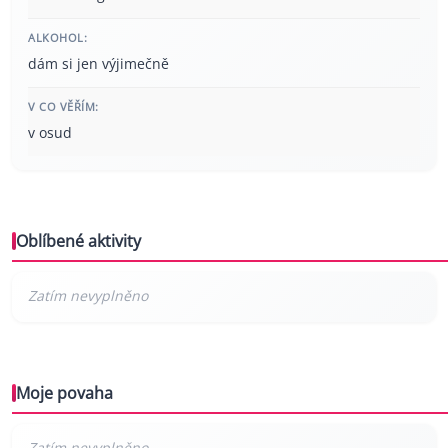
ALKOHOL:
dám si jen výjimečně
V CO VĚŘÍM:
v osud
Oblíbené aktivity
Moje povaha