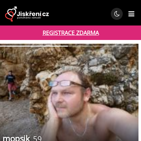
REGISTRACE ZDARMA
mopsik
59