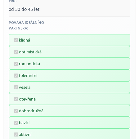
VĚK:
od 30 do 45 let
POVAHA IDEÁLNÍHO
PARTNERA:
klidná
optimistická
romantická
tolerantní
veselá
otevřená
dobrodružná
bavící
aktivní