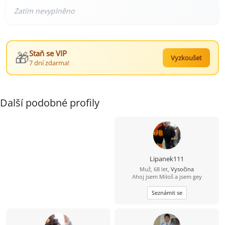
🎁
Staň se VIP
Vyzkoušet
7 dní zdarma!
Další podobné profily
Lipanek111
Muž, 68 let,
Vysočina
Ahoj jsem Miloš a jsem gey
Seznámit se