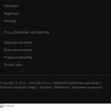
Přihlášení
Registrace
Novinky
Pro uživatele seznamky
Zapomenuté heslo
Škola seznamování
Podpora seznamky
Zrušení účtu
Copyright © 2010 - 2026 Jiskreni.cz |
Obchodní podmínky seznamky
|
Ochrana osobních údajů
|
Shoptet
|
Webnode
|
Nastavení soukromí