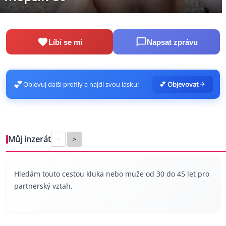
Líbí se mi
Napsat zprávu
💕
Objevuj další profily a najdi svou lásku!
💕 Objevovat
Můj inzerát
<
>
Hledám touto cestou kluka nebo muže od 30 do 45 let pro
partnerský vztah.