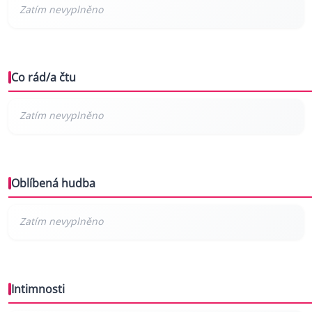
Co rád/a čtu
Oblíbená hudba
Intimnosti