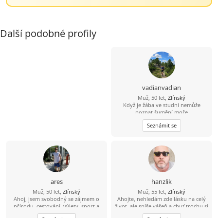
Další podobné profily
vadianvadian
Muž, 50 let,
Zlínský
Když je žába ve studni nemůže
poznat šumění moře
Seznámit se
ares
hanzlik
Muž, 50 let,
Zlínský
Muž, 55 let,
Zlínský
Ahoj, jsem svobodný se zájmem o
Ahojte, nehledám zde lásku na celý
přírodu, cestování, výlety, sport a
život, ale spíše vášeň a chuť trochu si
rád bych poznal fajn holku do
ještě užít sexu. Nabízím diskrétnost,