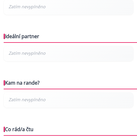
Ideální partner
Kam na rande?
Co rád/a čtu