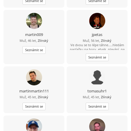
Seznámit se
Seznámit se
pohody i nepohody...
serióznost, mobilitu a hlavně velkou
chuť. Pokud jsi na tom podobně,
můžeme se zkusit seznámit.
martin009
jpetas
Muž, 46 let,
Zlínský
Muž, 56 let,
Zlínský
Ve dvou se to lépe táhne.....hledám
parťačku na hory, ebajk, plavání, na
Seznámit se
fajn zážitky i běžné dny. Holku s
Seznámit se
kterým mi bude fajn. Pokud tě můj
profil zaujal... šest nula osm šest
jedna pet čtyři devět nula
martinmartin111
tomasuhr1
Muž, 45 let,
Zlínský
Muž, 45 let,
Zlínský
Seznámit se
Seznámit se