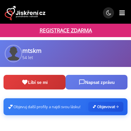
REGISTRACE ZDARMA
mtskm
54 let
Líbí se mi
Napsat zprávu
💕
Objevuj další profily a najdi svou lásku!
💕 Objevovat