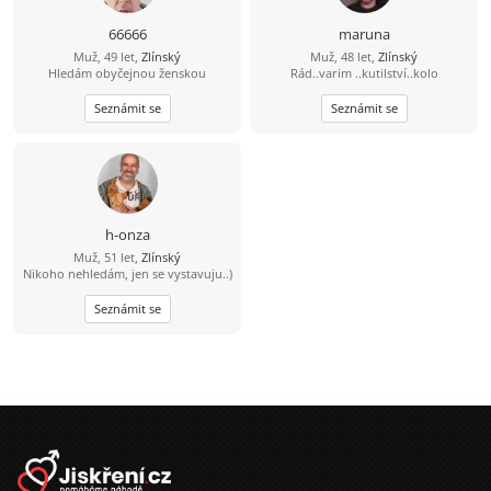
66666
maruna
Muž, 49 let,
Zlínský
Muž, 48 let,
Zlínský
Hledám obyčejnou ženskou
Rád..varim ..kutilství..kolo
Seznámit se
Seznámit se
h-onza
Muž, 51 let,
Zlínský
Nikoho nehledám, jen se vystavuju..)
Seznámit se