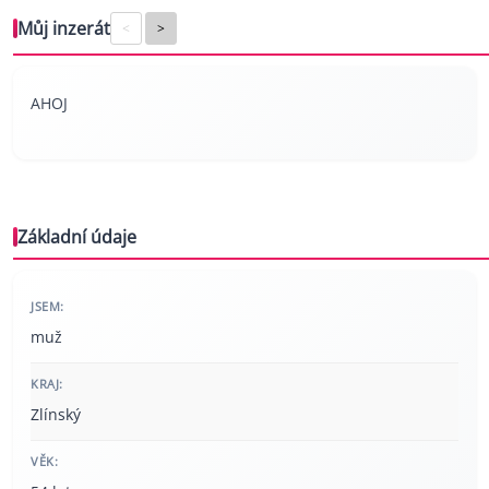
Můj inzerát
<
>
AHOJ
Základní údaje
JSEM:
muž
KRAJ:
Zlínský
VĚK: