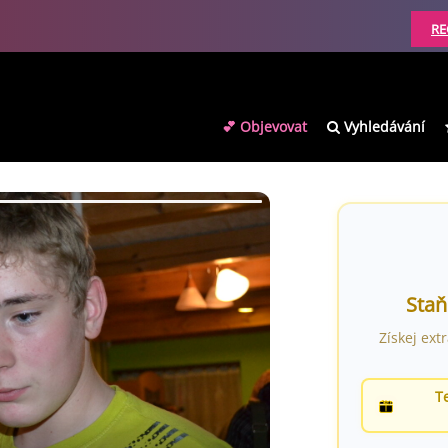
RE
💕 Objevovat
Vyhledávání
Staň
Získej ext
T