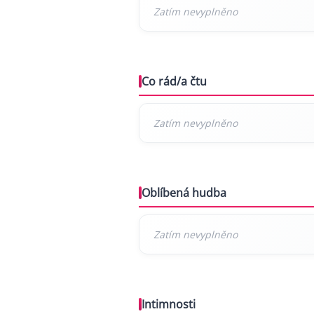
Co rád/a čtu
Oblíbená hudba
Intimnosti