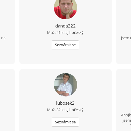
ndu a
. Když
 výlet
ím
Spíš
danda222
okážu
emně
Muž, 41 let,
Jihočeský
apiš a
m na
jsem 
 kafe
Seznámit se
lubosek2
Muž, 32 let,
Jihočeský
Ahojk
jsem
Seznámit se
srand
a p