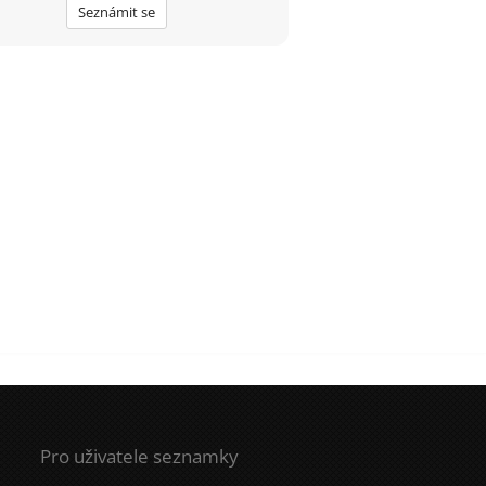
Seznámit se
překážkou????
Pro uživatele seznamky