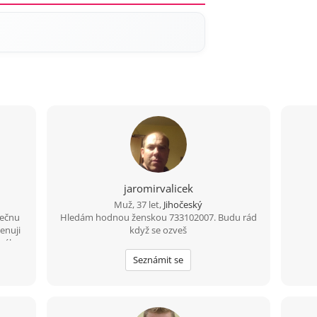
jaromirvalicek
Muž, 37 let,
Jihočeský
lečnu
Hledám hodnou ženskou 733102007. Budu rád
enuji
když se ozveš
arého
ju v
Seznámit se
é
edám
 dál,
sem