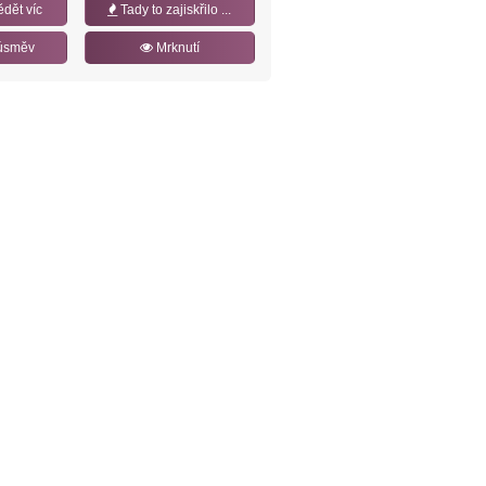
ědět víc
Tady to zajiskřilo ...
úsměv
Mrknutí