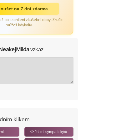
oušet na 7 dní zdarma
až po skončení zkušební doby. Zrušit
můžeš kdykoliv.
NeakejMilda
vzkaz
edním klikem
 mi
Jsi mi sympatický/á