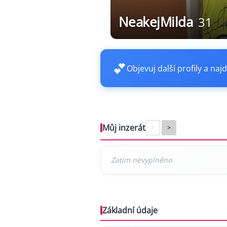
NeakejMilda
31
💕
Objevuj další profily a najd
Můj inzerát
<
>
Základní údaje