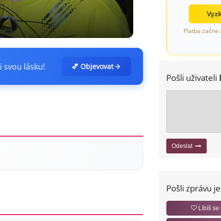
Vyzk
Platba začne 
i svou lásku!
💕 Objevovat
Pošli uživateli
Odeslat
Pošli zprávu j
Líbíš se