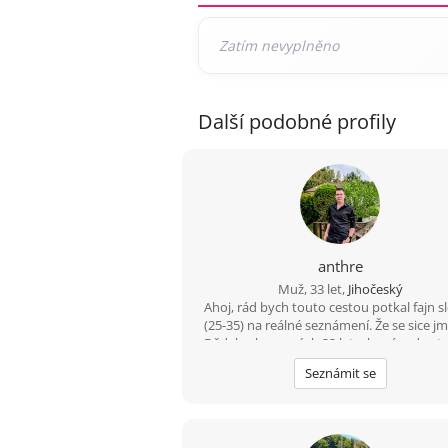
Další podobné profily
anthre
Muž, 33 let,
Jihočeský
Ahoj, rád bych touto cestou potkal fajn s
(25-35) na reálné seznámení. Že se sice jm
Dědek, ale ve svých 33 letech mám do st
železa ještě daleko. ???? Bydlím a fungu
Seznámit se
oblasti Třeboň – Trhové Sviny – Česk
Budějovice. Jsem v tomhle realista a hl
parťačku z okolí, abychom k sobě neměli
než na jedno rozumné dojetí autem. J