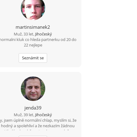
martinsimanek2
Muž, 33 let,
Jihočeský
normalni kluk co hleda partnerku od 20 do
22 nejlepe
Seznámit se
jenda39
Muž, 39 let,
Jihočeský
y, jsem úplně normální chlap, myslím si, že
 hodný a spolehliví a že nezkazím žádnou
u. Hledám k sobě partnerku na společnou
ohodovou cestu životem. Malé dítě není