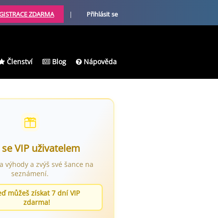
GISTRACE ZDARMA
|
Přihlásit se
Členství
Blog
Nápověda
 se VIP uživatelem
ra výhody a zvýš své šance na
seznámení.
eď můžeš získat 7 dní VIP
zdarma!