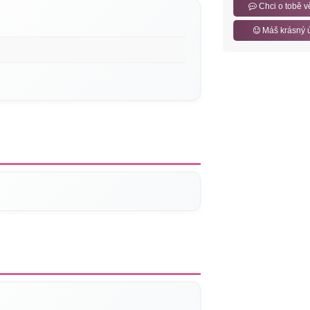
Chci o tobě v
Máš krásný 