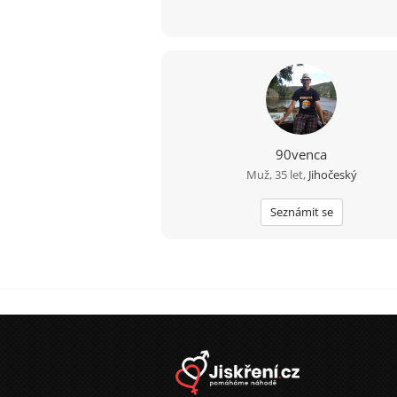
90venca
Muž, 35 let,
Jihočeský
Seznámit se