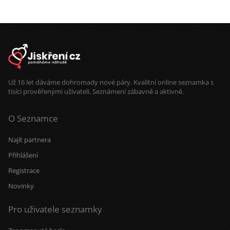
Už 16 let dáváme dohromady nové páry. Kvalitní online seznamka s
tisíci prověřenými uživateli. Seznámení zábavně a aktivně.
O Seznamce
Najít partnera
Přihlášení
Registrace
Novinky
Pro uživatele seznamky