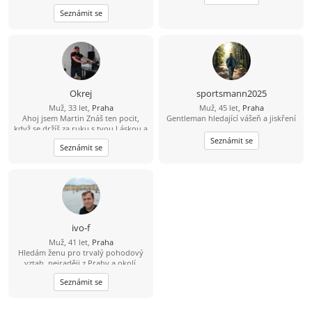
chvíle. ????
Seznámit se
Okrej
sportsmann2025
Muž, 33 let,
Praha
Muž, 45 let,
Praha
Ahoj jsem Martin Znáš ten pocit,
Gentleman hledající vášeň a jiskření
když se držíš za ruku s tvou Láskou a
čas jakoby neexistoval? Jsem 23 let,
Seznámit se
Seznámit se
sympatický, svobodný, muž se
smyslem pro humor a životem
zocelený hledá ženu, pro kterou
držení za ruce bude pouhá
předzvěst toho nádherného, co s
ním prožije. Miluji večerní
procházky, když slunce zapadá. Mám
oblíbenou trasu kolem Vltavy. A pak
ivo-f
společný návrat s posezením a
Muž, 41 let,
Praha
večeří v útulné hospůdce by mohlo
Hledám ženu pro trvalý pohodový
být příjemným zakončením hezkého
vztah, nejraději z Prahy a okolí.
dne.
Seznámit se