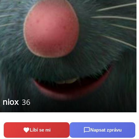
niox
36
Líbí se mi
Napsat zprávu