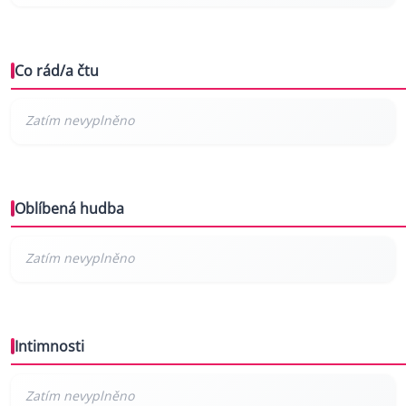
Co rád/a čtu
Oblíbená hudba
Intimnosti