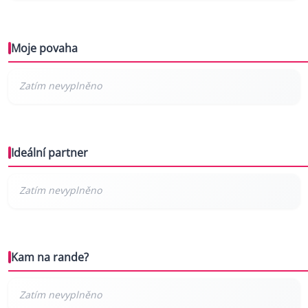
Moje povaha
Ideální partner
Kam na rande?