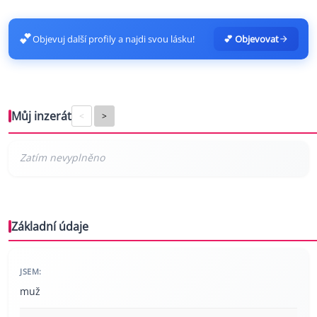
💕
Objevuj další profily a najdi svou lásku!
💕 Objevovat
Můj inzerát
<
>
Základní údaje
JSEM:
muž