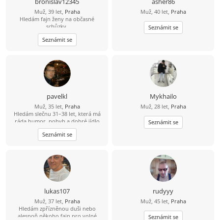
bronislav12345
asher86
Muž, 39 let,
Praha
Muž, 40 let,
Praha
Hledám fajn ženy na občasné
schůzky.
Seznámit se
Seznámit se
pavelkl
Mykhailo
Muž, 35 let,
Praha
Muž, 28 let,
Praha
Hledám slečnu 31–38 let, která má
ráda humor, pohyb a dobré jídlo
Seznámit se
(ideálně i umí vařit ????). Mě baví
Seznámit se
lyžování, bowling a dlouhé jízdy na
kole – 80 km beru jako výzvu, ne
utrpení. Hledám někoho, s kým
bude fajn nejen na výletě, ale i doma
u večeře.
lukas107
rudyyy
Muž, 37 let,
Praha
Muž, 45 let,
Praha
Hledám zpřízněnou duši nebo
alespoň někoho fajn pro volné
Seznámit se