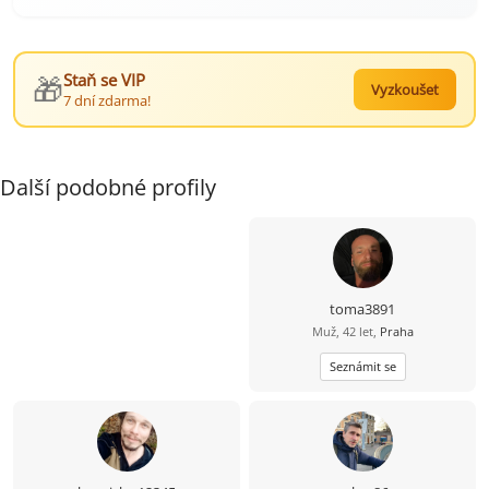
🎁
Staň se VIP
Vyzkoušet
7 dní zdarma!
Další podobné profily
toma3891
Muž, 42 let,
Praha
Seznámit se