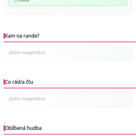
citlivá
Kam na rande?
Co rád/a čtu
Oblíbená hudba