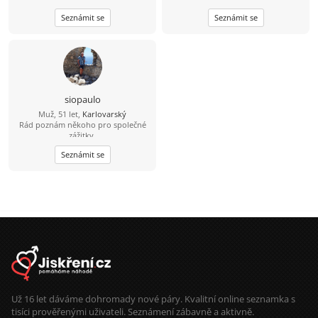
Seznámit se
Seznámit se
siopaulo
Muž, 51 let,
Karlovarský
Rád poznám někoho pro společné
zážitky.
Seznámit se
Už 16 let dáváme dohromady nové páry. Kvalitní online seznamka s
tisíci prověřenými uživateli. Seznámení zábavně a aktivně.