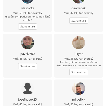
vlastik33
dawwidek
Muž, 55 let,
Karlovarský
Muž, 47 let,
Karlovarský
Hledám sympatickou holku na vážný
vztah :)
Seznámit se
Seznámit se
pavel2500
lukyne
Muž, 43 let,
Karlovarský
Muž, 38 let,
Karlovarský
Hledám ,milou,hezkou a věrnou
ženu nejlépe do konce života,miluju
Seznámit se
přírodu,jízdu na kole, masáže,more,
Seznámit se
sluníčko,poznávání nových zemí
Josefhosek25
miroslbjk
Muž, 45 let,
Karlovarský
Muž, 37 let,
Karlovarský