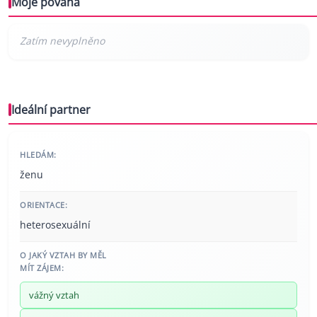
Moje povaha
Ideální partner
HLEDÁM:
ženu
ORIENTACE:
heterosexuální
O JAKÝ VZTAH BY MĚL
MÍT ZÁJEM:
vážný vztah