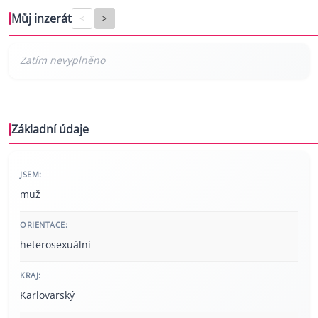
Můj inzerát
<
>
Základní údaje
JSEM:
muž
ORIENTACE:
heterosexuální
KRAJ:
Karlovarský