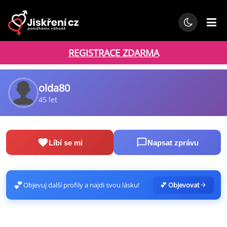
REGISTRACE ZDARMA
olda80
45 let
Líbí se mi
Napsat zprávu
💕
Objevuj další profily a najdi svou lásku!
💕 Objevovat