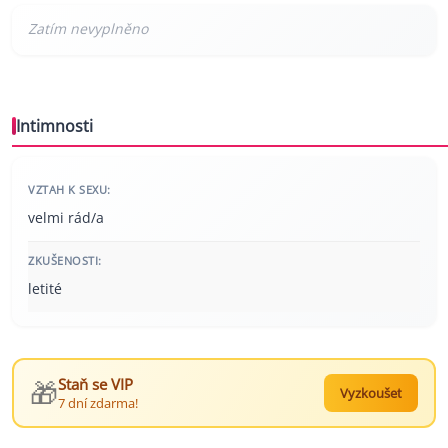
Intimnosti
VZTAH K SEXU:
velmi rád/a
ZKUŠENOSTI:
letité
🎁
Staň se VIP
Vyzkoušet
7 dní zdarma!