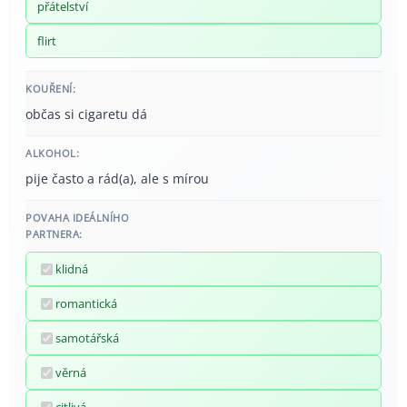
přátelství
flirt
KOUŘENÍ:
občas si cigaretu dá
ALKOHOL:
pije často a rád(a), ale s mírou
POVAHA IDEÁLNÍHO
PARTNERA:
klidná
romantická
samotářská
věrná