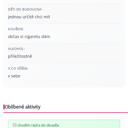
DĚTI DO BUDOUCNA:
jednou určitě chci mít
KOUŘENÍ:
občas si cigaretu dám
ALKOHOL:
příležitostně
V CO VĚŘÍM:
v sebe
Oblíbené aktivity
chodím rád/a do divadla