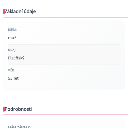
Základní údaje
JSEM:
muž
KRAJ:
Plzeňský
VĚK:
53 let
Podrobnosti
MÁM ZÁJEM O: