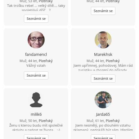
Muž, 53 let,
Plzeňský
Muž, 44 let,
Plzeňský
sportovní duše, má ráda humor a
Tak trošku rebel ... velký dítě.... taky
chuť užívat si život. Nejdřív klidně
spolehlivý dříč ...?
kamarádku, a když přeskočí jiskra,
Seznámit se
proč ne i přítelkyni. Jestli ještě věříš
Seznámit se
na lásku a na správného chlapa,
který tě umí rozesmát, podrží, když
bude potřeba, a má srdce na
správném místě, možná jsme se
právě našli. Tak co, vezmeš mě do
party? Třeba zjistíme, že ty nejlepší
příběhy začínají úplně obyčejnou
zprávou. ????
fandamencl
Marekhsk
Muž, 44 let,
Plzeňský
Muž, 44 let,
Plzeňský
Vážný vztah
Jsem upřimnej, pohodovej. Mám rád
turistiku a chození do přírody.
Seznámit se
Seznámit se
milik6
Jarda65
Muž, 50 let,
Plzeňský
Muž, 61 let,
Plzeňský
Ženu s kterou budu mít společné
Jsem nesmělý, po dlouhém vztahu
aktivity a radost ze života... :-)
zklamaný, nedokáži být sám. Hledám
někoho do týmu na život.
Seznámit se
Seznámit se