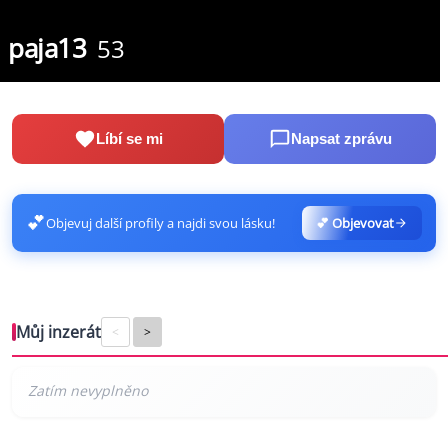
paja13
53
Líbí se mi
Napsat zprávu
💕
Objevuj další profily a najdi svou lásku!
💕 Objevovat
Můj inzerát
<
>