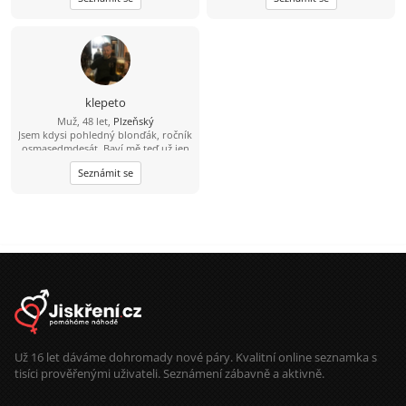
klepeto
Muž, 48 let,
Plzeňský
Jsem kdysi pohledný blonďák, ročník
osmasedmdesát. Baví mě teď už jen
sledovat fotbal, hokej, atd. Kolo, lyže
Seznámit se
a nějaký ten pohyb ve vodě ještě
zvládnu a možná i běh (pár metrů;-)
A co hledám? Zajímavý ženský objekt
Už 16 let dáváme dohromady nové páry. Kvalitní online seznamka s
tisíci prověřenými uživateli. Seznámení zábavně a aktivně.