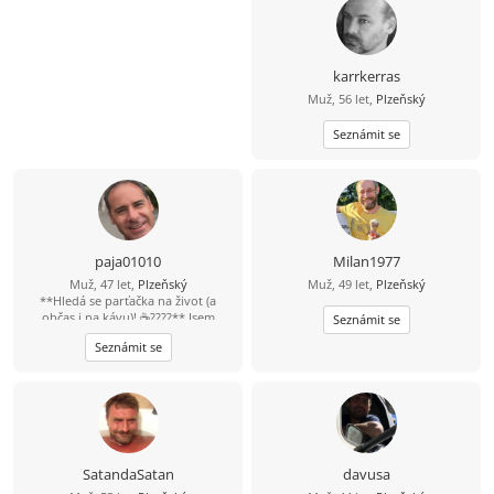
karrkerras
Muž, 56 let,
Plzeňský
Seznámit se
paja01010
Milan1977
Muž, 47 let,
Plzeňský
Muž, 49 let,
Plzeňský
**Hledá se parťačka na život (a
občas i na kávu)! ☕????** Jsem
Seznámit se
aktivní chlap, kterého jen tak něco
Seznámit se
nezastaví. Rád sportuju, cestuju,
objevuju nová místa a zážitky. Jsem
pro každou legraci, protože život je
přece mnohem lepší s úsměvem na
tváři. Mám slabost pro dobrou kávu,
rád si přečtu zajímavou knížku... a
občas u ní tak kvalitně zrelaxuju, že
usnu. ???? Hledám fajn ženu ve věku
SatandaSatan
davusa
40–47 let, která je taky trochu