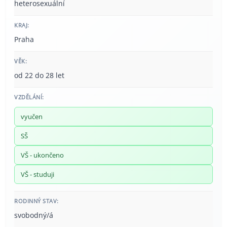
heterosexuální
KRAJ:
Praha
VĚK:
od 22 do 28 let
VZDĚLÁNÍ:
vyučen
SŠ
VŠ - ukončeno
VŠ - studuji
RODINNÝ STAV:
svobodný/á