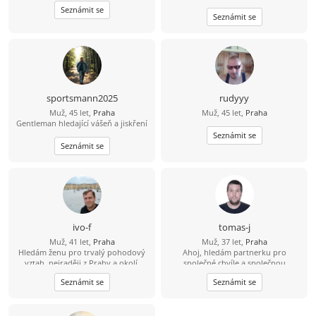
čas jakoby neexistoval? Jsem 23 let,
Seznámit se
Seznámit se
sympatický, svobodný, muž se
smyslem pro humor a životem
zocelený hledá ženu, pro kterou
držení za ruce bude pouhá
předzvěst toho nádherného, co s
ním prožije. Miluji večerní
procházky, když slunce zapadá. Mám
oblíbenou trasu kolem Vltavy. A pak
sportsmann2025
rudyyy
společný návrat s posezením a
Muž, 45 let,
Praha
Muž, 45 let,
Praha
večeří v útulné hospůdce by mohlo
Gentleman hledající vášeň a jiskření
být příjemným zakončením hezkého
Seznámit se
dne.
Seznámit se
ivo-f
tomas-j
Muž, 41 let,
Praha
Muž, 37 let,
Praha
Hledám ženu pro trvalý pohodový
Ahoj, hledám partnerku pro
vztah, nejraději z Prahy a okolí.
společné chvíle a společnou
budoucnost. Rád bych se s někým
Seznámit se
Seznámit se
seznámil. Věřím, že skutečné
partnerství mezi 2 lidmi existuje. S
pozdravem, Tomáš