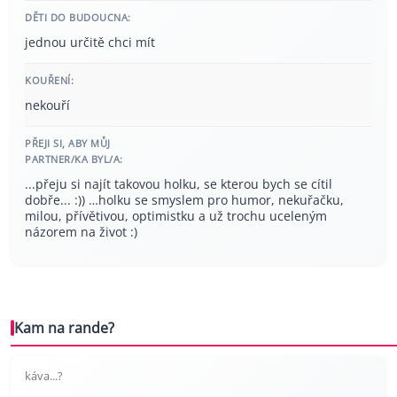
DĚTI DO BUDOUCNA:
jednou určitě chci mít
KOUŘENÍ:
nekouří
PŘEJI SI, ABY MŮJ
PARTNER/KA BYL/A:
...přeju si najít takovou holku, se kterou bych se cítil
dobře... :)) …holku se smyslem pro humor, nekuřačku,
milou, přívětivou, optimistku a už trochu uceleným
názorem na život :)
Kam na rande?
káva...?