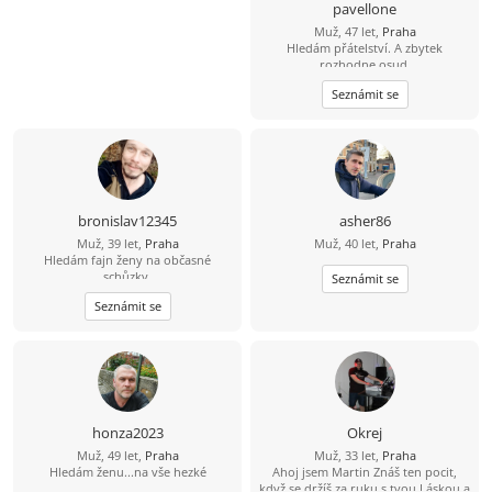
pavellone
Muž, 47 let,
Praha
Hledám přátelství. A zbytek
rozhodne osud.
Seznámit se
bronislav12345
asher86
Muž, 39 let,
Praha
Muž, 40 let,
Praha
Hledám fajn ženy na občasné
schůzky.
Seznámit se
Seznámit se
honza2023
Okrej
Muž, 49 let,
Praha
Muž, 33 let,
Praha
Hledám ženu...na vše hezké
Ahoj jsem Martin Znáš ten pocit,
když se držíš za ruku s tvou Láskou a