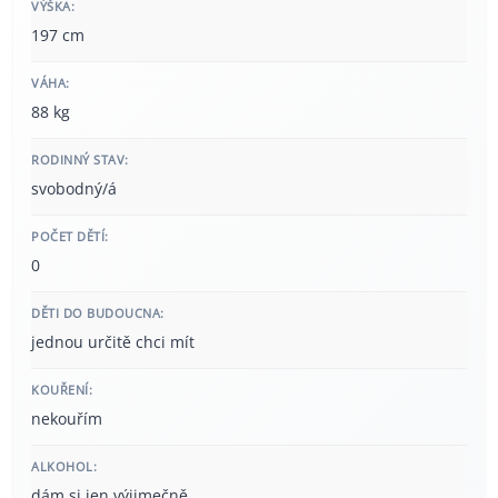
VÝŠKA:
197 cm
VÁHA:
88 kg
RODINNÝ STAV:
svobodný/á
POČET DĚTÍ:
0
DĚTI DO BUDOUCNA:
jednou určitě chci mít
KOUŘENÍ:
nekouřím
ALKOHOL:
dám si jen výjimečně