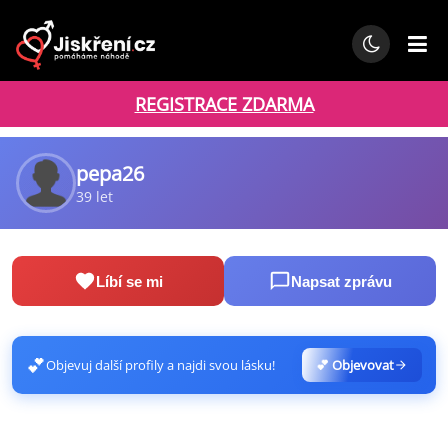
REGISTRACE ZDARMA
pepa26
39 let
Líbí se mi
Napsat zprávu
💕
Objevuj další profily a najdi svou lásku!
💕 Objevovat