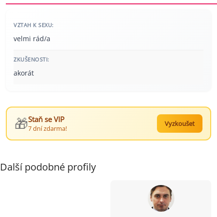
VZTAH K SEXU:
velmi rád/a
ZKUŠENOSTI:
akorát
🎁
Staň se VIP
Vyzkoušet
7 dní zdarma!
Další podobné profily