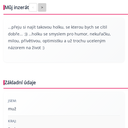
Můj inzerát
<
>
...přeju si najít takovou holku, se kterou bych se cítil
dobře... :)) …holku se smyslem pro humor, nekuřačku,
milou, přívětivou, optimistku a už trochu uceleným
názorem na život :)
Základní údaje
JSEM:
muž
KRAJ: