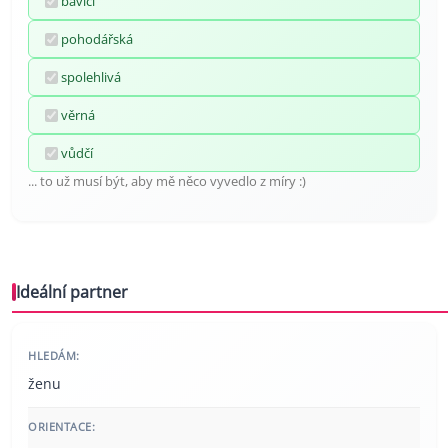
bavící
pohodářská
spolehlivá
věrná
vůdčí
... to už musí být, aby mě něco vyvedlo z míry :)
Ideální partner
HLEDÁM:
ženu
ORIENTACE: