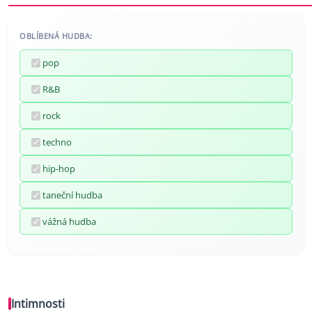
OBLÍBENÁ HUDBA:
pop
R&B
rock
techno
hip-hop
taneční hudba
vážná hudba
Intimnosti