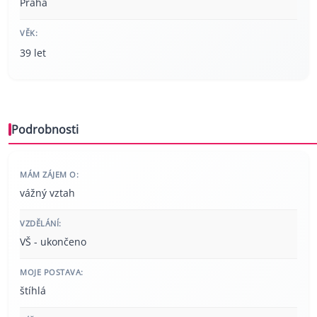
Praha
VĚK:
39 let
Podrobnosti
MÁM ZÁJEM O:
vážný vztah
VZDĚLÁNÍ:
VŠ - ukončeno
MOJE POSTAVA:
štíhlá