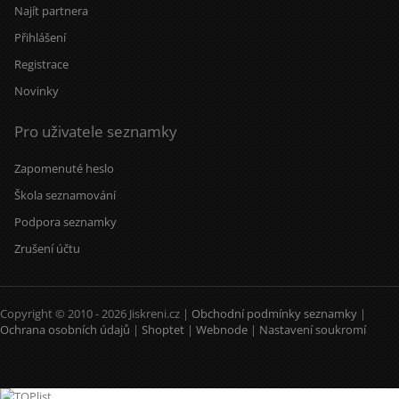
Najít partnera
Přihlášení
Registrace
Novinky
Pro uživatele seznamky
Zapomenuté heslo
Škola seznamování
Podpora seznamky
Zrušení účtu
Copyright © 2010 - 2026 Jiskreni.cz |
Obchodní podmínky seznamky
|
Ochrana osobních údajů
|
Shoptet
|
Webnode
|
Nastavení soukromí