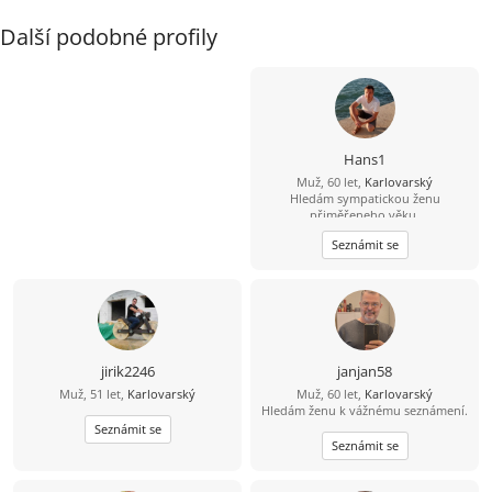
Další podobné profily
Hans1
Muž, 60 let,
Karlovarský
Hledám sympatickou ženu
přiměřeneho věku.
Seznámit se
jirik2246
janjan58
Muž, 51 let,
Karlovarský
Muž, 60 let,
Karlovarský
Hledám ženu k vážnému seznámení.
Seznámit se
Seznámit se