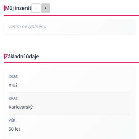
Můj inzerát
<
>
Základní údaje
JSEM:
muž
KRAJ:
Karlovarský
VĚK:
50 let