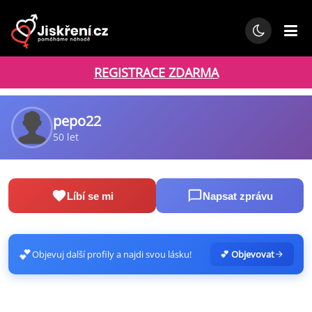
REGISTRACE ZDARMA
pepo22
50 let
Líbí se mi
Napsat zprávu
💕
Objevuj další profily a najdi svou lásku!
💕 Objevovat