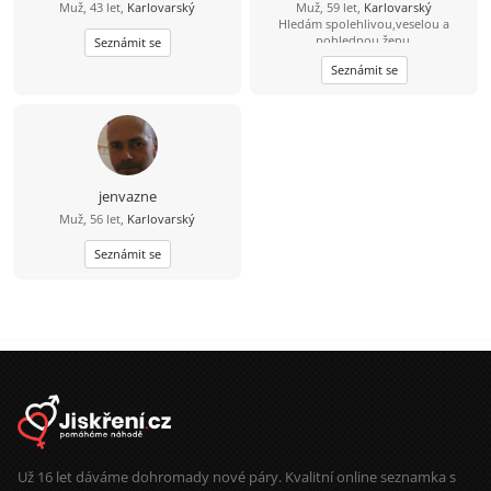
Muž, 43 let,
Karlovarský
Muž, 59 let,
Karlovarský
Hledám spolehlivou,veselou a
pohlednou ženu.
Seznámit se
Seznámit se
jenvazne
Muž, 56 let,
Karlovarský
Seznámit se
Už 16 let dáváme dohromady nové páry. Kvalitní online seznamka s