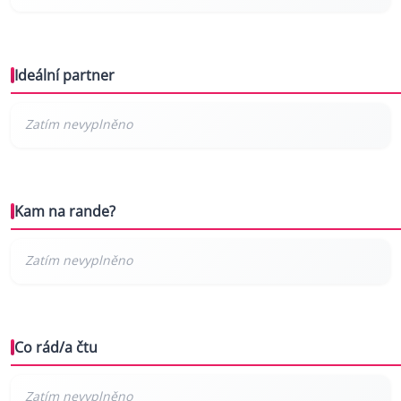
Ideální partner
Kam na rande?
Co rád/a čtu