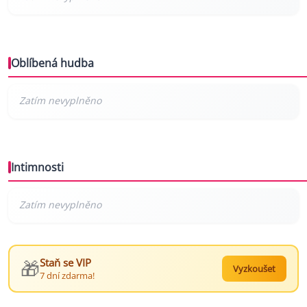
Oblíbená hudba
Intimnosti
🎁
Staň se VIP
Vyzkoušet
7 dní zdarma!