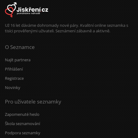
energii. A když se naše cesty
protnou, vezmu to jako znamení, že
vesmír má občas opravdu dobré
načasování.
Už 16 let dáváme dohromady nové páry. Kvalitní online seznamka s
tisíci prověřenými uživateli. Seznámení zábavně a aktivně.
O Seznamce
Najít partnera
Přihlášení
Registrace
Novinky
Pro uživatele seznamky
Zapomenuté heslo
Škola seznamování
Podpora seznamky