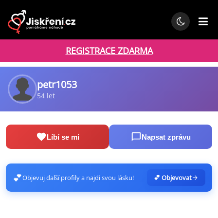
REGISTRACE ZDARMA
petr1053
54 let
Líbí se mi
Napsat zprávu
💕
Objevuj další profily a najdi svou lásku!
💕 Objevovat