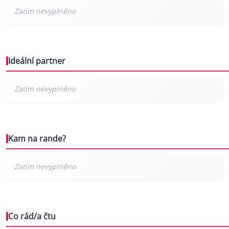
Ideální partner
Kam na rande?
Co rád/a čtu