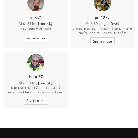
miki71
jiri-1976
Muž, 55 let,
Jihočeský
Muž, 50 let,
Jihočeský
Rád jsem v přírodě
Srdečně zdravím všechny ženy, které
zavítaly na můj profil. Hledám
pohodovou ženu, která pečuje o své
Seznámit se
Seznámit se
tělo i duši, žije vědomě a aktivně.
Jsem člověk, který ví, že hledá jednu
z tisíce - tu, se kterou si budeme
ladit myšlením i životním stylem.
Miluju přírodu, zvířata a výlety tam,
kde je ticho, čerstvý vzduch a pěkný
výhled do krajiny. Východy i západy
slunce jsou pro mě malý rituál. Rád
bebe67
spím někdy pod širákem u jezer, řek
Muž, 59 let,
Jihočeský
a lesních pramenů. Občas chodím
Rád bych našel ženu na krásný
bosky - i přes žhavé uhlíky. A hotel s
vztah, ve kterém nemá místo faleš.
bazénem? Ten si taky užiju. Už přes
Ženu které bych mohl věřit.
deset let si peču kváskový žitný
Seznámit se
chleba. Naučil mě, že dobré věci
potřebují čas. Mouku mám ze mlejna
a sůl je pro mě nad zlato. Třtinový
cukr mám doma jen pro návštěvy.
Roky nesladím - mám sladký život a
med od pana včelaře/kamaráda.
Zmrzlinu si občas rád dám. Ocením
partnerku, která má podobnou