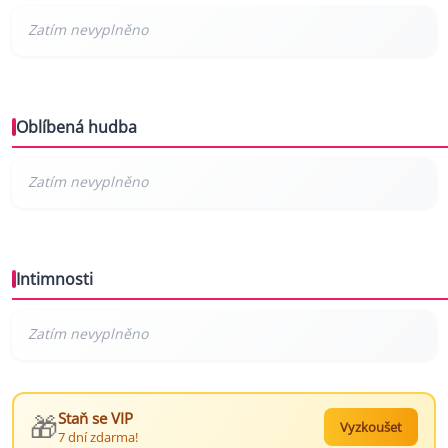
Oblíbená hudba
Intimnosti
🎁
Staň se VIP
Vyzkoušet
7 dní zdarma!