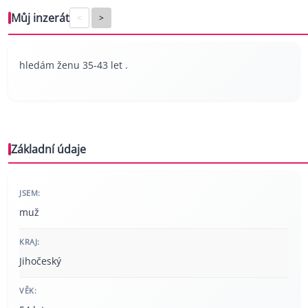
Můj inzerát
<
>
hledám ženu 35-43 let .
Základní údaje
JSEM:
muž
KRAJ:
Jihočeský
VĚK: