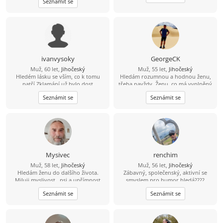
Seznámit se
ivanvysoky
GeorgeCK
Muž, 60 let,
Jihočeský
Muž, 55 let,
Jihočeský
Hledém lásku se vším, co k tomu
Hledám rozumnou a hodnou ženu,
patří.Zklamání už bylo dost
třeba navždy. Ženu, co má vyplněný
celý profil. I negativní odpověď je
Seznámit se
Seznámit se
lepší než fucking mlčení.
Mysivec
renchim
Muž, 58 let,
Jihočeský
Muž, 56 let,
Jihočeský
Hledám ženu do dalšího života.
Zábavný, společenský, aktivní se
Miluji myslivost , psi a upřímnost
smyslem pro humor hledá????
Najdu????
Seznámit se
Seznámit se