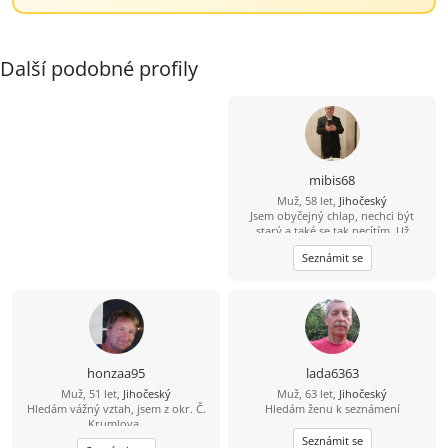
Další podobné profily
mibis68
Muž, 58 let,
Jihočeský
Jsem obyčejný chlap, nechci být
starý a také se tak necítím. Už
dlouho jsem někomu neřekl
Seznámit se
"miláčku, lásko". Chtěl bych poznat
spíše štíhlou ženu, která by to chtěla
slyšet a které bych stál za to, abych
to i já slyšel iod ní. Jinak dílna,
zahrádka, dům, kolo, voda,
houbaření, cross golf, trochu tanec,
hudba, atd.
honzaa95
lada6363
Muž, 51 let,
Jihočeský
Muž, 63 let,
Jihočeský
Hledám vážný vztah, jsem z okr. Č.
Hledám ženu k seznámení
Krumlova,.
Seznámit se