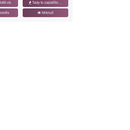
ědět víc
Tady to zajiskřilo ...
úsměv
Mrknutí