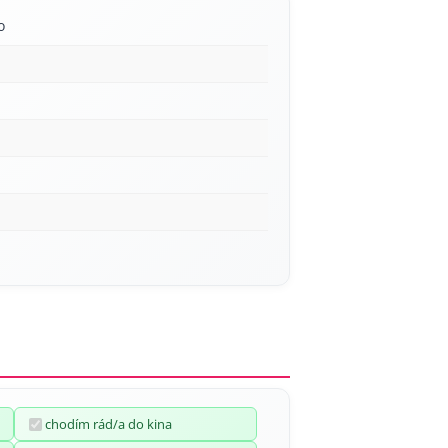
o
á
chodím rád/a do kina