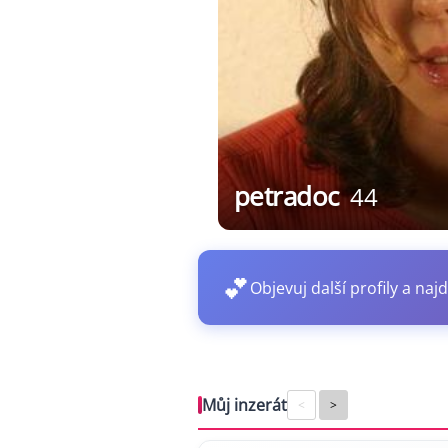
petradoc
44
💕
Objevuj další profily a najd
Můj inzerát
<
>