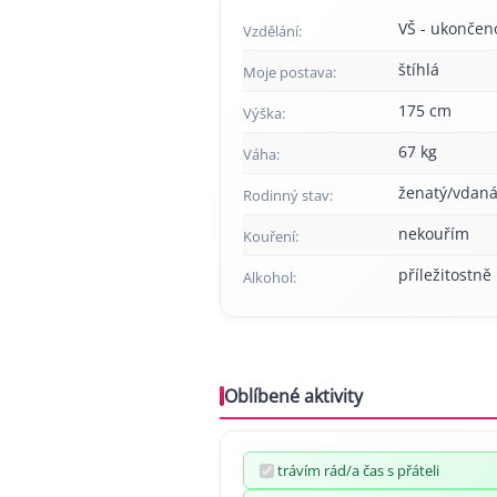
VŠ - ukončen
Vzdělání:
štíhlá
Moje postava:
175 cm
Výška:
67 kg
Váha:
ženatý/vdan
Rodinný stav:
nekouřím
Kouření:
příležitostně
Alkohol:
Oblíbené aktivity
trávím rád/a čas s přáteli