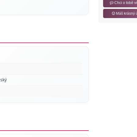
Chci o tobě v
Máš krásný 
ský