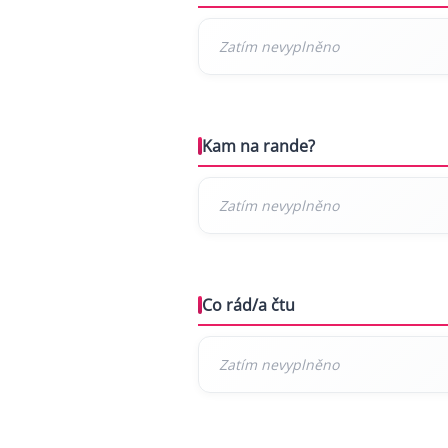
Kam na rande?
Co rád/a čtu