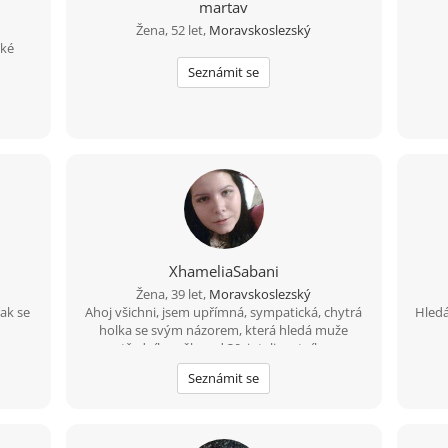
martav
Žena, 52 let,
Moravskoslezský
zké
Seznámit se
XhameliaSabani
Žena, 39 let,
Moravskoslezský
Tak se
Ahoj všichni, jsem upřímná, sympatická, chytrá
Hled
holka se svým názorem, která hledá muže
středního věku od 30, inteligentního,
zodpovědného, upřímného, soudného a
Seznámit se
férového. Nemám ráda povrchní, hloupé,
falešné, líné a neempatické lidi a hlavně ty, co ze
mě dělají DEBILA! Jinak toto je stará fotka, už
vypadám trochu jinak, tak mi dejte kdyžtak pak