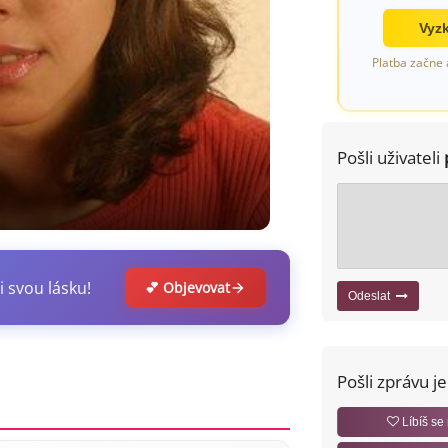
Vyzk
Platba začne 
Pošli uživateli
i svou lásku!
💕 Objevovat
Odeslat
Pošli zprávu j
Líbíš se