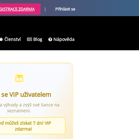
GISTRACE ZDARMA
|
Přihlásit se
Členství
Blog
Nápověda
 se VIP uživatelem
ra výhody a zvýš své šance na
seznámení.
eď můžeš získat 7 dní VIP
zdarma!