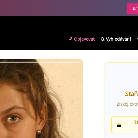
RE
💕 Objevovat
Vyhledávání
Staň
Získej ext
T