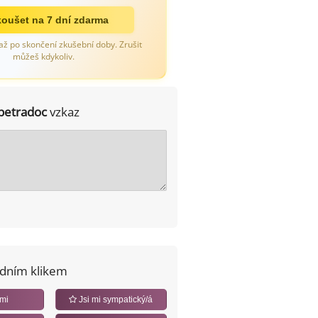
oušet na 7 dní zdarma
až po skončení zkušební doby. Zrušit
můžeš kdykoliv.
petradoc
vzkaz
edním klikem
 mi
Jsi mi sympatický/á