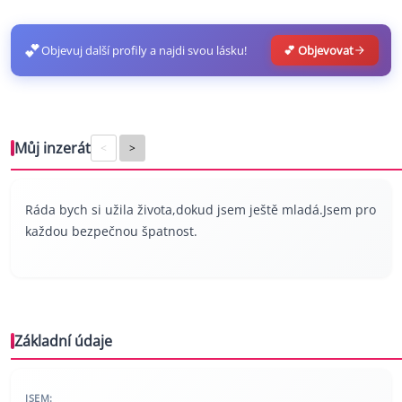
💕
Objevuj další profily a najdi svou lásku!
💕 Objevovat
Můj inzerát
<
>
Ráda bych si užila života,dokud jsem ještě mladá.Jsem pro
každou bezpečnou špatnost.
Základní údaje
JSEM: