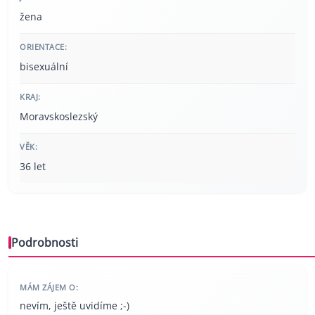
žena
ORIENTACE:
bisexuální
KRAJ:
Moravskoslezský
VĚK:
36 let
Podrobnosti
MÁM ZÁJEM O:
nevím, ještě uvidíme ;-)