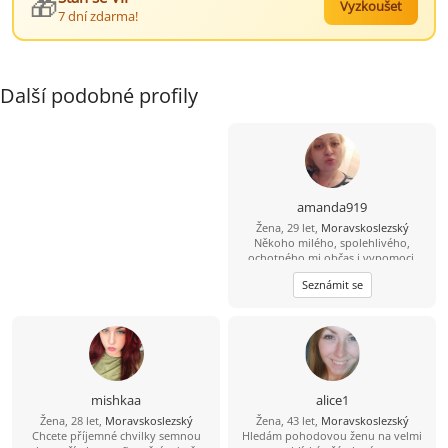
🎁
Vyzkoušet
7 dní zdarma!
Další podobné profily
amanda919
Žena, 29 let,
Moravskoslezský
Někoho milého, spolehlivého,
ochotného mi občas i vypomoci.
Nebráním se klidně i něčemu
Seznámit se
vážnějšímu.
mishkaa
alice1
Žena, 28 let,
Moravskoslezský
Žena, 43 let,
Moravskoslezský
Chcete příjemné chvilky semnou
Hledám pohodovou ženu na velmi