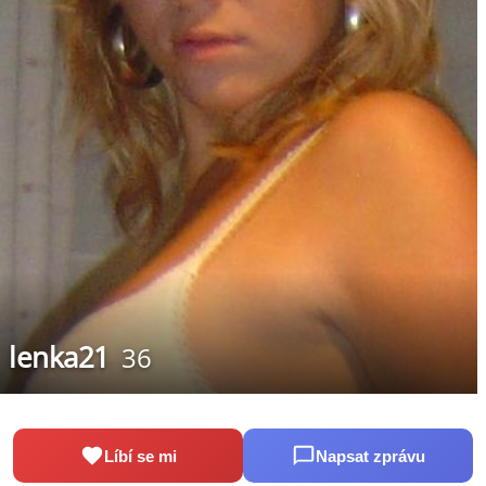
lenka21
36
Líbí se mi
Napsat zprávu