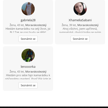
:) Hledám někoho kdo by byl mou
oporou i v těžkých chvílích a tak
samo já jeho...ale samozřejmně pro
začátek přátelství bude stačit a co
bude v budoucnu...to by se vidělo ;)
Dum spiro spero! :*
gabriela28
XhameliaSabani
Žena, 43 let,
Moravskoslezský
Žena, 39 let,
Moravskoslezský
Hledám kamarádku na celý život, jsi
Ahoj všichni, jsem upřímná,
Bi ? Tak se ozvi,budu se těšit!
sympatická, chytrá holka se svým
názorem, která hledá muže
Seznámit se
Seznámit se
středního věku od 30,
inteligentního, zodpovědného,
upřímného, soudného a férového.
Nemám ráda povrchní, hloupé,
falešné, líné a neempatické lidi a
hlavně ty, co ze mě dělají DEBILA!
Jinak toto je stará fotka, už vypadám
trochu jinak, tak mi dejte kdyžtak
lenooorka
pak e-mail a já pošlu nové :-)
Žena, 43 let,
Moravskoslezský
Hledám pro sebe fajn kamarádku k
občasnému mazlení .Popř.Pár kde je
Ona Bi.
Seznámit se