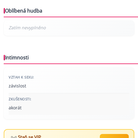
Oblíbená hudba
Intimnosti
VZTAH K SEXU:
závislost
ZKUŠENOSTI:
akorát
Staň se VIP