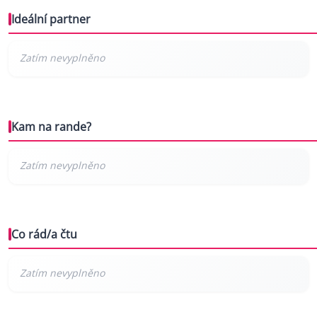
Ideální partner
Kam na rande?
Co rád/a čtu