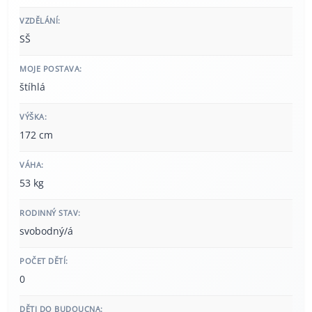
VZDĚLÁNÍ:
SŠ
MOJE POSTAVA:
štíhlá
VÝŠKA:
172 cm
VÁHA:
53 kg
RODINNÝ STAV:
svobodný/á
POČET DĚTÍ:
0
DĚTI DO BUDOUCNA: