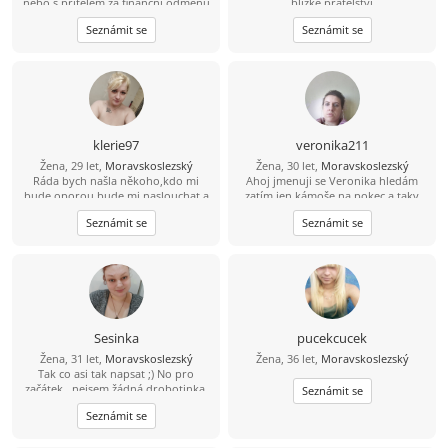
nebo s přítelem za finanční odměnu
blízké přátelství
napište
Seznámit se
Seznámit se
klerie97
veronika211
Žena, 29 let,
Moravskoslezský
Žena, 30 let,
Moravskoslezský
Ráda bych našla někoho,kdo mi
Ahoj jmenuji se Veronika hledám
bude oporou,bude mi naslouchat a
zatím jen kámoše na pokec a taky
treba mi i občas vypomuze.
občas se sejít a pokecat naživo, můj
Seznámit se
Seznámit se
fb Veronika Kotasová mám tam dvě
děti na fotce těším se na odpovědi
Sesinka
pucekcucek
Žena, 31 let,
Moravskoslezský
Žena, 36 let,
Moravskoslezský
Tak co asi tak napsat ;) No pro
začátek...nejsem žádná drobotinka,
Seznámit se
ale myslím, že mám srdce na pravém
Seznámit se
místě ;) Jsem často crazy a ukecaná ;)
myslím že se mnou se nikdo nenudí