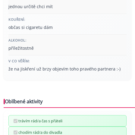
jednou určitě chci mít
KOUŘENÍ:
občas si cigaretu dám
ALKOHOL:
příležitostně
V CO VĚŘÍM:
že na Jiskření už brzy objevím toho pravého partnera :-)
Oblíbené aktivity
trávím rád/a čas s přáteli
chodím rád/a do divadla