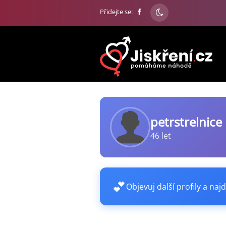
Přidejte se:
petrstrelnice
46 let
💕
Objevuj další profily a najd