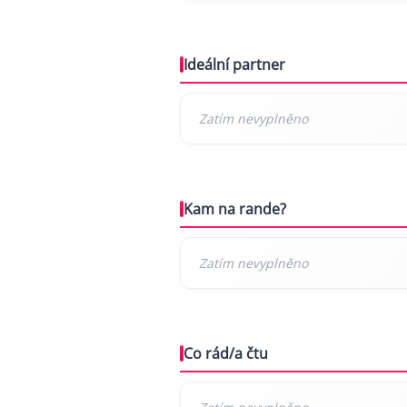
Ideální partner
Kam na rande?
Co rád/a čtu