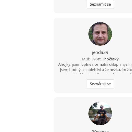
Seznámit se
jenda39
Muž, 39 let,
Jihočeský
Ahojky, jsem úplně normální chlap, myslím 
jsem hodný a spolehliví a že nezkazím ž
srandu. Hledám k sobě partnerku na spo
a pohodovou cestu životem. Malé dítě 
Seznámit se
překážkou????
90venca