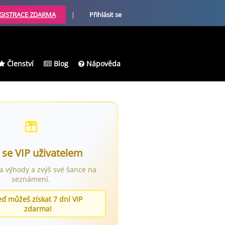
GISTRACE ZDARMA
|
Přihlásit se
Členství
Blog
Nápověda
 se VIP uživatelem
ra výhody a zvýš své šance na
seznámení.
eď můžeš získat 7 dní VIP
zdarma!