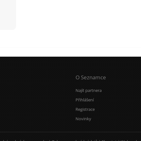
O Seznamce
Najít partnera
Přihlášení
Registrace
Novinky