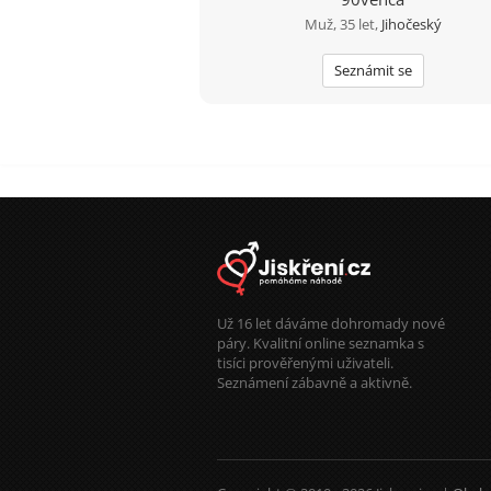
Muž, 35 let,
Jihočeský
Seznámit se
Už 16 let dáváme dohromady nové
páry. Kvalitní online seznamka s
tisíci prověřenými uživateli.
Seznámení zábavně a aktivně.