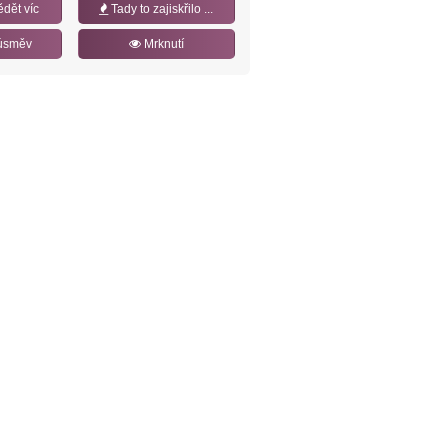
ědět víc
Tady to zajiskřilo ...
úsměv
Mrknutí