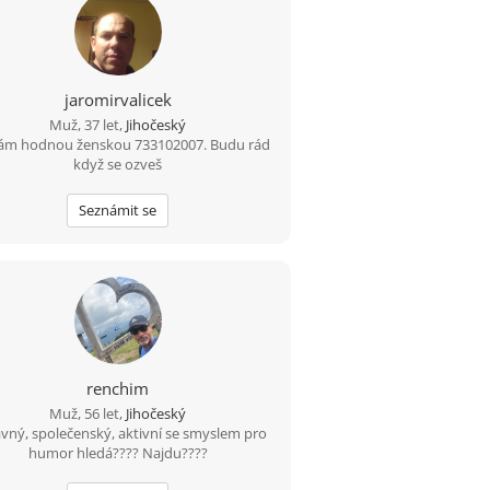
jaromirvalicek
Muž, 37 let,
Jihočeský
ám hodnou ženskou 733102007. Budu rád
když se ozveš
Seznámit se
renchim
Muž, 56 let,
Jihočeský
vný, společenský, aktivní se smyslem pro
humor hledá???? Najdu????