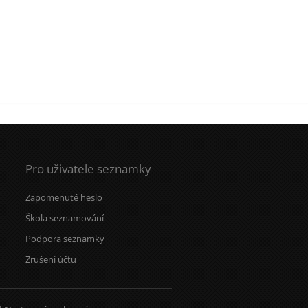
Pro uživatele seznamky
Zapomenuté heslo
Škola seznamování
Podpora seznamky
Zrušení účtu