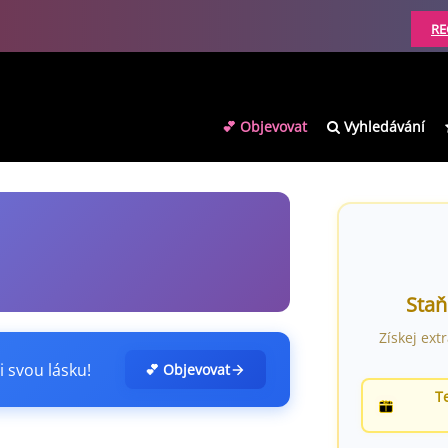
RE
💕 Objevovat
Vyhledávání
Staň
Získej ext
i svou lásku!
💕 Objevovat
T