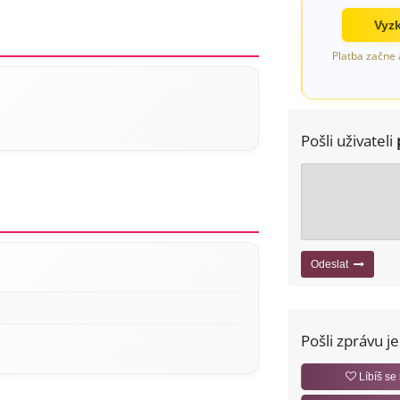
Vyzk
Platba začne 
Pošli uživateli
Odeslat
Pošli zprávu j
Líbíš se