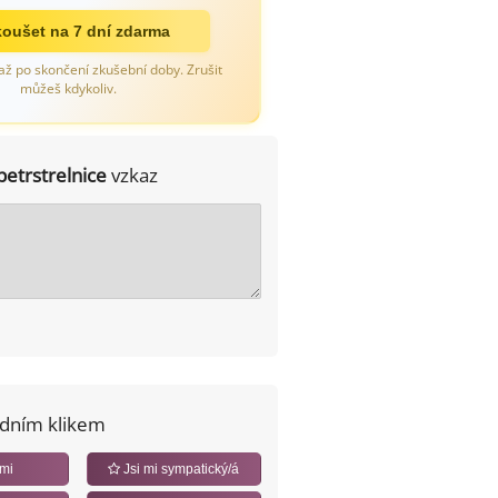
oušet na 7 dní zdarma
až po skončení zkušební doby. Zrušit
můžeš kdykoliv.
petrstrelnice
vzkaz
edním klikem
 mi
Jsi mi sympatický/á