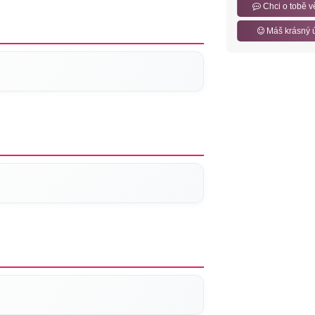
Chci o tobě v
Máš krásný 