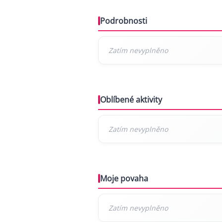
Podrobnosti
Oblíbené aktivity
Moje povaha