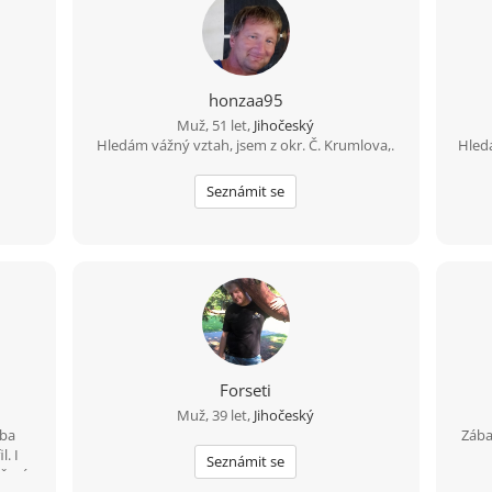
honzaa95
Muž, 51 let,
Jihočeský
Hledám vážný vztah, jsem z okr. Č. Krumlova,.
Hled
Seznámit se
Forseti
Muž, 39 let,
Jihočeský
eba
Zába
. I
Seznámit se
čení.