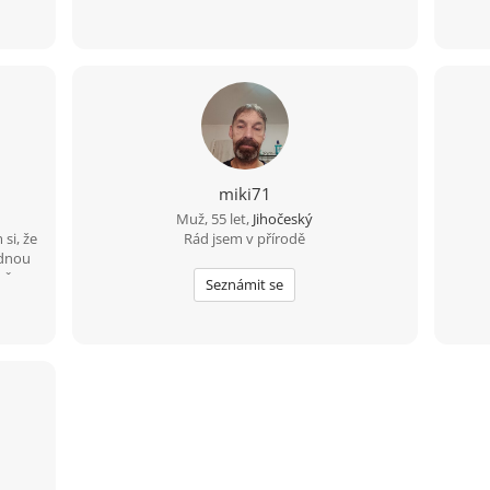
miki71
Muž, 55 let,
Jihočeský
si, že
Rád jsem v přírodě
ádnou
lečnou
Seznámit se
není