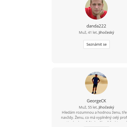
danda222
Muž, 41 let,
Jihočeský
Seznámit se
GeorgeCK
Muž, 55 let,
Jihočeský
Hledám rozumnou a hodnou ženu, tř
navždy. Ženu, co má vyplněný celý profil
negativní odpověď je lepší než fucking ml