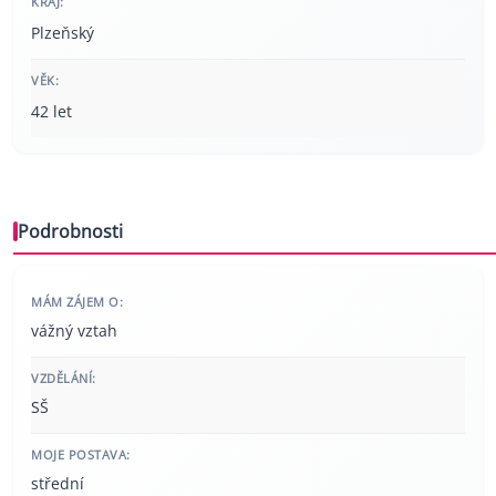
KRAJ:
Plzeňský
VĚK:
42 let
Podrobnosti
MÁM ZÁJEM O:
vážný vztah
VZDĚLÁNÍ:
SŠ
MOJE POSTAVA:
střední