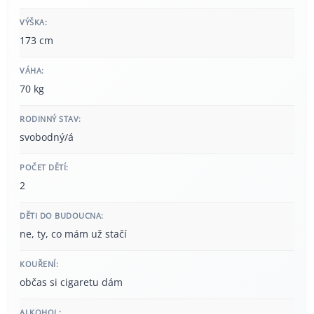
VÝŠKA:
173 cm
VÁHA:
70 kg
RODINNÝ STAV:
svobodný/á
POČET DĚTÍ:
2
DĚTI DO BUDOUCNA:
ne, ty, co mám už stačí
KOUŘENÍ:
občas si cigaretu dám
ALKOHOL: