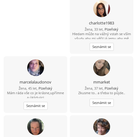
charlotte1983
Žena, 33 let,
Plzeňský
Hledam může na vážný vstah se vším
všudy aby mi věřil já jemu aby mě
miloval jako já jeho aby udělal pro
Seznámit se
lásku to samé jako já
marcelalaudonov
mmarket
Žena, 45 let,
Plzeňský
Žena, 37 let,
Plzeňský
Mám ráda vše co je krásne,upřímne
Zkusme to.. a třeba to půjde..
a úklidujici
Seznámit se
Seznámit se