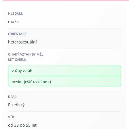
HLEDÁM:
muže
ORIENTACE:
heterosexuální
O JAKÝ VZTAH BY MĚL
MÍT ZÁJEM:
vážný vztah
nevím, ještě uvidíme ;-)
KRAJ:
Plzeňský
VĚK:
od 38 do 55 let