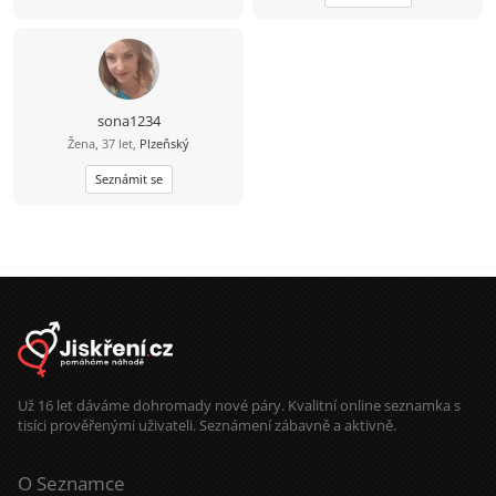
sona1234
Žena, 37 let,
Plzeňský
Seznámit se
Už 16 let dáváme dohromady nové páry. Kvalitní online seznamka s
tisíci prověřenými uživateli. Seznámení zábavně a aktivně.
O Seznamce