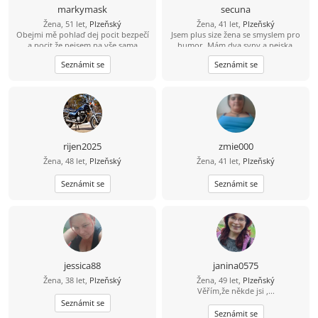
markymask
secuna
Žena, 51 let,
Plzeňský
Žena, 41 let,
Plzeňský
Obejmi mě pohlaď dej pocit bezpečí
Jsem plus size žena se smyslem pro
a pocit že nejsem na vše sama
humor. Mám dva syny a pejska.
Minulost vyřešena. Mám ráda
Seznámit se
Seznámit se
procházky, knížky, filmy, kino a
divadlo, ale i pohodové večery
doma. Ráda si zahraju deskovku
nebo karetní hry. Touto cestou
hledám spolehlivého, hodného a
zodpovědného muže, který se
nebojí dětí ????
rijen2025
zmie000
Žena, 48 let,
Plzeňský
Žena, 41 let,
Plzeňský
Seznámit se
Seznámit se
jessica88
janina0575
Žena, 38 let,
Plzeňský
Žena, 49 let,
Plzeňský
Věřím,že někde jsi ,...
Seznámit se
Seznámit se