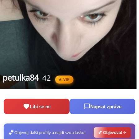
petulka84
42
VIP
Líbí se mi
Napsat zprávu
💕
Objevuj další profily a najdi svou lásku!
💕 Objevovat