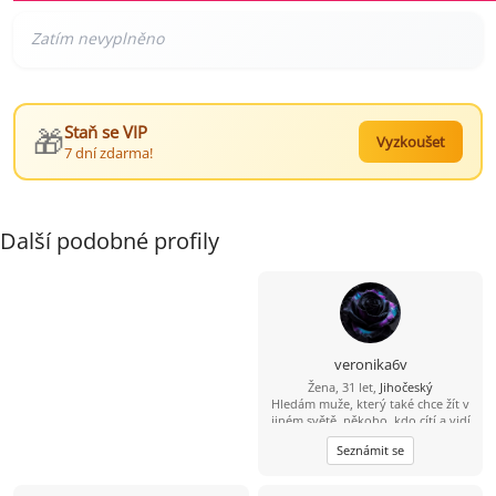
🎁
Staň se VIP
Vyzkoušet
7 dní zdarma!
Další podobné profily
veronika6v
Žena, 31 let,
Jihočeský
Hledám muže, který také chce žít v
jiném světě, někoho, kdo cítí a vidí
to co se tu i nepříjemného děje.
Seznámit se
Není mi jedno strava, životní styl,
ani to, jaké zákony se snaží
vládnout, vím, že je něco špatně.