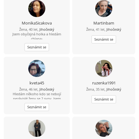
Nechci měnit to, co změnit nejde,
chci z toho špatného co se tu děje
jen odejít, a věřím. Hledám někoho,
kdo věří na sny, které mohou, ale i
nemusí ukazovat pravdu. Věřím, že
MonikaSicakova
Martinbam
když jde o skutečnou lásku, tak
Žena, 40 let,
Jihočeský
Žena, 41 let,
Jihočeský
úplná moudrost zahrnuje to, že se
Jsem obyčejná holka a hledám
k sobě oba dokáží chovat tak, aby
chlapa-
se vše dělo v harmonii a to do
Seznámit se
obyčejného,sympatického,věrného,se
konce života, láska nikdy nebolí.
Seznámit se
smyslem pro humor a rodinu.jsem
Buď jsi tu, nebo se potkáme jinde.
dlouho sama a už nechci být.chci
pokročit v životě dál.
kveta45
ruzenka1991
Žena, 46 let,
Jihočeský
Žena, 35 let,
Jihočeský
Hledám někoho kdo se nebojí
nezávislé ženy se 2 syny. Jsem
Seznámit se
pracovitá, usměvavá, zodpovědná
Seznámit se
máma. Já a kluci hledáme parťáka se
smyslem pro zodpovědnost,
usměvavého, prostě fajn muže,
kamaráda.