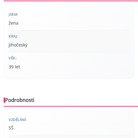
JSEM:
žena
KRAJ:
Jihočeský
VĚK:
39 let
Podrobnosti
VZDĚLÁNÍ:
SŠ