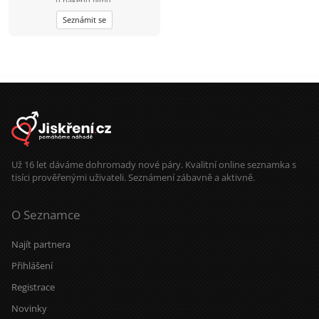
u nakého filmu.
Seznámit se
Už 16 let dáváme dohromady nové páry. Kvalitní online seznamka s
tisíci prověřenými uživateli. Seznámení zábavně a aktivně.
O Seznamce
Najít partnera
Přihlášení
Registrace
Novinky