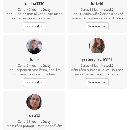
radina5556
lucie46
Žena, 40 let,
Jihočeský
Žena, 38 let,
Jihočeský
Ahoj! Chci poznat někoho, kdo hledá
Ahoj! Hledám vážný vztah a pevné
skutečné spojení a společnou
zázemí. Pokud máš stejný cíl, pošli
budoucnost. Pokud chceš, pošli mi
mi svůj е-mаil. Je to jednoduché a
Seznámit se
Seznámit se
svůj "е-mаil" – je to jednoduché a bez
zdarma. Rád tě poznám!
poplatků. Čekám na tvou zprávu!
lionas
gerbery-ma16061
Žena, 34 let,
Jihočeský
Žena, 45 let,
Jihočeský
Ahoj, nejsem tu moc často, napiš mi
Mám ráda humor a lidí co jsou nad
svůj email. pokračujme tam.
věcí a neberu všechno vážně.
Hledám přátelství s někym kto má
Seznámit se
Seznámit se
rád výlety , je zodpovědný,
tolerantní a ví co od života chce.
olca38
Žena, 38 let,
Jihočeský
Mam ráda pohodu. Rada odpočívám