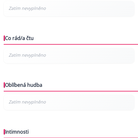
Co rád/a čtu
Oblíbená hudba
Intimnosti