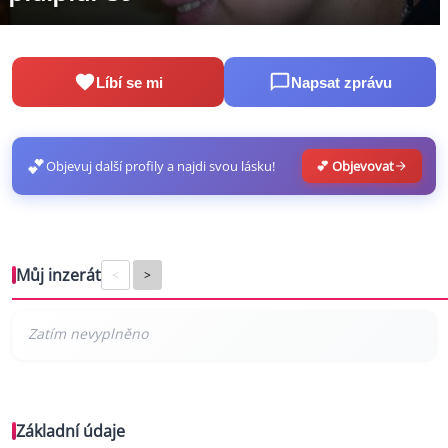
Líbí se mi
Napsat zprávu
💕
Objevuj další profily a najdi svou lásku!
💕 Objevovat
Můj inzerát
<
>
Základní údaje