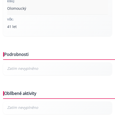
KRAJ:
Olomoucký
VĚK:
41 let
Podrobnosti
Oblíbené aktivity