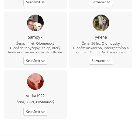
Seznámit se
Seznámit se
oceňováni a hodnoceni právě podle
těchto čtyř kritérií: co děláme, jak
vypadáme, co říkáme a jak to
říkáme." :))
Sampyk
yelena
Žena, 44 let,
Olomoucký
Žena, 36 let,
Olomoucký
Hledá se "obyčejný" chlap, který
Hledám laskavého, inteligentního a
bude oporou ve společném životě.
pohledného muže, který si cení
upřímnosti a miluje pohodlí.
Seznámit se
Seznámit se
verka1922
Žena, 33 let,
Olomoucký
Seznámit se