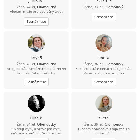
jirinka81
Fialka17
Žena, 44 let,
Olomoucký
Žena, 33 let,
Olomoucký
Hledám muže pro společný život
Seznámit se
Seznámit se
any45
enella
Žena, 46 let,
Olomoucký
Žena, 36 let,
Olomoucký
Ahoj, hledám seriózního muže 44-54
Hledám a stále nenacházím,hledám
let, nekuřáka, ideálně z
Váný vztah ,tolerantního
Olomouckého kraje.
muže,pracujícího a hodného naopak
Seznámit se
Seznámit se
mu mohu nabídnout svvé srdce a
svou Lásku !!!jen vážně!!Hledám i
nové přátelé,jak se říká kamarádů
není nikdy dost :o))
Lilith91
sue89
Žena, 34 let,
Olomoucký
Žena, 39 let,
Olomoucký
"Existují čtyři, a právě jen čtyři,
Hledám pohodovou fajn ženu a
způsoby, kterými přicházíme do
upřímně ..
kontaktu s okolním světem. A jsme