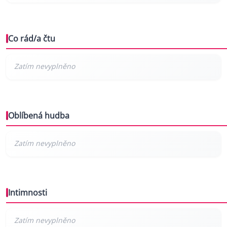
Co rád/a čtu
Oblíbená hudba
Intimnosti