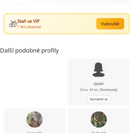
🎁
Staň se VIP
Vyzkoušet
7 dní zdarma!
Další podobné profily
syzan
Žena, 44 let,
Olomoucký
Seznámit se