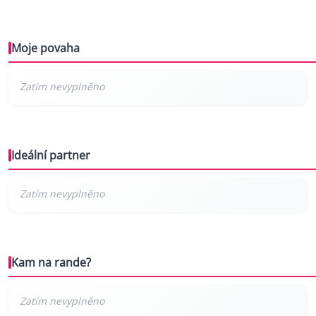
Moje povaha
Ideální partner
Kam na rande?