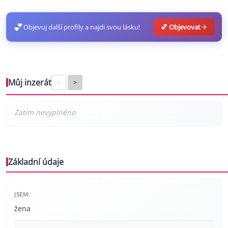
💕
Objevuj další profily a najdi svou lásku!
💕 Objevovat
Můj inzerát
<
>
Základní údaje
JSEM:
žena