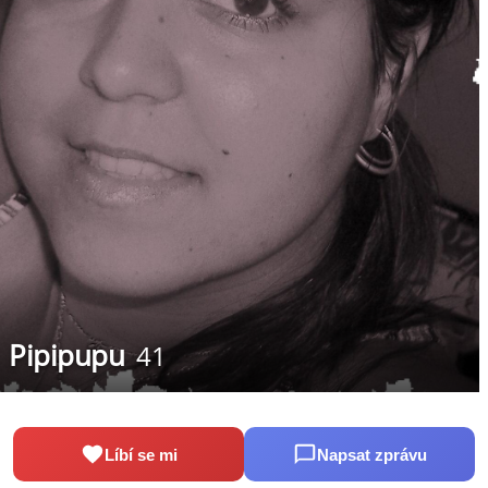
Pipipupu
41
Líbí se mi
Napsat zprávu