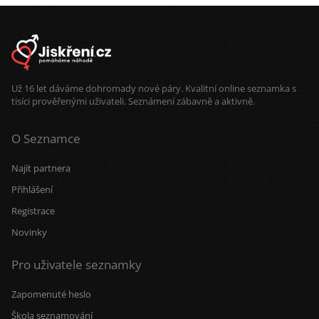
Už 16 let dáváme dohromady nové páry. Kvalitní online seznamka s
tisíci prověřenými uživateli. Seznámení zábavně a aktivně.
O Seznamce
Najít partnera
Přihlášení
Registrace
Novinky
Pro uživatele seznamky
Zapomenuté heslo
Škola seznamování