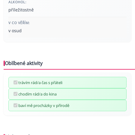
ALKOHOL:
příležitostně
V CO VĚŘÍM:
v osud
Oblíbené aktivity
trávím rád/a čas s přáteli
chodím rád/a do kina
baví mě procházky v přírodě