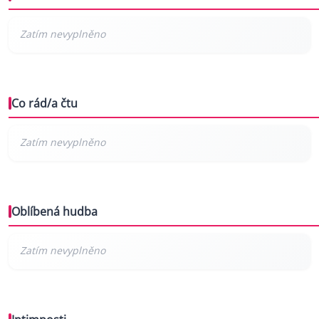
Co rád/a čtu
Oblíbená hudba