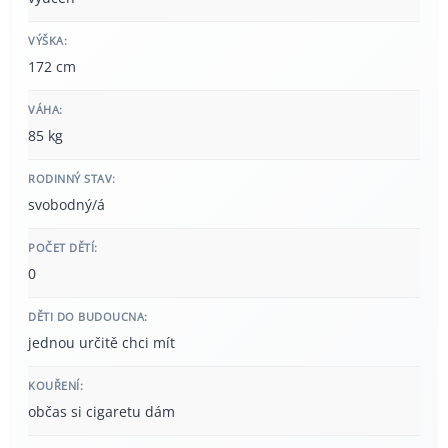
VÝŠKA:
172 cm
VÁHA:
85 kg
RODINNÝ STAV:
svobodný/á
POČET DĚTÍ:
0
DĚTI DO BUDOUCNA:
jednou určitě chci mít
KOUŘENÍ:
občas si cigaretu dám