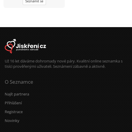
Seznámit se
Už 16 let dáváme dohromady nové páry. Kvalitní online seznamka s
tisíci prověřenými uživateli. Seznámení zábavně a aktivně.
O Seznamce
Najít partnera
Přihlášení
Registrace
Novinky