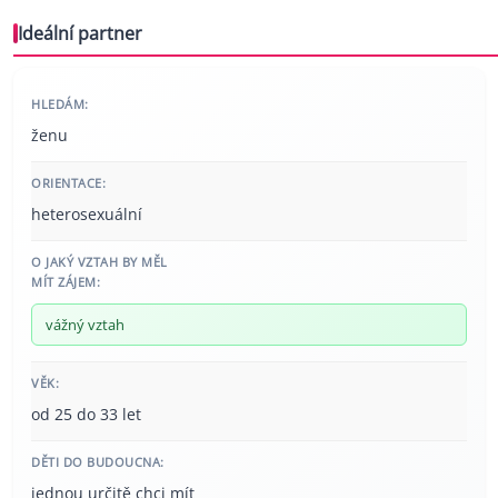
Ideální partner
HLEDÁM:
ženu
ORIENTACE:
heterosexuální
O JAKÝ VZTAH BY MĚL
MÍT ZÁJEM:
vážný vztah
VĚK:
od 25 do 33 let
DĚTI DO BUDOUCNA:
jednou určitě chci mít