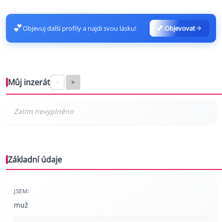
💕
Objevuj další profily a najdi svou lásku!
💕 Objevovat
Můj inzerát
<
>
Základní údaje
JSEM:
muž