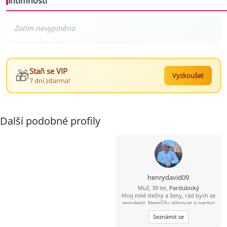
Intimnosti
🎁
Staň se VIP
Vyzkoušet
7 dní zdarma!
Další podobné profily
henrydavid09
Muž, 39 let,
Pardubický
Ahoj milé slečny a ženy, rád bych se
seznámil. Nemůžu slibovat a nechci
hory doly a modré z nebes. To, jaký
Seznámit se
vztah se časem vyvine, ukáže až
osobní schůzka a čas. Jsem