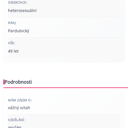
ORIENTACE:
heterosexuální
KRAJ:
Pardubický
VĚK:
49 let
Podrobnosti
MÁM ZÁJEM O:
vážný vztah
VZDĚLÁNÍ:
vyučen