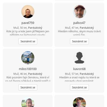
svobodný, bezdětný a pracující –
možná o něco víc, než je normální.
Rád jezdím a trávím čas u vody,
paddleboard mám v oblibě atd.
Mám rád procházky, výlety autem,
případně bych rád někdy i
pavel759
palivo47
zakempoval a podle možností
Muž, 50 let,
Pardubický
Muž, 47 let,
Pardubický
přenocoval v přírodě v autě. Mám
Kde jsi ty a kde jsem já?Nejsem jen
Hledám někoho, skym muzu trávit
rád hudbu, ta mi dává energii. Z
pěšcem na šachovnici osudu.
,volný čas..
filmů mě baví sci-fi, fantasy,
dobrodružné a podle skutečné
Seznámit se
Seznámit se
události – zkrátka asi všechno kromě
hororů, ty mě nebaví. Pokud máš
další otázky a chtěla by ses seznámit,
budu rád. Zatím ahoj ????
milos100100
kavon68
Muž, 46 let,
Pardubický
Muž, 57 let,
Pardubický
Rád poznám fajn ženskou, která ví
Hledám a snad najdu tu která se
co od života očekává a hledá totéž:-)
opravdu chce seznámit.
Seznámit se
Seznámit se