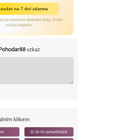
oušet na 7 dní zdarma
až po skončení zkušební doby. Zrušit
můžeš kdykoliv.
Pohodar88
vzkaz
edním klikem
 mi
Jsi mi sympatický/á