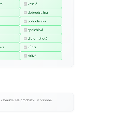
ká
veselá
dobrodružná
pohodářská
spolehlivá
diplomatická
avá
vůdčí
citlivá
do kavárny? Na procházku v přírodě?