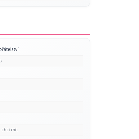
přátelství
o
 chci mít