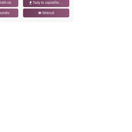
ědět víc
Tady to zajiskřilo ...
úsměv
Mrknutí