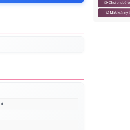
Chci o tobě v
Máš krásný 
ní