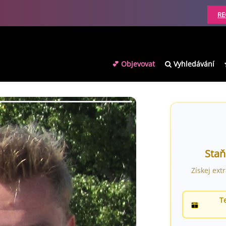
RE
💕 Objevovat
Vyhledávání
Staň
Získej ext
T