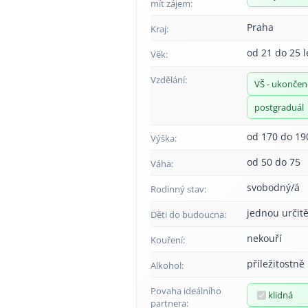
mít zájem:
Praha
Kraj:
od 21 do 25 l
Věk:
Vzdělání:
VŠ - ukonče
postgraduál
od 170 do 19
Výška:
od 50 do 75
Váha:
svobodný/á
Rodinný stav:
jednou určitě
Děti do budoucna:
nekouří
Kouření:
příležitostně
Alkohol:
Povaha ideálního
klidná
partnera: