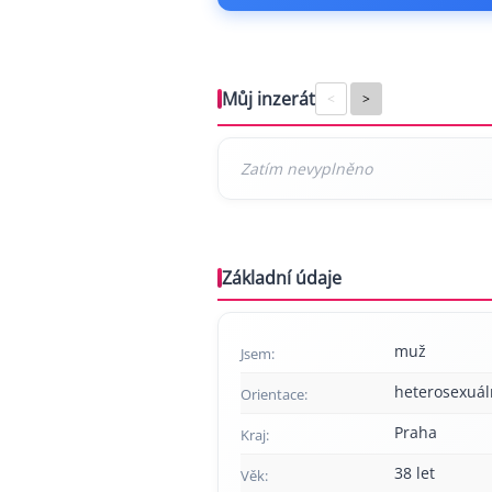
Můj inzerát
<
>
Základní údaje
muž
Jsem:
heterosexuál
Orientace:
Praha
Kraj:
38 let
Věk: