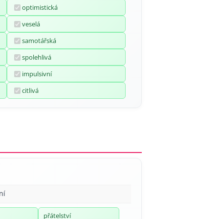
optimistická
veselá
samotářská
spolehlivá
impulsivní
citlivá
ní
přátelství