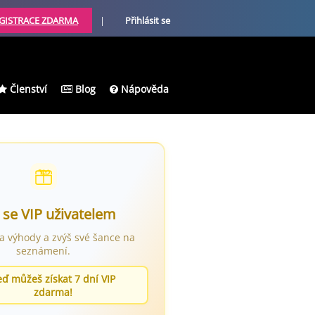
GISTRACE ZDARMA
|
Přihlásit se
Členství
Blog
Nápověda
 se VIP uživatelem
ra výhody a zvýš své šance na
seznámení.
eď můžeš získat 7 dní VIP
zdarma!