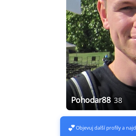
Pohodar88
38
💕
Objevuj další profily a najd