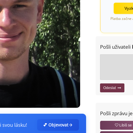
Vyzk
Platba začne 
Pošli uživateli
Odeslat
Pošli zprávu j
i svou lásku!
💕 Objevovat
Líbíš se