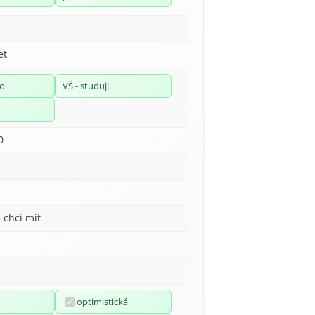
et
no
VŠ - studuji
0
 chci mít
optimistická