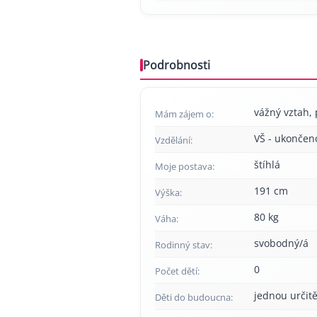
Podrobnosti
vážný vztah, 
Mám zájem o:
VŠ - ukončen
Vzdělání:
štíhlá
Moje postava:
191 cm
Výška:
80 kg
Váha:
svobodný/á
Rodinný stav:
0
Počet dětí:
jednou určitě
Děti do budoucna: