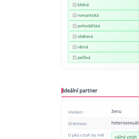
klidná
romantická
pohodářská
obětavá
věrná
pečlivá
Ideální partner
ženu
Hledám:
heterosexuál
Orientace:
O jaký vztah by měl
vážný vztah