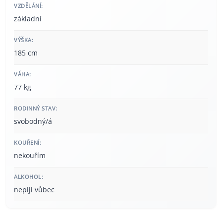
VZDĚLÁNÍ:
základní
VÝŠKA:
185 cm
VÁHA:
77 kg
RODINNÝ STAV:
svobodný/á
KOUŘENÍ:
nekouřím
ALKOHOL:
nepiji vůbec