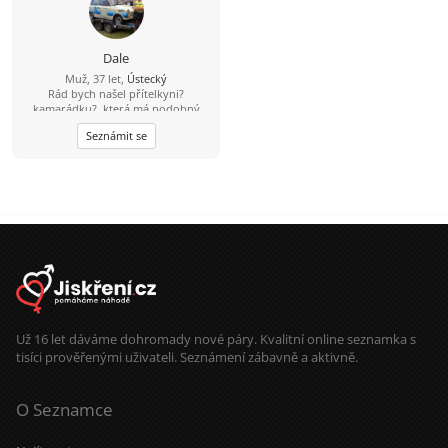
Dale
Muž, 37 let,
Ústecký
Rád bych našel přítelkyni?
kamarádku?, která má podobný
pohled na svět. Nevadí, když budeš
Seznámit se
mít o nějaký rok víc.
Už 16 let dáváme dohromady nové páry. Kvalitní online seznamka s
tisíci prověřenými uživateli. Seznámení zábavně a aktivně.
O Seznamce