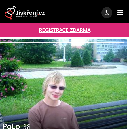
REGISTRACE ZDARMA
PoLo
38