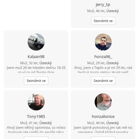
jerry_tp
Muž, 46 let,
Ústecký
Seznámit se
Kalaan98
honza96_
Muž, 32 let,
Ústecký
Muž, 29 let,
Ústecký
Jsem muž 26 let hledám slečnu 18-25
Ahoj, jsem z Teplic a je mi 29 let, rád
co ví co od života chce
bych si touto cestou zkusil najít
kamarádku na seznámení s vidinou
Seznámit se
Seznámit se
vážného vztahu po nějakém čase.
Živim se jako technik měření
regulace v nemocnici, mám rád
cestovaní, po ČR i zahraničí, plavání,
auta, IT - stavba počítačů a celkově
nové technologie.
Tony1985
honzalisnice
Muž, 41 let,
Ústecký
Muž, 44 let,
Ústecký
Ahoj! Jsem věčný optimista, co místo
Jsem úplně pohodový,jen tak mě nic
hospody jde raději do garáže něco
nenasere. Úplně klidná povaha
vytvářet. V bytě me moc nenajdeš,