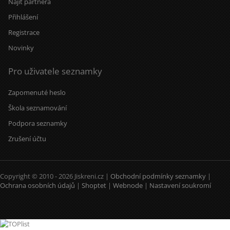
Najít partnera
Přihlášení
Registrace
Novinky
Pro uživatele seznamky
Zapomenuté heslo
Škola seznamování
Podpora seznamky
Zrušení účtu
Copyright © 2010 - 2026 Jiskreni.cz |
Obchodní podmínky seznamky
|
Ochrana osobních údajů
|
Shoptet
|
Webnode
|
Nastavení soukromí