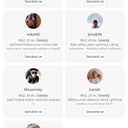
Seznámit se
Seznámit se
protože trávím čas v přírodě na
houbách, na rybách... Hledám tu
ideálně partnerku do života, kdo ví
kam nás to zavede ????
mikel90
Jiricek99
Muž, 35 let,
Ústecký
Muž, 43 let,
Ústecký
Upřímně řečeno a na rovinu rád
Rád vařím, jsem upřímný, věrný,
bych se tu seznámil s nějakou starší
tolerantní , hledám vážný upřímný
ženou která by měla zájem o někoho
vztah, můj kontakt je
Seznámit se
Seznámit se
mladšího například mého věku a
704/538857,snad není můj
mám i rodinu děti tak by to nevadilo
hendikepek problém se znovu
seznámit, rád vařím, pracují, jsem
věrný, upřímný, tolerantní, mám rád
procházky,hudbu, můj kontakt je
pospajiri33@seznam.cz
nemám VIP
účet budu rád když mi napíšeš
Mirasmrky
kamilo
Muž, 36 let,
Ústecký
Muž, 29 let,
Ústecký
Stačí hodná holka s dobrým srdcem
Nĕžný a milí zàbavný vĕrný upřímný
:)
hodný a svobodný muž !
Seznámit se
Seznámit se