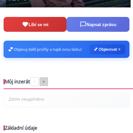
Líbí se mi
Napsat zprávu
💕
Objevuj další profily a najdi svou lásku!
💕 Objevovat
Můj inzerát
<
>
Základní údaje