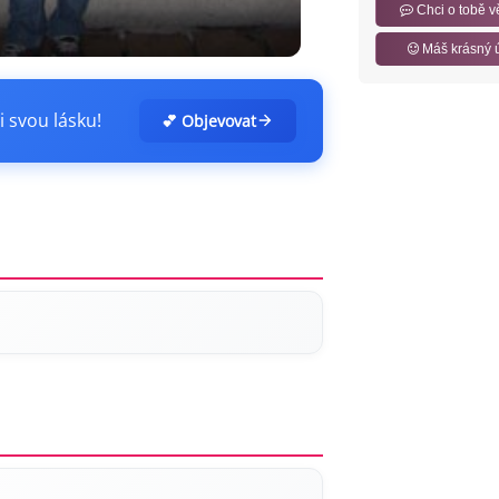
Chci o tobě v
Máš krásný 
i svou lásku!
💕 Objevovat