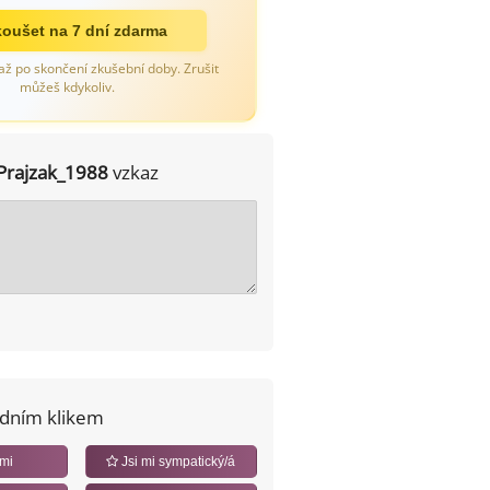
oušet na 7 dní zdarma
až po skončení zkušební doby. Zrušit
můžeš kdykoliv.
Prajzak_1988
vzkaz
edním klikem
 mi
Jsi mi sympatický/á