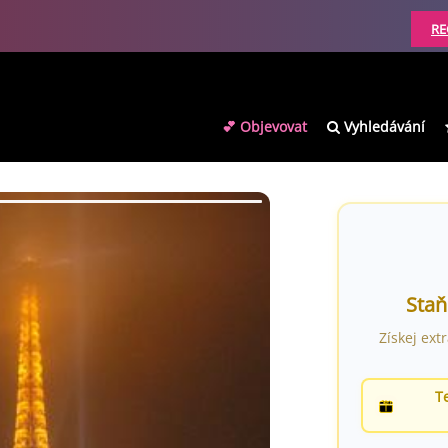
RE
💕 Objevovat
Vyhledávání
Staň
Získej ext
T