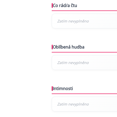
Co rád/a čtu
Oblíbená hudba
Intimnosti