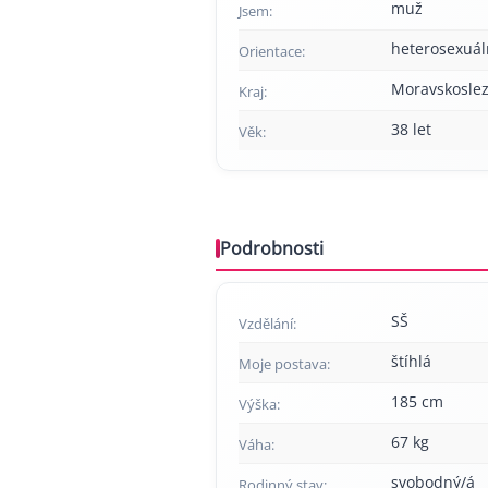
muž
Jsem:
heterosexuál
Orientace:
Moravskoslez
Kraj:
38 let
Věk:
Podrobnosti
SŠ
Vzdělání:
štíhlá
Moje postava:
185 cm
Výška:
67 kg
Váha:
svobodný/á
Rodinný stav: