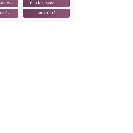
ědět víc
Tady to zajiskřilo ...
úsměv
Mrknutí