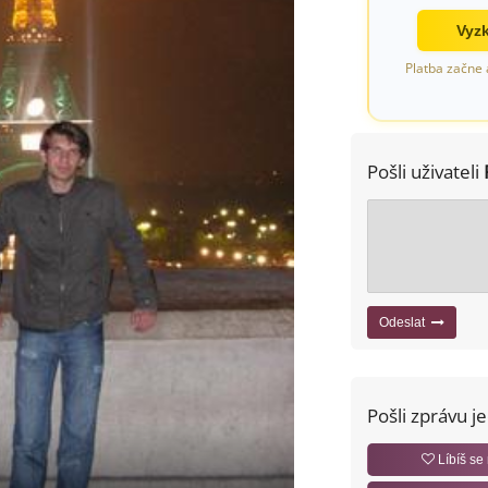
Vyzk
Platba začne 
Pošli uživateli
Odeslat
Pošli zprávu j
Líbíš se