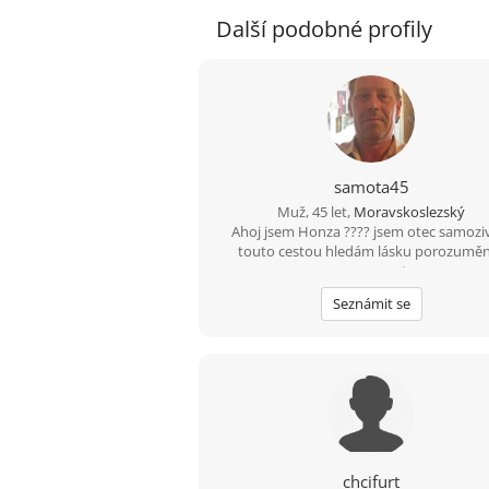
Další podobné profily
samota45
Muž, 45 let,
Moravskoslezský
Ahoj jsem Honza ???? jsem otec samoziv
touto cestou hledám lásku porozuměn
upsymnost.
Seznámit se
chcifurt