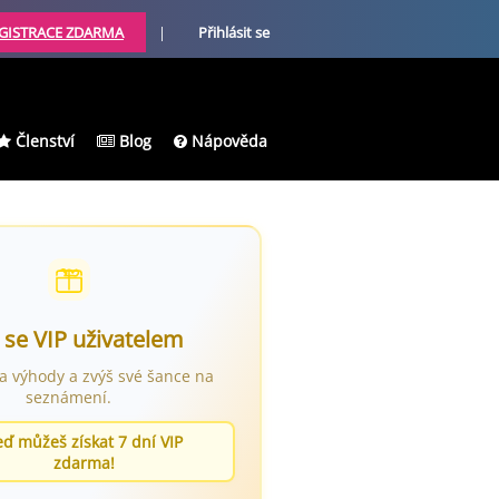
GISTRACE ZDARMA
|
Přihlásit se
Členství
Blog
Nápověda
 se VIP uživatelem
ra výhody a zvýš své šance na
seznámení.
eď můžeš získat 7 dní VIP
zdarma!