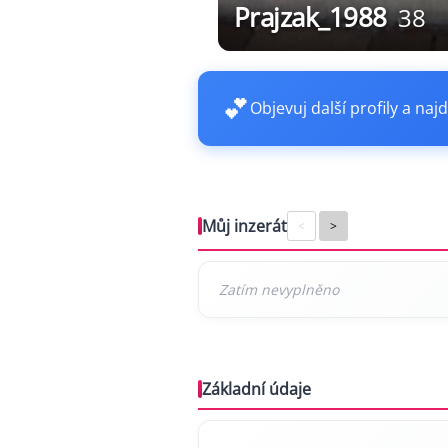
Prajzak_1988
38
💕
Objevuj další profily a najd
Můj inzerát
<
>
Základní údaje