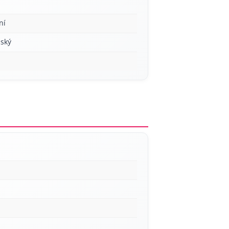
ní
ský