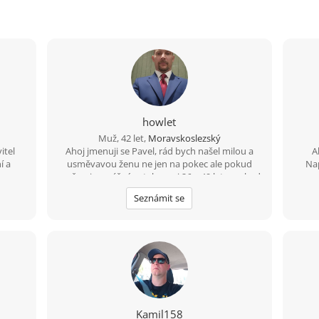
howlet
Muž, 42 let,
Moravskoslezský
itel
Ahoj jmenuji se Pavel, rád bych našel milou a
A
í a
usměvavou ženu ne jen na pokec ale pokud
Nap
možno i na vážný vztah mezi 26 a 49 lety, pokud
m
budeš chtít ozvi se, budu moc rád
Seznámit se
sví
mís
pohod
ka
''na
c
ve
Kamil158