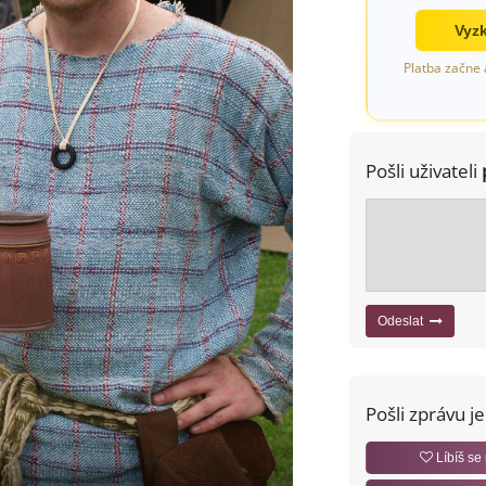
Vyzk
Platba začne 
Pošli uživateli
Odeslat
Pošli zprávu j
Líbíš se