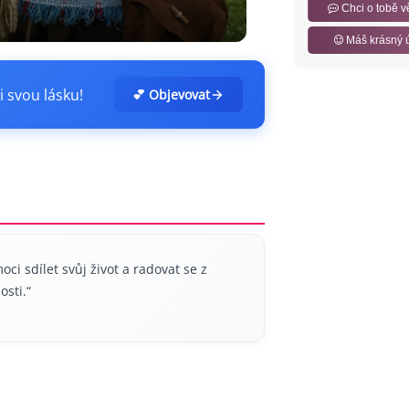
Chci o tobě v
Máš krásný 
i svou lásku!
💕 Objevovat
i sdílet svůj život a radovat se z
osti.“