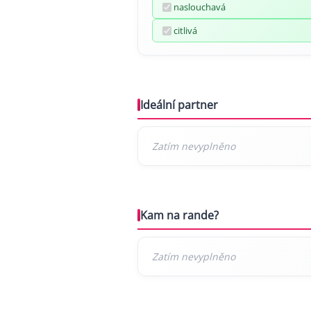
naslouchavá
citlivá
Ideální partner
Kam na rande?