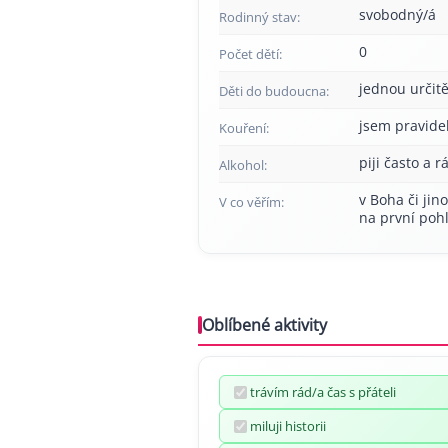
svobodný/á
Rodinný stav:
0
Počet dětí:
jednou určitě
Děti do budoucna:
jsem pravide
Kouření:
piji často a r
Alkohol:
v Boha či jin
V co věřím:
na první poh
Oblíbené aktivity
trávím rád/a čas s přáteli
miluji historii