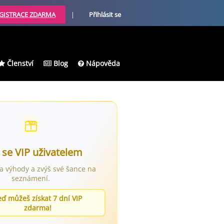
GISTRACE ZDARMA
|
Přihlásit se
Členství
Blog
Nápověda
 se VIP uživatelem
ra výhody a zvýš své šance na
seznámení.
eď můžeš získat 7 dní VIP
zdarma!