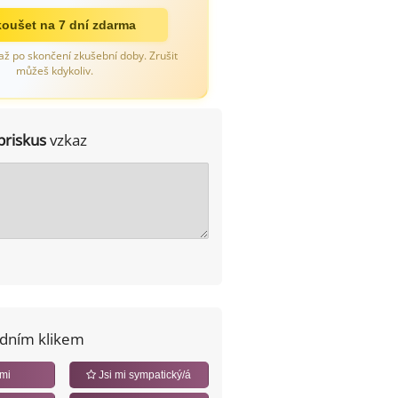
oušet na 7 dní zdarma
až po skončení zkušební doby. Zrušit
můžeš kdykoliv.
priskus
vzkaz
edním klikem
 mi
Jsi mi sympatický/á