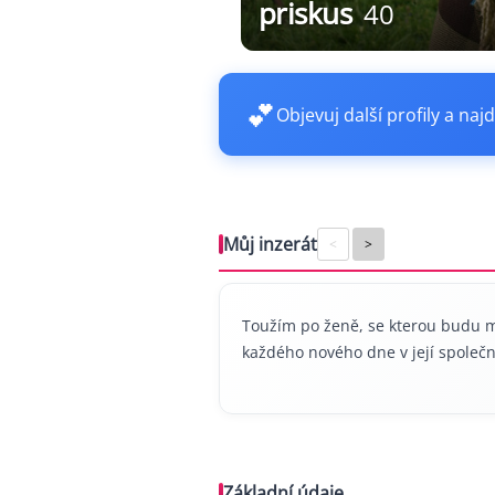
priskus
40
💕
Objevuj další profily a najd
Můj inzerát
<
>
Toužím po ženě, se kterou budu moc
každého nového dne v její společn
Základní údaje