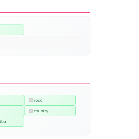
rock
country
dba