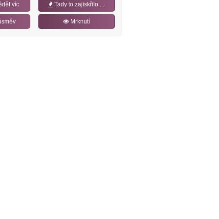
ědět víc
Tady to zajiskřilo ...
úsměv
Mrknutí