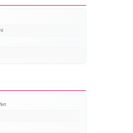
ní
lirt