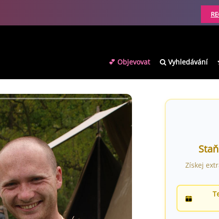
RE
💕 Objevovat
Vyhledávání
Staň
Získej ext
T