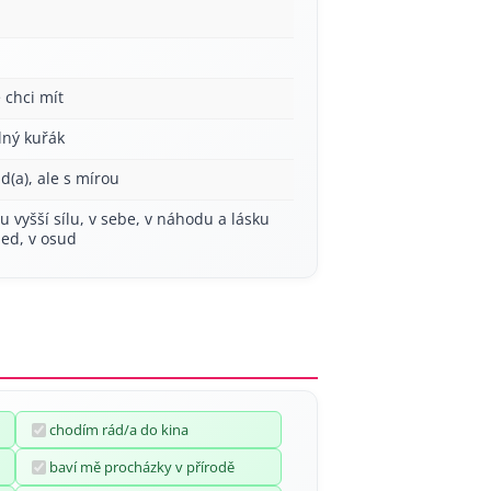
 chci mít
lný kuřák
ád(a), ale s mírou
ou vyšší sílu, v sebe, v náhodu a lásku
led, v osud
chodím rád/a do kina
baví mě procházky v přírodě