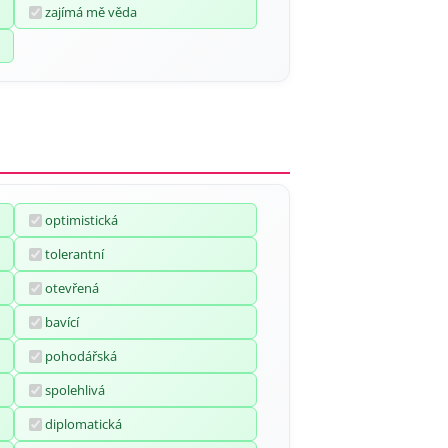
zajímá mě věda
optimistická
tolerantní
otevřená
bavící
pohodářská
spolehlivá
diplomatická