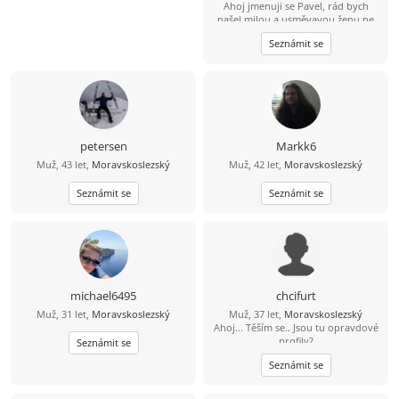
Ahoj jmenuji se Pavel, rád bych
našel milou a usměvavou ženu ne
jen na pokec ale pokud možno i na
Seznámit se
vážný vztah mezi 26 a 49 lety, pokud
budeš chtít ozvi se, budu moc rád
petersen
Markk6
Muž, 43 let,
Moravskoslezský
Muž, 42 let,
Moravskoslezský
Seznámit se
Seznámit se
michael6495
chcifurt
Muž, 31 let,
Moravskoslezský
Muž, 37 let,
Moravskoslezský
Ahoj... Těším se.. Jsou tu opravdové
profily?
Seznámit se
Seznámit se