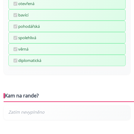
otevřená
bavící
pohodářská
spolehlivá
věrná
diplomatická
Kam na rande?