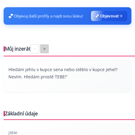
💕
Objevuj další profily a najdi svou lásku!
💕 Objevovat
Můj inzerát
<
>
Hledám jehlu v kupce sena nebo stéblo v kupce jehel?
Nevím. Hledám prostě TEBE!“
Základní údaje
JSEM: