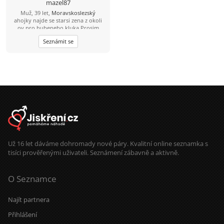
mazel87
Muž, 39 let,
Moravskoslezský
ahojky najde se starsi zena z okoli
ov,pro hubeneho kluka.Prosim
napis
Seznámit se
Už 16 let dáváme dohromady nové páry. Kvalitní online seznamka s
tisíci prověřenými uživateli. Seznámení zábavně a aktivně.
O Seznamce
Najít partnera
Přihlášení