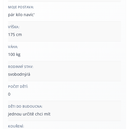
MOJE POSTAVA:
pár kilo navíc'
VÝŠKA:
175 cm
VÁHA:
100 kg
RODINNÝ STAV:
svobodný/á
POČET DĚTÍ:
0
DĚTI DO BUDOUCNA:
jednou určitě chci mít
KOUŘENÍ: