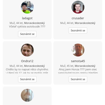
ladagot
crusader
Muž, 44 let,
Moravskoslezský
Muž, 44 let,
Moravskoslezský
Včelař cyklista autobusák ????
Seznámit se
Seznámit se
Ondra12
samota45
Muž, 44 let,
Moravskoslezský
Muž, 45 let,
Moravskoslezský
Chtělo by to napsat něco chytrého.
Ahoj jsem Honza ???? jsem otec
:-) Není mi 12, jak by se mohlo zdát,
samozivitel touto cestou hledám
jsem o něco starší. Rád poznám
lásku porozumění a upsymnost.
Seznámit se
Seznámit se
slečnu s níž bych mohl trávit volné
chvíle ve společnosti přátel či o
samotě, ať už procházkami v
přírodě, jízdou na kole, cestováním
nebo čímkoliv co se nám bude líbit.
:-)