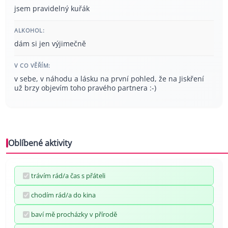
jsem pravidelný kuřák
ALKOHOL:
dám si jen výjimečně
V CO VĚŘÍM:
v sebe, v náhodu a lásku na první pohled, že na Jiskření
už brzy objevím toho pravého partnera :-)
Oblíbené aktivity
trávím rád/a čas s přáteli
chodím rád/a do kina
baví mě procházky v přírodě