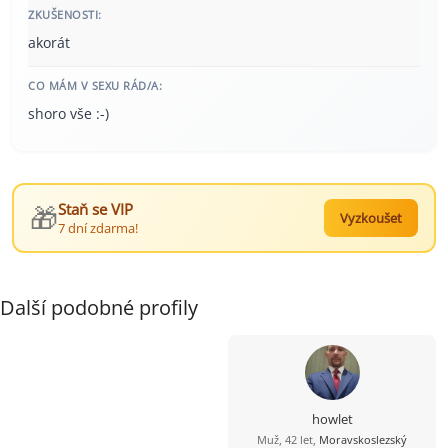
ZKUŠENOSTI:
akorát
CO MÁM V SEXU RÁD/A:
shoro vše :-)
🎁
Staň se VIP
Vyzkoušet
7 dní zdarma!
Další podobné profily
howlet
Muž, 42 let,
Moravskoslezský