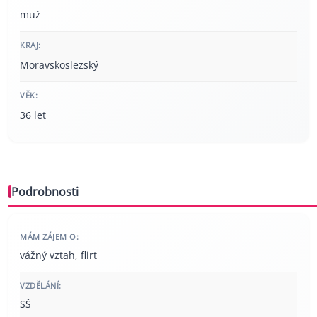
muž
KRAJ:
Moravskoslezský
VĚK:
36 let
Podrobnosti
MÁM ZÁJEM O:
vážný vztah, flirt
VZDĚLÁNÍ:
SŠ