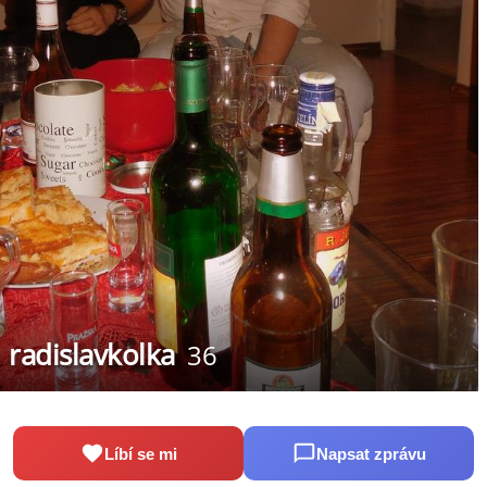
radislavkolka
36
Líbí se mi
Napsat zprávu