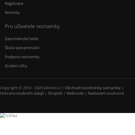
Registrace
Novinky
Pro uživatele seznamky
Zapomenuté heslo
Škola seznamování
Podpora seznamky
Zrušení účtu
Copyright © 2010 - 2026 Jiskreni.cz |
Obchodní podmínky seznamky
|
Ochrana osobních údajů
|
Shoptet
|
Webnode
|
Nastavení soukromí