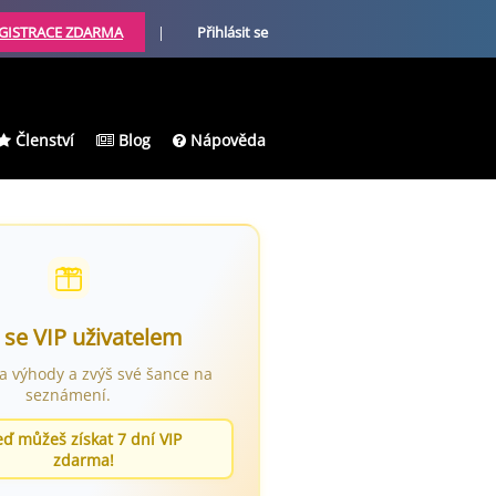
GISTRACE ZDARMA
|
Přihlásit se
Členství
Blog
Nápověda
 se VIP uživatelem
ra výhody a zvýš své šance na
seznámení.
eď můžeš získat 7 dní VIP
zdarma!