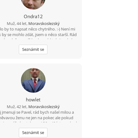
Ondra12
Muž, 44 let,
Moravskoslezský
lo by to napsat něco chytrého. :-) Není mi
ak by se mohlo zdát, jsem o něco starší. Rád
nám slečnu s níž bych mohl trávit volné
le ve společnosti přátel či o samotě, ať už
Seznámit se
procházkami v přírodě, jízdou na kole,
váním nebo čímkoliv co se nám bude líbit.
:-)
howlet
Muž, 42 let,
Moravskoslezský
 jmenuji se Pavel, rád bych našel milou a
ěvavou ženu ne jen na pokec ale pokud
 i na vážný vztah mezi 26 a 49 lety, pokud
budeš chtít ozvi se, budu moc rád
Seznámit se