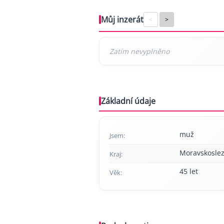
Můj inzerát
<
>
Základní údaje
muž
Jsem:
Moravskoslez
Kraj:
45 let
Věk: