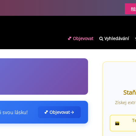
RE
💕 Objevovat
Vyhledávání
Staň
Získej ext
i svou lásku!
💕 Objevovat
T