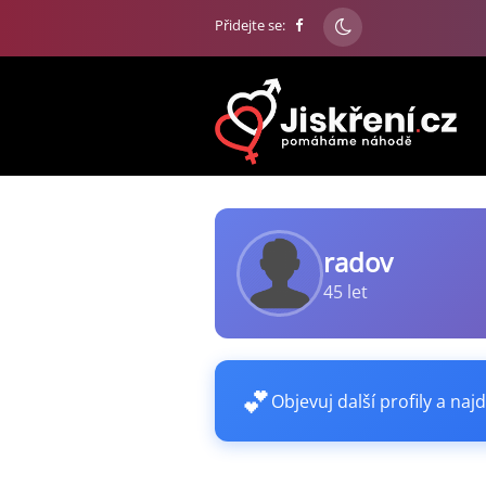
Přidejte se:
radov
45 let
💕
Objevuj další profily a najd