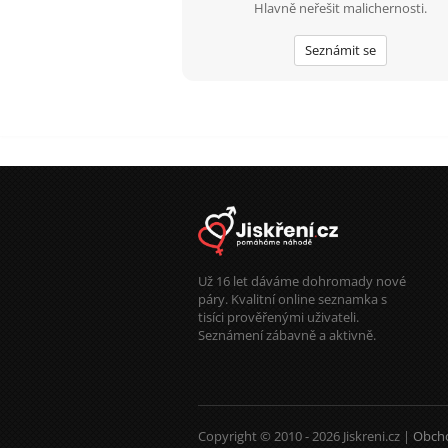
Hlavně neřešit malichernosti.
Seznámit se
Už 16 let dáváme dohromady nové
páry. Kvalitní online seznamka s
tisíci prověřenými uživateli.
Seznámení zábavně a aktivně.
Copyright © 2010 - 2026 Jiskreni.cz |
Obch