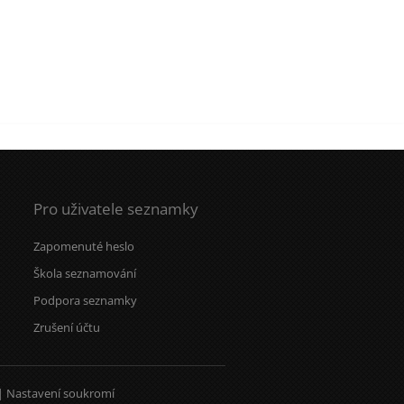
Pro uživatele seznamky
Zapomenuté heslo
Škola seznamování
Podpora seznamky
Zrušení účtu
|
Nastavení soukromí