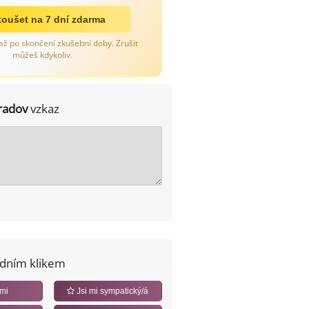
oušet na 7 dní zdarma
až po skončení zkušební doby. Zrušit
můžeš kdykoliv.
radov
vzkaz
edním klikem
 mi
Jsi mi sympatický/á