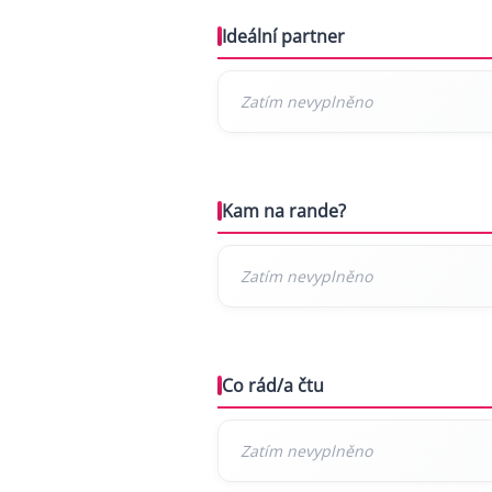
Ideální partner
Kam na rande?
Co rád/a čtu