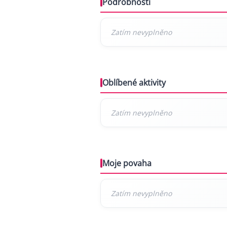
Podrobnosti
Oblíbené aktivity
Moje povaha