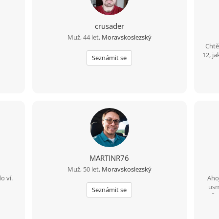
crusader
Muž, 44 let,
Moravskoslezský
Chtě
12, j
Seznámit se
poz
chví
cesto
MARTINR76
Muž, 50 let,
Moravskoslezský
o ví.
Ahoj
usm
Seznámit se
možno