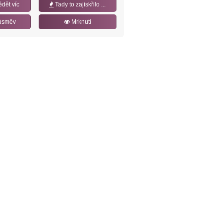
ědět víc
Tady to zajiskřilo ...
úsměv
Mrknutí