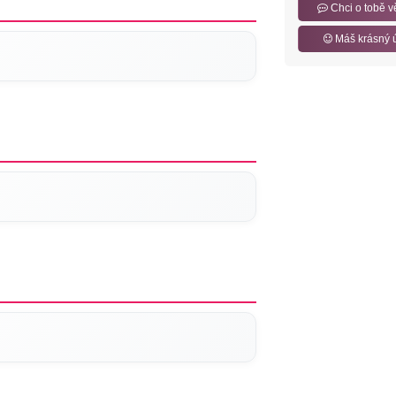
Chci o tobě v
Máš krásný 