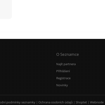
O Seznamce
Najít partnera
Přihlášení
Registrace
Novinky
odní podmínky seznamky
|
Ochrana osobních údajů
|
Shoptet
|
Webnode