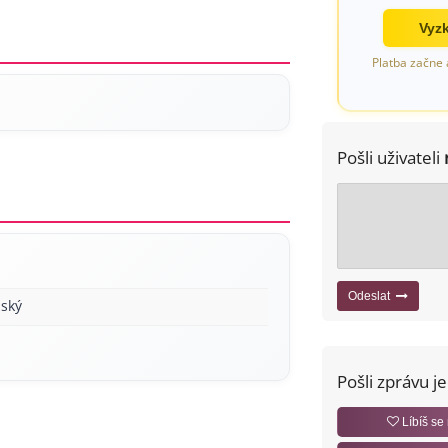
Vyzk
Platba začne 
Pošli uživateli
Odeslat
ský
Pošli zprávu j
Líbíš se