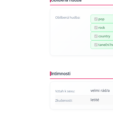
Oblíbená hudba
Oblíbená hudba:
pop
rock
country
taneční 
Intimnosti
velmi rád/a
Vztah k sexu:
letité
Zkušenosti: