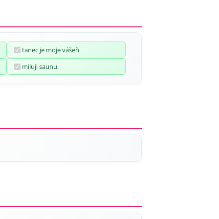
tanec je moje vášeň
miluji saunu