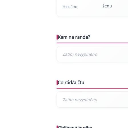
ženu
Hledám:
Kam na rande?
Co rád/a čtu