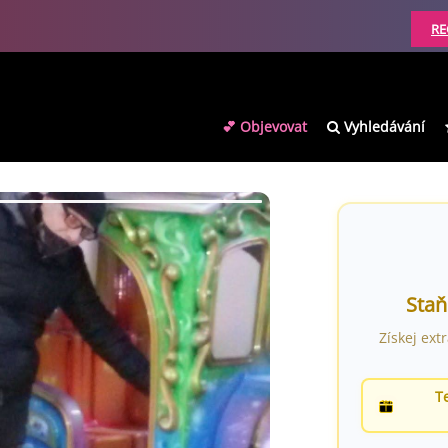
RE
💕 Objevovat
Vyhledávání
Staň
Získej ext
T