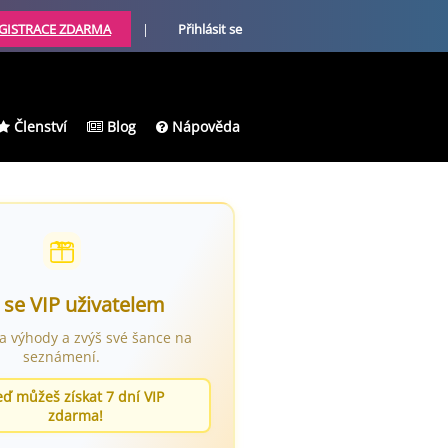
GISTRACE ZDARMA
|
Přihlásit se
Členství
Blog
Nápověda
 se VIP uživatelem
ra výhody a zvýš své šance na
seznámení.
eď můžeš získat 7 dní VIP
zdarma!