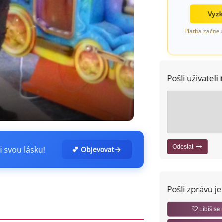
Vyzk
Platba začne 
Pošli uživateli
Odeslat
i svou lásku!
💕 Objevovat
Pošli zprávu j
Líbíš se