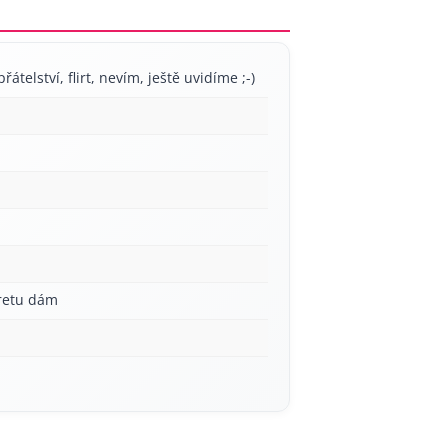
řátelství, flirt, nevím, ještě uvidíme ;-)
aretu dám