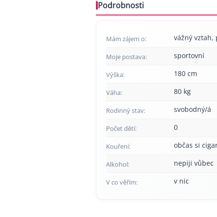
Podrobnosti
vážný vztah, p
Mám zájem o:
sportovní
Moje postava:
180 cm
Výška:
80 kg
Váha:
svobodný/á
Rodinný stav:
0
Počet dětí:
občas si cig
Kouření:
nepiji vůbec
Alkohol:
v nic
V co věřím: