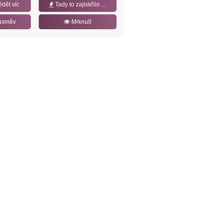
ědět víc
Tady to zajiskřilo ...
úsměv
Mrknutí