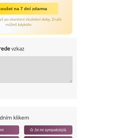
oušet na 7 dní zdarma
až po skončení zkušební doby. Zrušit
můžeš kdykoliv.
rede
vzkaz
edním klikem
 mi
Jsi mi sympatický/á