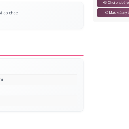
Chci o tobě v
i co chce
Máš krásný 
ní