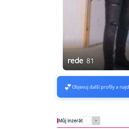
rede
81
💕
Objevuj další profily a najd
Můj inzerát
<
>