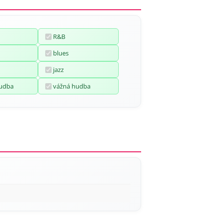
R&B
blues
jazz
hudba
vážná hudba