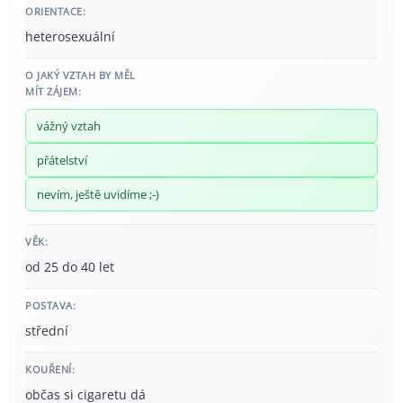
ORIENTACE:
heterosexuální
O JAKÝ VZTAH BY MĚL
MÍT ZÁJEM:
vážný vztah
přátelství
nevím, ještě uvidíme ;-)
VĚK:
od 25 do 40 let
POSTAVA:
střední
KOUŘENÍ:
občas si cigaretu dá