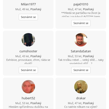
Milan1977
paja01010
Muž, 49 let,
Plzeňský
Muž, 47 let,
Plzeňský
**Hledá se parťačka na život (a
občas i na kávu)! ☕????** Jsem
Seznámit se
aktivní chlap, kterého jen tak něco
Seznámit se
nezastaví. Rád sportuju, cestuju,
objevuju nová místa a zážitky. Jsem
pro každou legraci, protože život je
přece mnohem lepší s úsměvem na
tváři. Mám slabost pro dobrou kávu,
rád si přečtu zajímavou knížku... a
občas u ní tak kvalitně zrelaxuju, že
usnu. ???? Hledám fajn ženu ve věku
cumshooter
SatandaSatan
40–47 let, která je taky trochu
Muž, 43 let,
Plzeňský
Muž, 53 let,
Plzeňský
sportovní duše, má ráda humor a
Exhibice, provokace, cfnm, ráda se
Tak trošku rebel ... velký dítě.... taky
chuť užívat si život. Nejdřív klidně
díváš?
spolehlivý dříč ...?
kamarádku, a když přeskočí jiskra,
proč ne i přítelkyni. Jestli ještě věříš
Seznámit se
Seznámit se
na lásku a na správného chlapa,
který tě umí rozesmát, podrží, když
bude potřeba, a má srdce na
správném místě, možná jsme se
právě našli. Tak co, vezmeš mě do
party? Třeba zjistíme, že ty nejlepší
příběhy začínají úplně obyčejnou
zprávou. ????
hubert52
drakar
Muž, 53 let,
Plzeňský
Muž, 47 let,
Plzeňský
Hledám spřízněnou dušičku na
Co takhle někam na výlet?