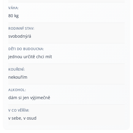
VÁHA:
80 kg
RODINNÝ STAV:
svobodný/á
DĚTI DO BUDOUCNA:
jednou určitě chci mít
KOUŘENÍ:
nekouřím
ALKOHOL:
dám si jen výjimečně
V CO VĚŘÍM:
v sebe, v osud