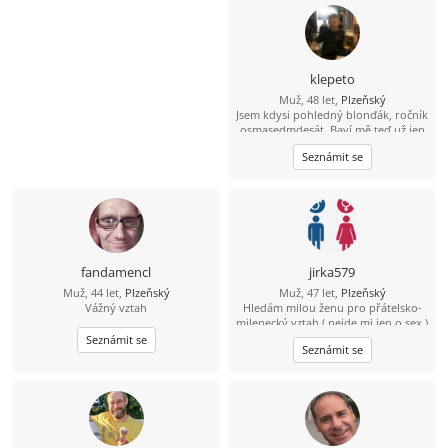
klepeto
Muž, 48 let,
Plzeňský
Jsem kdysi pohledný blonďák, ročník
osmasedmdesát. Baví mě teď už jen
sledovat fotbal, hokej, atd. Kolo, lyže
Seznámit se
a nějaký ten pohyb ve vodě ještě
zvládnu a možná i běh (pár metrů;-)
A co hledám? Zajímavý ženský objekt
fandamencl
jirka579
Muž, 44 let,
Plzeňský
Muž, 47 let,
Plzeňský
Vážný vztah
Hledám milou ženu pro přátelsko-
milenecký vztah ( nejde mi jen o sex )
bez narušení soukromí, mám rodinu
Seznámit se
Seznámit se
a nechci opustit děti . Prostě
potřebuji utéct od stereotypu