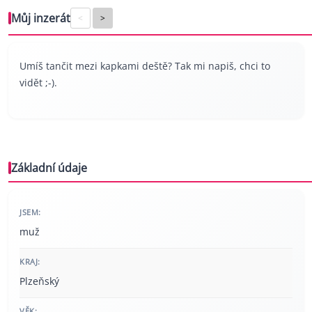
Můj inzerát
<
>
Umíš tančit mezi kapkami deště? Tak mi napiš, chci to
vidět ;-).
Základní údaje
JSEM:
muž
KRAJ:
Plzeňský
VĚK: