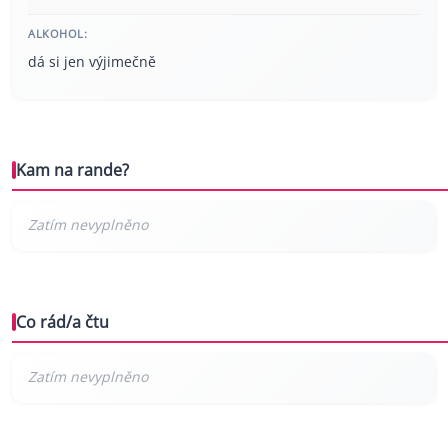
ALKOHOL:
dá si jen výjimečně
Kam na rande?
Co rád/a čtu