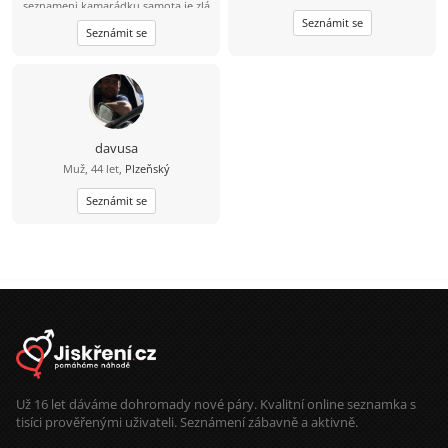
seznameni kamarádku samota je zlá
mám rád toulky přírodou cyklistiku
Seznámit se
Seznámit se
na výlety a na večerní procházky
jsem romantik
davusa
Muž, 44 let,
Plzeňský
Seznámit se
Už 16 let dáváme dohromady nové páry. Kvalitní online seznamka s
tisíci prověřenými uživateli. Seznámení zábavně a aktivně.