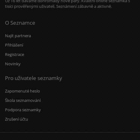
Už 16 let dáváme dohromady nové páry. Kvalitní online seznamka s
tisíci prověřenými uživateli. Seznámení zábavně a aktivně.
O Seznamce
Najít partnera
Přihlášení
Registrace
Novinky
Pro uživatele seznamky
Zapomenuté heslo
Škola seznamování
Podpora seznamky
Zrušení účtu