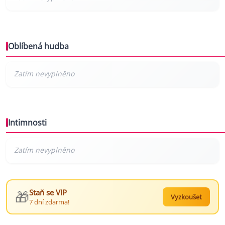
Oblíbená hudba
Intimnosti
🎁
Staň se VIP
Vyzkoušet
7 dní zdarma!