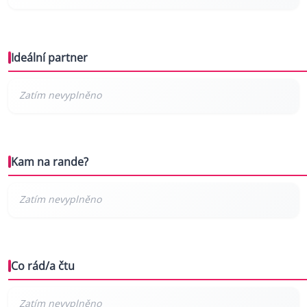
Ideální partner
Kam na rande?
Co rád/a čtu