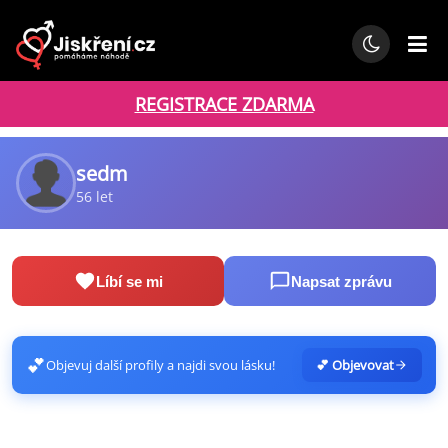
REGISTRACE ZDARMA
sedm
56 let
Líbí se mi
Napsat zprávu
💕
Objevuj další profily a najdi svou lásku!
💕 Objevovat