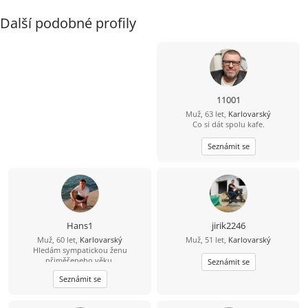
Další podobné profily
11001
Muž, 63 let,
Karlovarský
Co si dát spolu kafe.
Seznámit se
Hans1
jirik2246
Muž, 60 let,
Karlovarský
Muž, 51 let,
Karlovarský
Hledám sympatickou ženu
přiměřeneho věku.
Seznámit se
Seznámit se