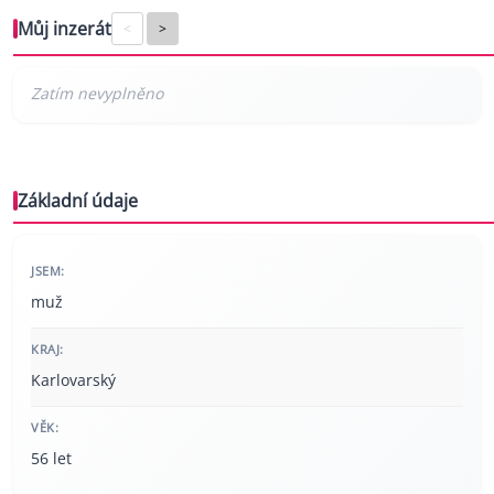
Můj inzerát
<
>
Základní údaje
JSEM:
muž
KRAJ:
Karlovarský
VĚK:
56 let