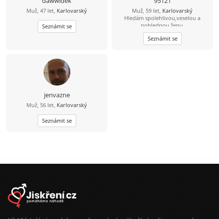
dawwidek
95121
Muž, 47 let,
Karlovarský
Muž, 59 let,
Karlovarský
Hledám spolehlivou,veselou a
pohlednou ženu.
Seznámit se
Seznámit se
jenvazne
Muž, 56 let,
Karlovarský
Seznámit se