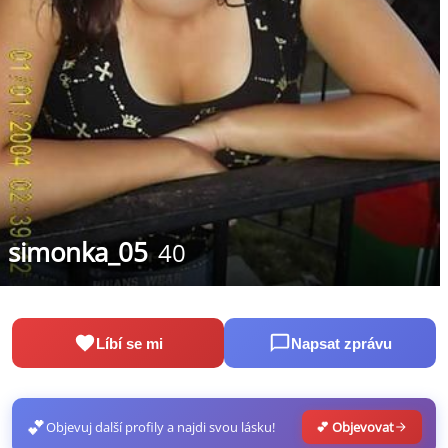
simonka_05
40
Líbí se mi
Napsat zprávu
💕
Objevuj další profily a najdi svou lásku!
💕 Objevovat