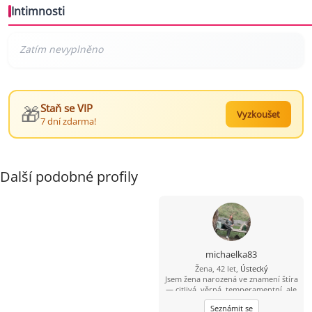
Intimnosti
🎁
Staň se VIP
Vyzkoušet
7 dní zdarma!
Další podobné profily
michaelka83
Žena, 42 let,
Ústecký
Jsem žena narozená ve znamení štíra
— citlivá, věrná, temperamentní, ale
zároveň klidná duše, která má ráda
Seznámit se
upřímnost a opravdové lidi. Život