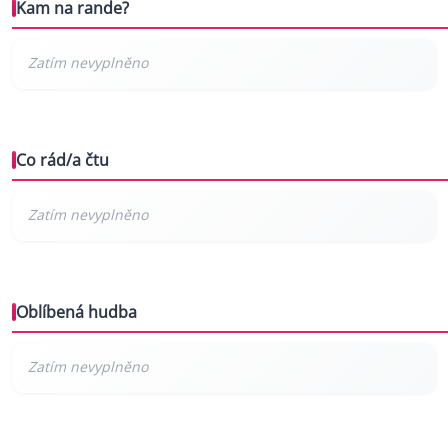
Kam na rande?
Co rád/a čtu
Oblíbená hudba