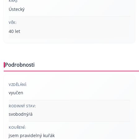
KRAJ:
Ústecký
VĚK:
40 let
Podrobnosti
VZDĚLÁNÍ:
vyučen
RODINNÝ STAV:
svobodný/á
KOUŘENÍ:
jsem pravidelný kuřák