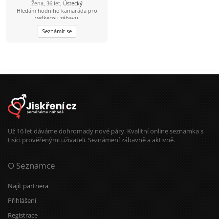
Žena, 36 let,
Ústecký
Hledám hodniho kamaráda pro
veškerou zábavu
Seznámit se
Už 16 let dáváme dohromady nové páry. Kvalitní online seznamka s
tisíci prověřenými uživateli. Seznámení zábavně a aktivně.
O Seznamce
Najít partnera
Přihlášení
Registrace