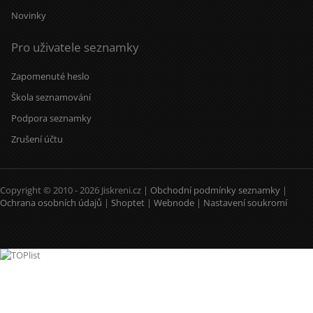
Novinky
Pro uživatele seznamky
Zapomenuté heslo
Škola seznamování
Podpora seznamky
Zrušení účtu
Copyright © 2010 - 2026 Jiskreni.cz |
Obchodní podmínky seznamky
|
Ochrana osobních údajů
|
Shoptet
|
Webnode
|
Nastavení soukromí