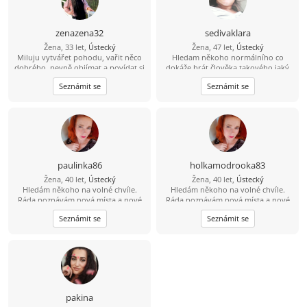
zenazena32
sedivaklara
Žena, 33 let,
Ústecký
Žena, 47 let,
Ústecký
Miluju vytvářet pohodu, vařit něco
Hledam někoho normálního co
dobrého, pevně objímat a povídat si
dokáže brát člověka takového jaký
o všem možném až do rána. Sním o
je. A hlavně ví co od života chce. Já
Seznámit se
Seznámit se
tom, že se setkám s mužem, se
jsem měla ve vztazích smůlu, tak
kterým bude klidně, upřímně a
proto skousim tuhle cestu.
doopravdy. Prosím, napiš mi sám,
protože já nemohu napsat sama,
protože nemám VIP. tmavabrunetka
seznam.cz
paulinka86
holkamodrooka83
Žena, 40 let,
Ústecký
Žena, 40 let,
Ústecký
Hledám někoho na volné chvíle.
Hledám někoho na volné chvíle.
Ráda poznávám nová místa a nové
Ráda poznávám nová místa a nové
lidi.
lidi.
Seznámit se
Seznámit se
pakina