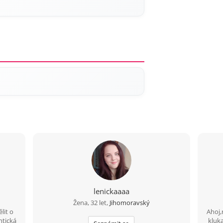
lenickaaaa
Žena, 32 let,
Jihomoravský
lit o
Ahoj,
ntická
kluka