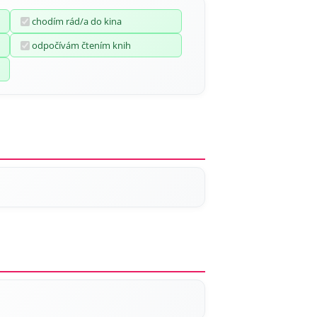
chodím rád/a do kina
odpočívám čtením knih