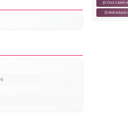
Chci o tobě v
Máš krásný 
ní