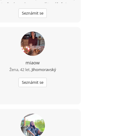
otevřeným srdcem a myslí to vážně..:)
Seznámit se
miaow
Žena, 42 let,
Jihomoravský
Seznámit se