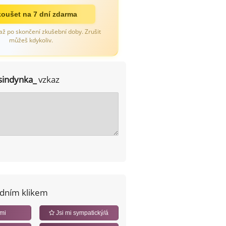
oušet na 7 dní zdarma
až po skončení zkušební doby. Zrušit
můžeš kdykoliv.
sindynka_
vzkaz
edním klikem
 mi
Jsi mi sympatický/á