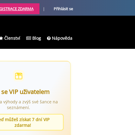
GISTRACE ZDARMA
|
Přihlásit se
Členství
Blog
Nápověda
 se VIP uživatelem
ra výhody a zvýš své šance na
seznámení.
eď můžeš získat 7 dní VIP
zdarma!