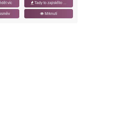
ědět víc
Tady to zajiskřilo ...
úsměv
Mrknutí