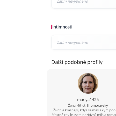
Intimnosti
Další podobné profily
mariya1425
Žena, 46 let,
Jihomoravský
Život je krásnější, když se máš s kým podě
šťastné chvíle. Jsem pozitivní, milá a roma