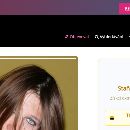
RE
💕 Objevovat
Vyhledávání
Staň
Získej ext
T