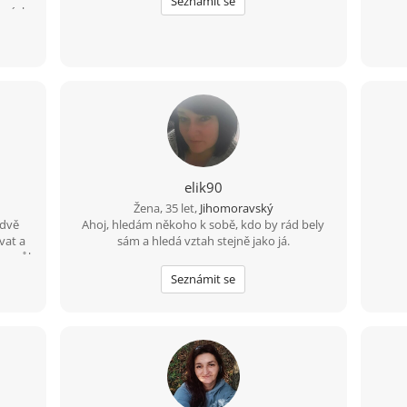
Seznámit se
inných
hledá
bé
svůj е-
elik90
Žena, 35 let,
Jihomoravský
 dvě
Ahoj, hledám někoho k sobě, kdo by rád bely
ovat a
sám a hledá vztah stejně jako já.
e, půl
ření i
Seznámit se
 chce,
můžeš
 Brně.