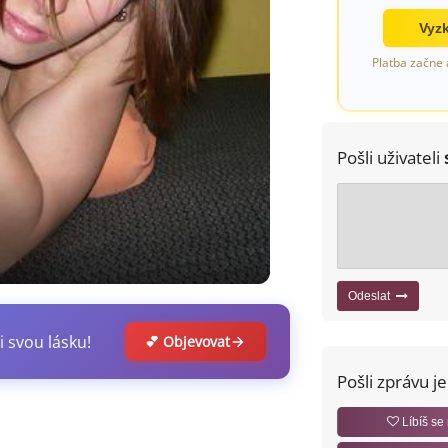
Vyzk
Platba začne 
Pošli uživateli
Odeslat
i svou lásku!
💕 Objevovat
Pošli zprávu j
Líbíš se