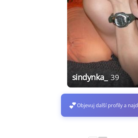
sindynka_
39
💕
Objevuj další profily a najd