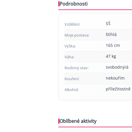
Podrobnosti
SŠ
Vzdělání:
štíhlá
Moje postava:
165 cm
Výška:
47 kg
Váha:
svobodný/á
Rodinný stav:
nekouřím
Kouření:
příležitostně
Alkohol:
Oblíbené aktivity