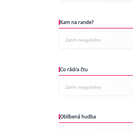
Kam na rande?
Co rád/a čtu
Oblíbená hudba