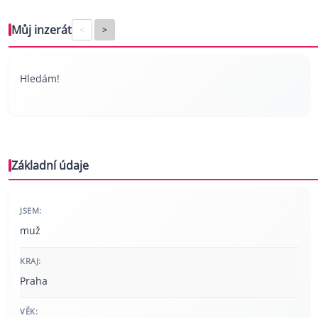
Můj inzerát
<
>
Hledám!
Základní údaje
JSEM:
muž
KRAJ:
Praha
VĚK: