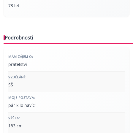
73 let
Podrobnosti
MÁM ZÁJEM O:
přátelství
VZDĚLÁNÍ:
SŠ
MOJE POSTAVA:
pár kilo navíc'
VÝŠKA:
183 cm