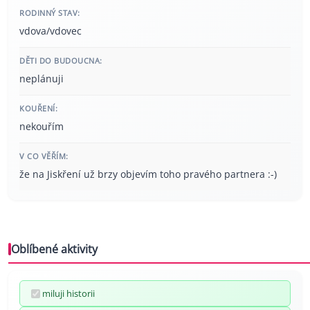
RODINNÝ STAV:
vdova/vdovec
DĚTI DO BUDOUCNA:
neplánuji
KOUŘENÍ:
nekouřím
V CO VĚŘÍM:
že na Jiskření už brzy objevím toho pravého partnera :-)
Oblíbené aktivity
miluji historii