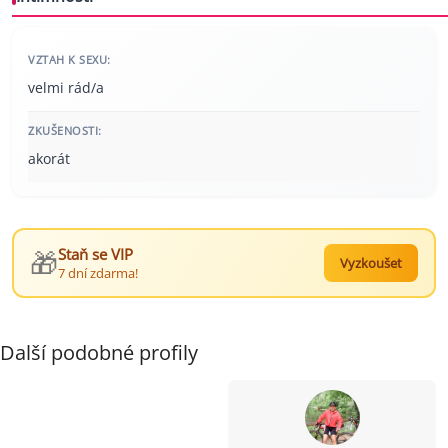
VZTAH K SEXU:
velmi rád/a
ZKUŠENOSTI:
akorát
🎁
Staň se VIP
Vyzkoušet
7 dní zdarma!
Další podobné profily