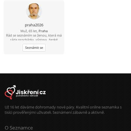
se chce smát, povídat si a těšit se z
maličkostí.
praha2026
Muž, 65 let,
Praha
Rád se seznámím se ženou, která má
ráda procházky, výstavy, hezké
pomazlení ...
Seznámit se
Už 16 let dáváme dohromady nové páry. Kvalitní online seznamka s
tisíci prověřenými uživateli. Seznámení zábavně a aktivně.
O Seznamce