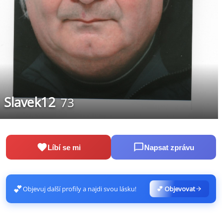
Slavek12
73
Líbí se mi
Napsat zprávu
💕
Objevuj další profily a najdi svou lásku!
💕 Objevovat