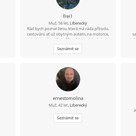
frei1
Muž, 58 let,
Liberecký
Rád bych poznal ženu, která má ráda přírodu,
cestování, ať už obytným autem, na motorce,
s
na kole a nebo výlet pěšky. Ráda zajde do kina.
Hl
Nebo na dovolenou k moři. Možností je mnoho.
bacu
Seznámit se
te
l
přín
ž
"pou
ernestomolina
Muž, 42 let,
Liberecký
A
Seznámit se