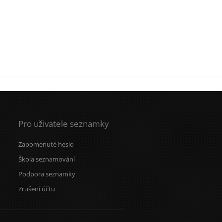
Pro uživatele seznamky
Zapomenuté heslo
Škola seznamování
Podpora seznamky
Zrušení účtu