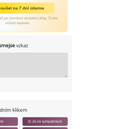
oušet na 7 dní zdarma
až po skončení zkušební doby. Zrušit
můžeš kdykoliv.
smejse
vzkaz
edním klikem
 mi
Jsi mi sympatický/á