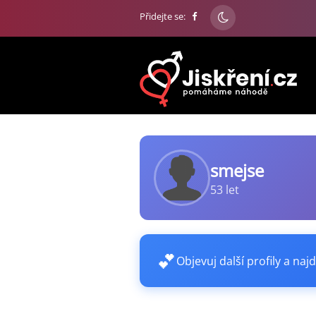
Přidejte se:
smejse
53 let
💕
Objevuj další profily a najd