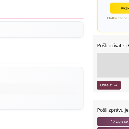
Vyzk
Platba začne 
Pošli uživateli
Odeslat
Pošli zprávu j
Líbíš se