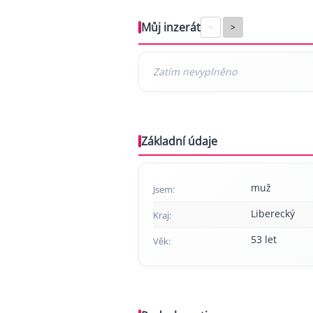
Můj inzerát
<
>
Základní údaje
muž
Jsem:
Liberecký
Kraj:
53 let
Věk: