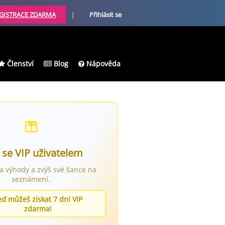
GISTRACE ZDARMA
|
Přihlásit se
Členství
Blog
Nápověda
 se VIP uživatelem
ra výhody a zvýš své šance na
seznámení.
eď můžeš získat 7 dní VIP
zdarma!