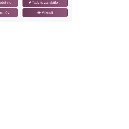
ědět víc
Tady to zajiskřilo ...
úsměv
Mrknutí