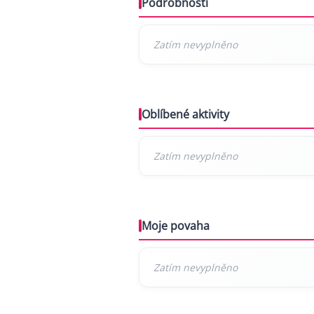
Podrobnosti
Oblíbené aktivity
Moje povaha