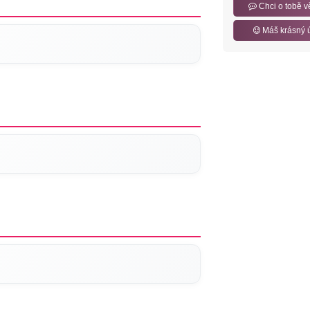
Chci o tobě v
Máš krásný 