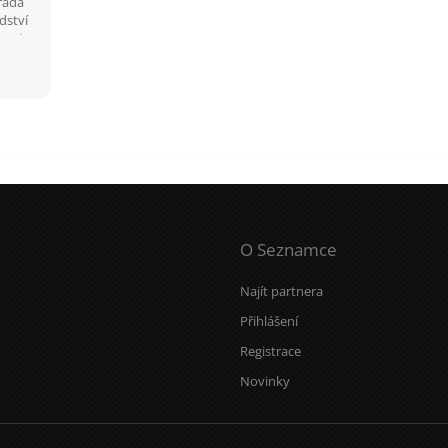
 ráda
dství
ovat v
kolí
O Seznamce
Najít partnera
Přihlášení
Registrace
Novinky