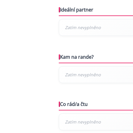
Ideální partner
Kam na rande?
Co rád/a čtu