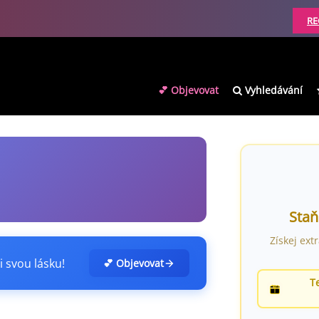
RE
💕 Objevovat
Vyhledávání
Staň
Získej ext
i svou lásku!
💕 Objevovat
T