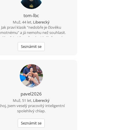
tom-lbc
Muž, 44 let,
Liberecký
Jak praví klasik "nedobře je člověku
amotnému" a já nemohu než souhlasit.
edám fajn Liberečandu, ideálně veselou
lku co ráda vaří/peče, neb já rád jím :-D A
Seznámit se
ď vážně - nehodlám být sponzorem ani
acinou pracovní silou, ale chci být ženě
osem svou společností. Rád bych ideálně
enu se vším všudy, ale jsem vděčen i za
hé" přátelství, samota je zkrátka krutá :-(
pavel2026
Muž, 51 let,
Liberecký
hoj, jsem veselý pracovitý inteligentní
spolehlivý chlap.
Seznámit se