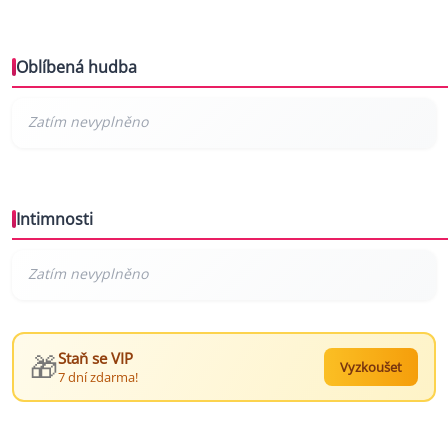
Oblíbená hudba
Intimnosti
🎁
Staň se VIP
Vyzkoušet
7 dní zdarma!