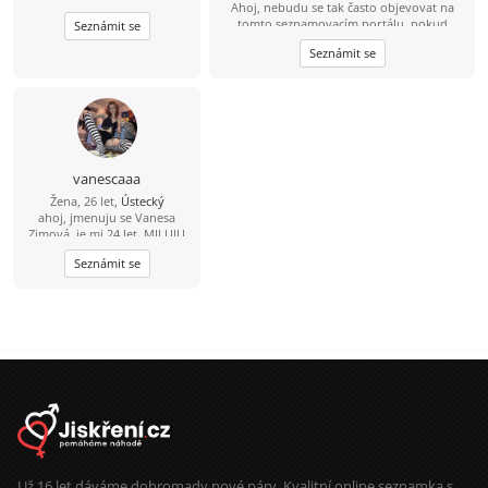
Ahoj, nebudu se tak často objevovat na
tomto seznamovacím portálu, pokud
Seznámit se
hledáte vážný vztah, napište mi
Seznámit se
yeri4kabraynilalask(zavinak)GJmaIIteckacom
vanescaaa
Žena, 26 let,
Ústecký
ahoj, jmenuju se Vanesa
Zimová, je mi 24 let, MILUJU
KONĚ, jsem single a hledám
Seznámit se
lásku, tak napiš ☺
Už 16 let dáváme dohromady nové páry. Kvalitní online seznamka s