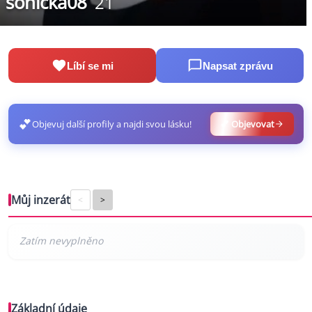
sonicka08
21
Líbí se mi
Napsat zprávu
💕
Objevuj další profily a najdi svou lásku!
💕 Objevovat
Můj inzerát
<
>
Základní údaje