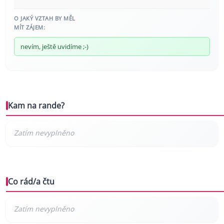
O JAKÝ VZTAH BY MĚL
MÍT ZÁJEM:
nevím, ještě uvidíme ;-)
Kam na rande?
Co rád/a čtu