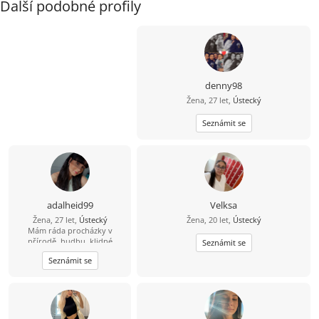
Další podobné profily
denny98
Žena, 27 let,
Ústecký
Seznámit se
adalheid99
Velksa
Žena, 27 let,
Ústecký
Žena, 20 let,
Ústecký
Mám ráda procházky v
přírodě, hudbu, klidné
Seznámit se
večery, ale i spontánní
Seznámit se
nápady. Jsem spíš empatická
a vnímavá, takže ocením
někoho, kdo to má podobně.
Mám ráda pohodu a smích s
někým blízkým. Hledám vztah
založený na důvěře, respektu