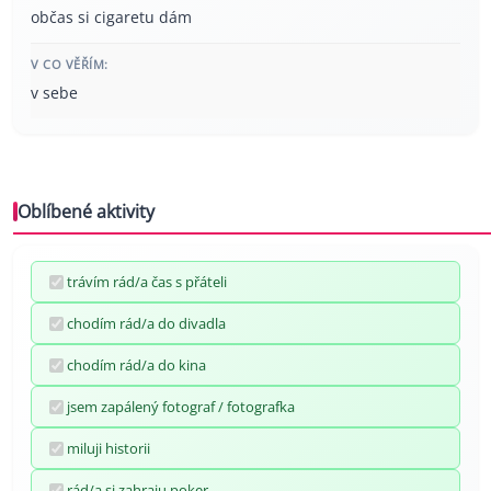
občas si cigaretu dám
V CO VĚŘÍM:
v sebe
Oblíbené aktivity
trávím rád/a čas s přáteli
chodím rád/a do divadla
chodím rád/a do kina
jsem zapálený fotograf / fotografka
miluji historii
rád/a si zahraju poker