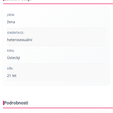
JSEM:
žena
ORIENTACE:
heterosexuální
KRAJ:
Ústecký
VĚK:
21 let
Podrobnosti