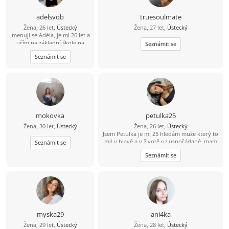
a pohodě. Ocením muže,
který je hodný, upřímný a ví,
adelsvob
truesoulmate
co chce. Nehledám
Žena, 26 let,
Ústecký
Žena, 27 let,
Ústecký
dokonalost, ale někoho, kdo
Jmenuji se Adéla, je mi 26 let a
to myslí vážně.
učím na základní škole na
Seznámit se
prvním stupni. Práce s dětmi
Seznámit se
mě baví a dává mi smysl. Ve
volném čase ráda cestuji,
chodím na turistiku, běhám a
občas si udělám radost
nákupy. Klidně napiš
mokovka
petulka25
Žena, 30 let,
Ústecký
Žena, 26 let,
Ústecký
Jsem Petulka je mi 25 hledám muže který to
má v hlavě a v životě uz uspořádané, mam
Seznámit se
ráda jidlo sport spánek sex , jsem taky
Seznámit se
trochu zlobivá v tom sexu a věci okolo
takze kdybys mel zájem o fotečky nebo
videjka neboj se napsat????????
myska29
ani4ka
Žena, 29 let,
Ústecký
Žena, 28 let,
Ústecký