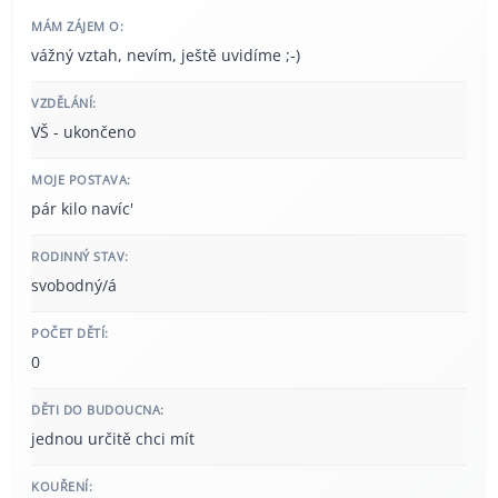
MÁM ZÁJEM O:
vážný vztah, nevím, ještě uvidíme ;-)
VZDĚLÁNÍ:
VŠ - ukončeno
MOJE POSTAVA:
pár kilo navíc'
RODINNÝ STAV:
svobodný/á
POČET DĚTÍ:
0
DĚTI DO BUDOUCNA:
jednou určitě chci mít
KOUŘENÍ: