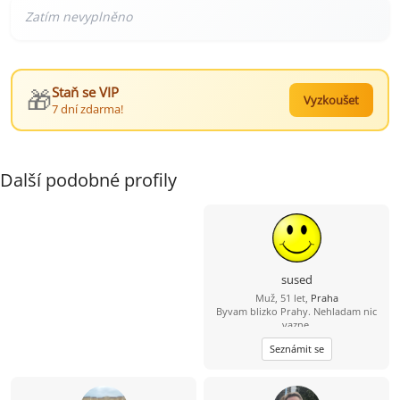
🎁
Staň se VIP
Vyzkoušet
7 dní zdarma!
Další podobné profily
sused
Muž, 51 let,
Praha
Byvam blizko Prahy. Nehladam nic
vazne.
Seznámit se