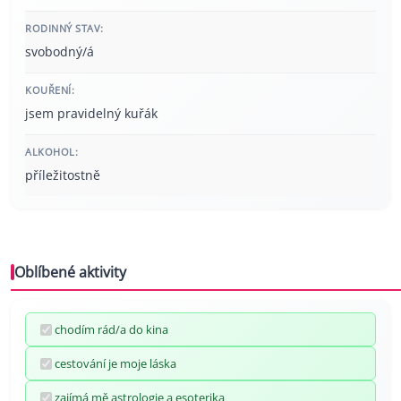
RODINNÝ STAV:
svobodný/á
KOUŘENÍ:
jsem pravidelný kuřák
ALKOHOL:
příležitostně
Oblíbené aktivity
chodím rád/a do kina
cestování je moje láska
zajímá mě astrologie a esoterika