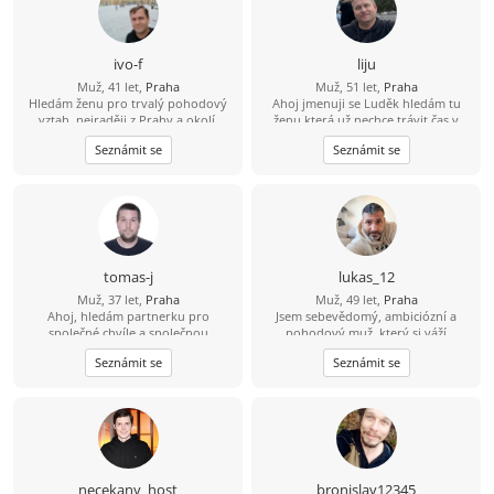
ivo-f
liju
Muž, 41 let,
Praha
Muž, 51 let,
Praha
Hledám ženu pro trvalý pohodový
Ahoj jmenuji se Luděk hledám tu
vztah, nejraději z Prahy a okolí.
ženu která už nechce trávit čas v
samotě život je krátký pojďme si ho
Seznámit se
Seznámit se
pořádně užít :-) .
tomas-j
lukas_12
Muž, 37 let,
Praha
Muž, 49 let,
Praha
Ahoj, hledám partnerku pro
Jsem sebevědomý, ambiciózní a
společné chvíle a společnou
pohodový muž, který si váží
budoucnost. Rád bych se s někým
upřímnosti, věrnosti a respektu. Rád
Seznámit se
Seznámit se
seznámil. Věřím, že skutečné
se učím nové věci, udržuji se aktivní
partnerství mezi 2 lidmi existuje. S
a trávím čas s dobrými lidmi. Na
pozdravem, Tomáš
život se dívám pozitivně a snažím se
využít každou příležitost naplno.
Koho hledám Hledám někoho
upřímného, milého a
důvěryhodného. Někoho, kdo si váží
otevřené komunikace, sdílí podobné
necekany_host
bronislav12345