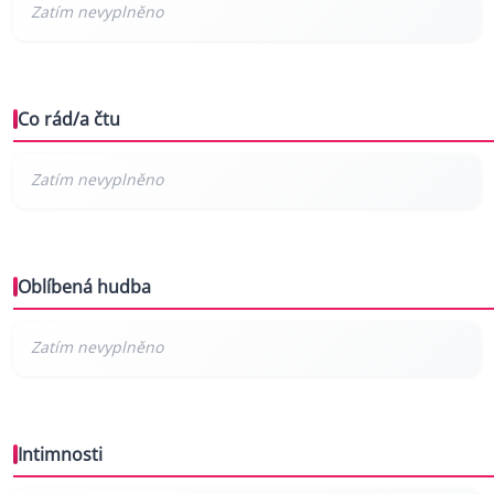
Co rád/a čtu
Oblíbená hudba
Intimnosti