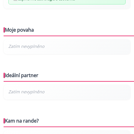
Moje povaha
Ideální partner
Kam na rande?