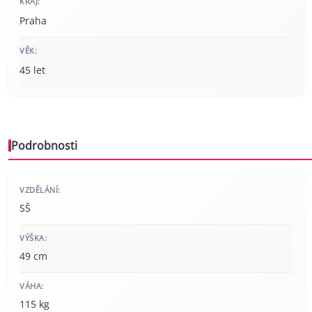
KRAJ:
Praha
VĚK:
45 let
Podrobnosti
VZDĚLÁNÍ:
SŠ
VÝŠKA:
49 cm
VÁHA:
115 kg