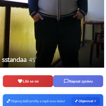
sstandaa
45
Líbí se mi
Napsat zprávu
💕
Objevuj další profily a najdi svou lásku!
💕 Objevovat