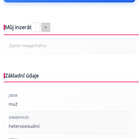
Můj inzerát
<
>
Základní údaje
JSEM:
muž
ORIENTACE:
heterosexuální