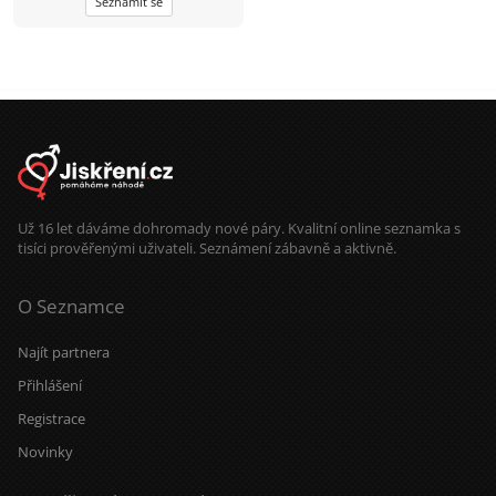
Seznámit se
Už 16 let dáváme dohromady nové páry. Kvalitní online seznamka s
tisíci prověřenými uživateli. Seznámení zábavně a aktivně.
O Seznamce
Najít partnera
Přihlášení
Registrace
Novinky