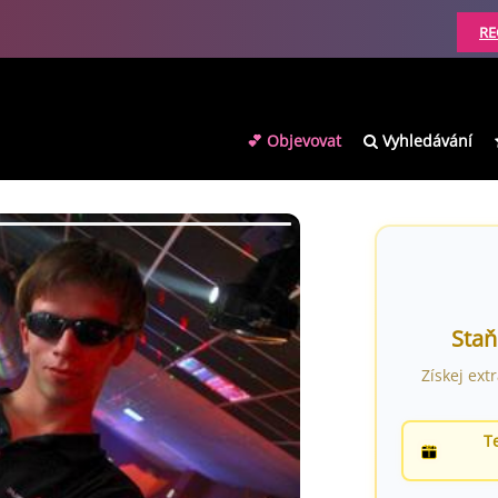
RE
💕 Objevovat
Vyhledávání
Staň
Získej ext
T