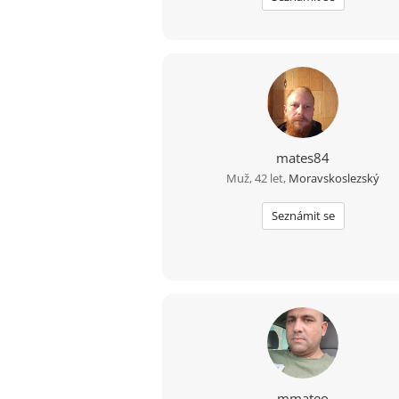
mates84
Muž, 42 let,
Moravskoslezský
Seznámit se
mmateo