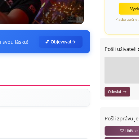
Vyzk
Platba začne 
i svou lásku!
💕 Objevovat
Pošli uživateli
Odeslat
Pošli zprávu j
Líbíš se