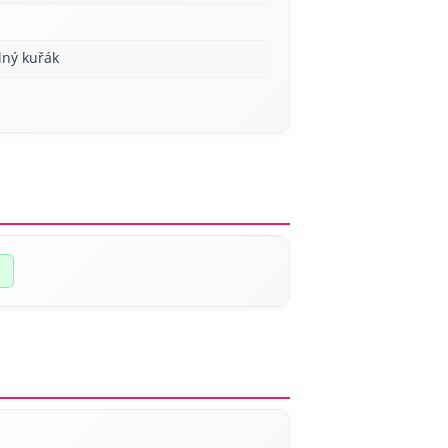
lný kuřák