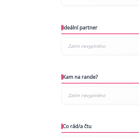
Ideální partner
Kam na rande?
Co rád/a čtu