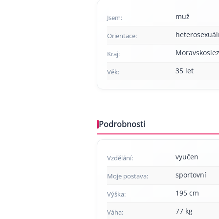
muž
Jsem:
heterosexuál
Orientace:
Moravskoslez
Kraj:
35 let
Věk:
Podrobnosti
vyučen
Vzdělání:
sportovní
Moje postava:
195 cm
Výška:
77 kg
Váha: