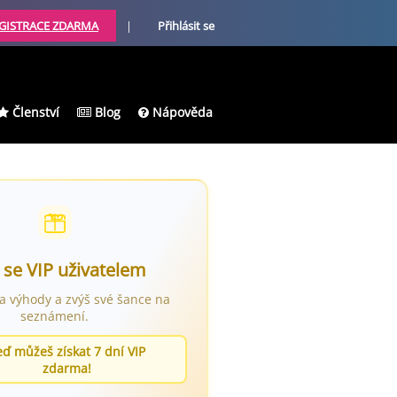
GISTRACE ZDARMA
|
Přihlásit se
Členství
Blog
Nápověda
 se VIP uživatelem
ra výhody a zvýš své šance na
seznámení.
eď můžeš získat 7 dní VIP
zdarma!