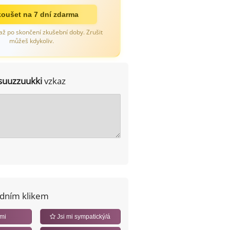
oušet na 7 dní zdarma
až po skončení zkušební doby. Zrušit
můžeš kdykoliv.
suuzzuukki
vzkaz
edním klikem
 mi
Jsi mi sympatický/á