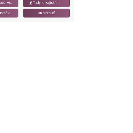
ědět víc
Tady to zajiskřilo ...
úsměv
Mrknutí