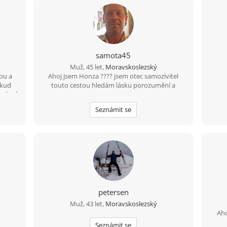
samota45
Muž, 45 let,
Moravskoslezský
lou a
Ahoj jsem Honza ???? jsem otec samozivitel
okud
touto cestou hledám lásku porozumění a
 pokud
upsymnost.
Seznámit se
petersen
Muž, 43 let,
Moravskoslezský
Aho
Seznámit se