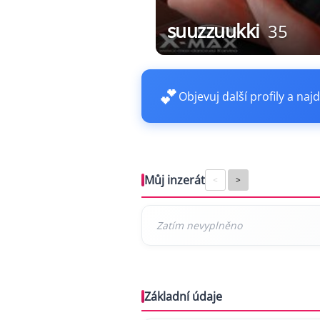
suuzzuukki
35
💕
Objevuj další profily a najd
Můj inzerát
<
>
Základní údaje