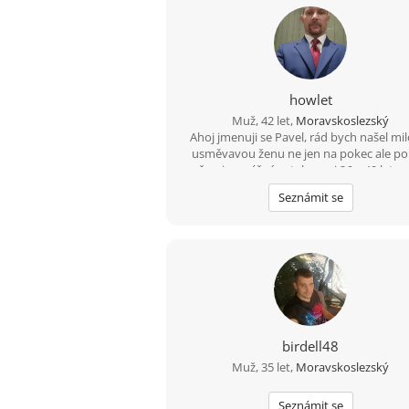
howlet
Muž, 42 let,
Moravskoslezský
Ahoj jmenuji se Pavel, rád bych našel mi
usměvavou ženu ne jen na pokec ale p
možno i na vážný vztah mezi 26 a 49 lety,
budeš chtít ozvi se, budu moc rád
Seznámit se
birdell48
Muž, 35 let,
Moravskoslezský
Seznámit se