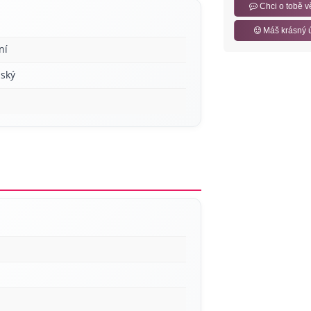
Chci o tobě v
Máš krásný 
ní
ský