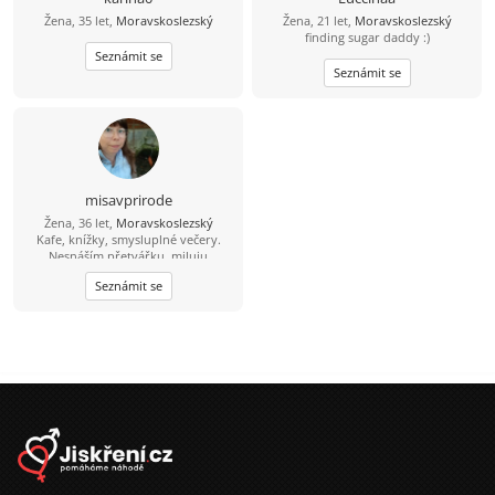
Žena, 35 let,
Moravskoslezský
Žena, 21 let,
Moravskoslezský
finding sugar daddy :)
Seznámit se
Seznámit se
misavprirode
Žena, 36 let,
Moravskoslezský
Kafe, knížky, smysluplné večery.
Nesnáším přetvářku, miluju
upřímnost. Chci vztah, kde se dva
Seznámit se
lidi podrží. Buď můj přístav, já budu
tvůj. ⚓