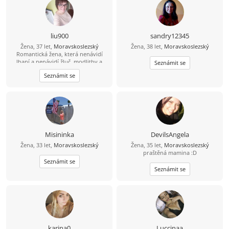
liu900
sandry12345
Žena, 37 let,
Moravskoslezský
Žena, 38 let,
Moravskoslezský
Romantická žena, která nenávidí
lhaní a nenávidí žluč, modlitby a
Seznámit se
strach z Boha, tichá a láskyplná,
Seznámit se
hledá stabilitu a šťastný život.
Misininka
DevilsAngela
Žena, 33 let,
Moravskoslezský
Žena, 35 let,
Moravskoslezský
praštěná mamina :D
Seznámit se
Seznámit se
karina0
Luccinaa