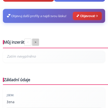
💕
Objevuj další profily a najdi svou lásku!
💕 Objevovat
Můj inzerát
<
>
Základní údaje
JSEM:
žena