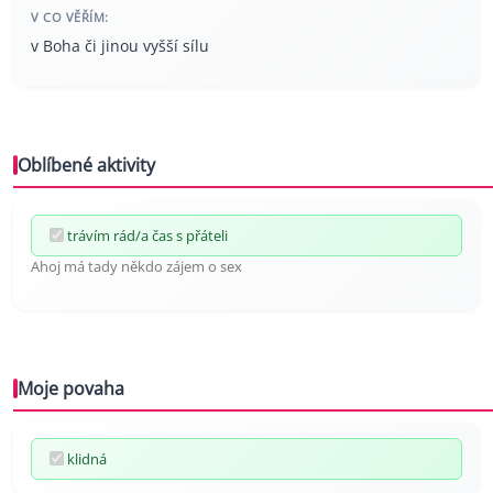
V CO VĚŘÍM:
v Boha či jinou vyšší sílu
Oblíbené aktivity
trávím rád/a čas s přáteli
Ahoj má tady někdo zájem o sex
Moje povaha
klidná