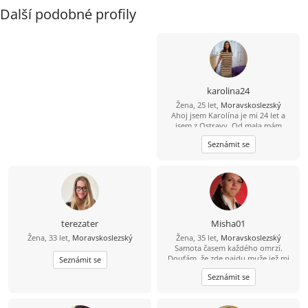
Další podobné profily
karolina24
Žena, 25 let,
Moravskoslezský
Ahoj jsem Karolína je mi 24 let a
jsem z Ostravy. Od mala mám
dětskou obrnu proto si hledám
Seznámit se
touto cestou partnera na vztah do
35 let abstinenta, bezdětného sama
děti nemám ani neplánuji. Hledám
někoho kdo mě bude mít rád
takovou jaká jsem.
terezater
Misha01
Žena, 33 let,
Moravskoslezský
Žena, 35 let,
Moravskoslezský
Samota časem každého omrzí.
Doufám, že zde najdu muže jež mi
Seznámit se
pomuže tu samotu odehnat.
Seznámit se