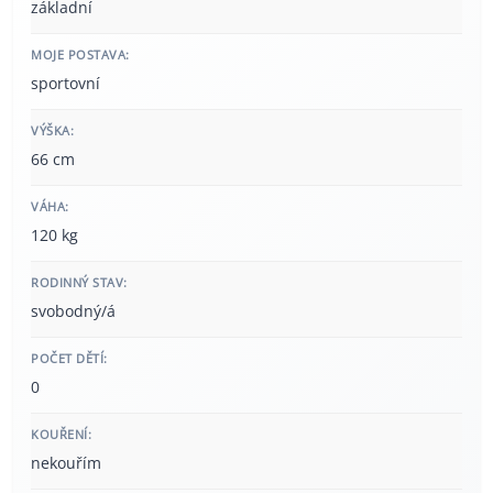
základní
MOJE POSTAVA:
sportovní
VÝŠKA:
66 cm
VÁHA:
120 kg
RODINNÝ STAV:
svobodný/á
POČET DĚTÍ:
0
KOUŘENÍ:
nekouřím