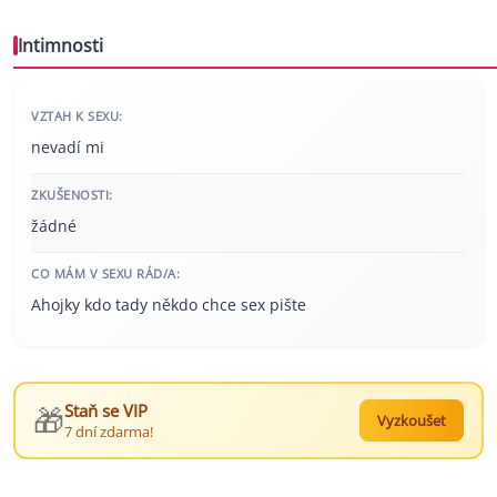
Intimnosti
VZTAH K SEXU:
nevadí mi
ZKUŠENOSTI:
žádné
CO MÁM V SEXU RÁD/A:
Ahojky kdo tady někdo chce sex pište
🎁
Staň se VIP
Vyzkoušet
7 dní zdarma!