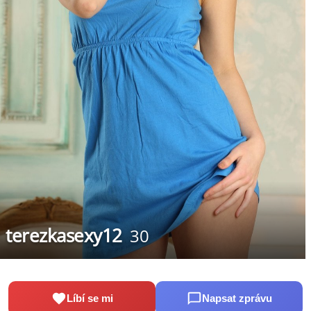
terezkasexy12
30
Líbí se mi
Napsat zprávu