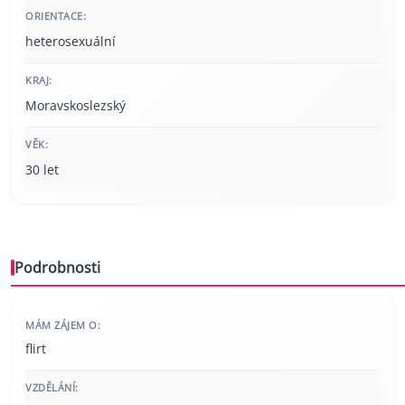
ORIENTACE:
heterosexuální
KRAJ:
Moravskoslezský
VĚK:
30 let
Podrobnosti
MÁM ZÁJEM O:
flirt
VZDĚLÁNÍ: