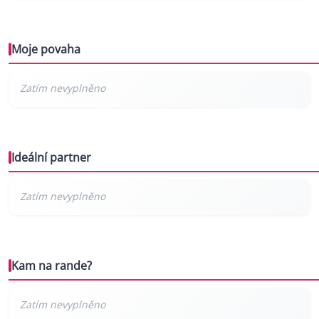
Moje povaha
Ideální partner
Kam na rande?