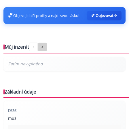
💕
Objevuj další profily a najdi svou lásku!
💕 Objevovat
Můj inzerát
<
>
Základní údaje
JSEM:
muž