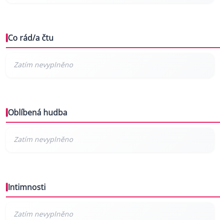
Co rád/a čtu
Oblíbená hudba
Intimnosti