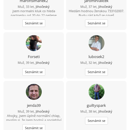
martinsimanek2
jaromirvalicek
Muž, 33 let,
Jihočeský
Muž, 37 let,
Jihočeský
jsem normalni kluk co hleda
Hledám hodnou ženskou 733102007.
partnerku od 20 do 22 nejlepe
Budu rád když se ozveš
Seznámit se
Seznámit se
Forseti
lubosek2
Muž, 39 let,
Jihočeský
Muž, 32 let,
Jihočeský
Seznámit se
Seznámit se
jenda39
guiltyspark
Muž, 39 let,
Jihočeský
Muž, 38 let,
Jihočeský
Ahojky, jsem úplně normální chlap,
myslím si, že jsem hodný a spolehliví
Seznámit se
a že nezkazím žádnou srandu.
Seznámit se
Hledám k sobě partnerku na