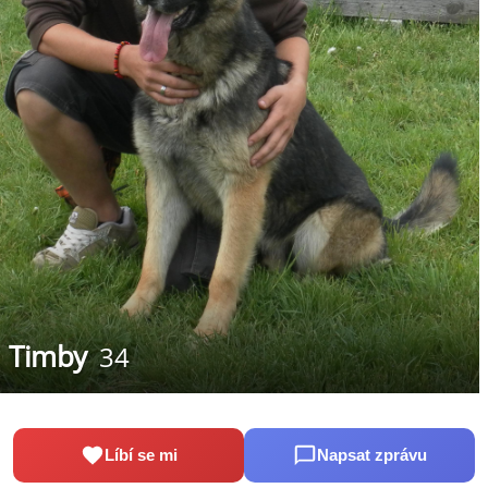
Timby
34
Líbí se mi
Napsat zprávu