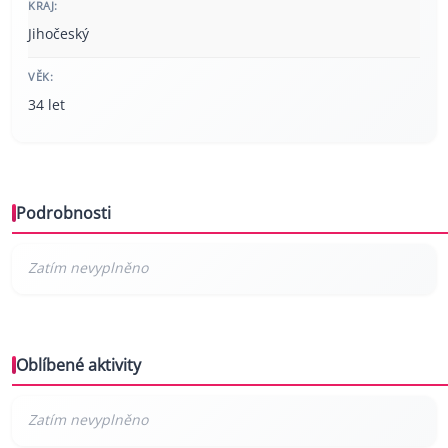
KRAJ:
Jihočeský
VĚK:
34 let
Podrobnosti
Oblíbené aktivity