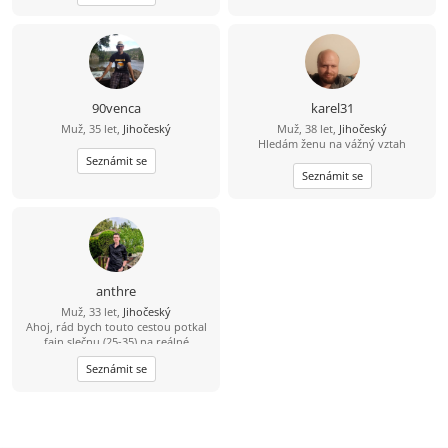
společnou a pohodovou cestu
životem. Malé dítě není
překážkou????
90venca
karel31
Muž, 35 let,
Jihočeský
Muž, 38 let,
Jihočeský
Hledám ženu na vážný vztah
Seznámit se
Seznámit se
anthre
Muž, 33 let,
Jihočeský
Ahoj, rád bych touto cestou potkal
fajn slečnu (25-35) na reálné
seznámení. Že se sice jmenuji Dědek,
Seznámit se
ale ve svých 33 letech mám do
starého železa ještě daleko. ????
Bydlím a funguju v oblasti Třeboň –
Trhové Sviny – České Budějovice.
Jsem v tomhle realista a hledám
parťačku z okolí, abychom k sobě