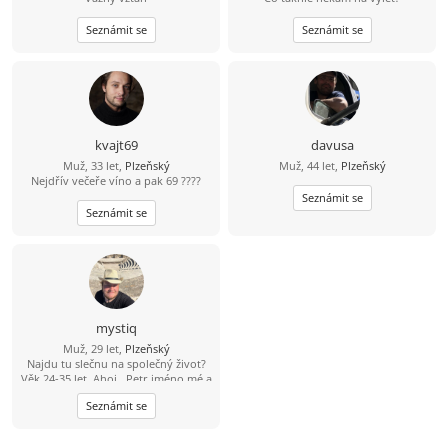
Seznámit se
Seznámit se
kvajt69
davusa
Muž, 33 let,
Plzeňský
Muž, 44 let,
Plzeňský
Nejdřív večeře víno a pak 69 ????
Seznámit se
Seznámit se
mystiq
Muž, 29 let,
Plzeňský
Najdu tu slečnu na společný život?
Věk 24-35 let. Ahoj.. Petr jméno mé a
na tomto světě jsem už 29 let. Mám
Seznámit se
silnější postavu, rád cestuji,
převážně po Řeckých ostrovech,
taktéž nepohrdnu procházkou v