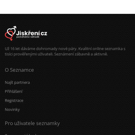
přírodě. Bydlím v Plzni. Jsem věrný,
upřímný a někdy až moc hodný
Nikdy jsem seznamku nezkoušel, tak
nevím, co od toho očekávat, ale
třeba tady najdu nějakou slečnu.
Budu se těšit na tvojí zprávu.
Už 16 let dáváme dohromady nové páry. Kvalitní online seznamka s
tisíci prověřenými uživateli. Seznámení zábavně a aktivně.
O Seznamce
Najít partnera
Přihlášení
Registrace
Novinky
Pro uživatele seznamky