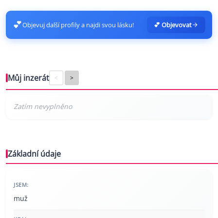
💕
Objevuj další profily a najdi svou lásku!
💕 Objevovat
Můj inzerát
<
>
Základní údaje
JSEM:
muž