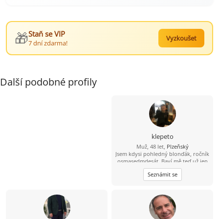
🎁
Staň se VIP
Vyzkoušet
7 dní zdarma!
Další podobné profily
klepeto
Muž, 48 let,
Plzeňský
Jsem kdysi pohledný blonďák, ročník
osmasedmdesát. Baví mě teď už jen
sledovat fotbal, hokej, atd. Kolo, lyže
Seznámit se
a nějaký ten pohyb ve vodě ještě
zvládnu a možná i běh (pár metrů;-)
A co hledám? Zajímavý ženský objekt