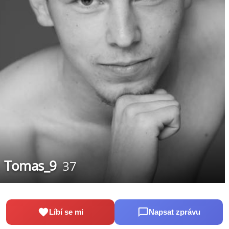
Tomas_9
37
Líbí se mi
Napsat zprávu