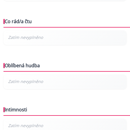
Co rád/a čtu
Oblíbená hudba
Intimnosti