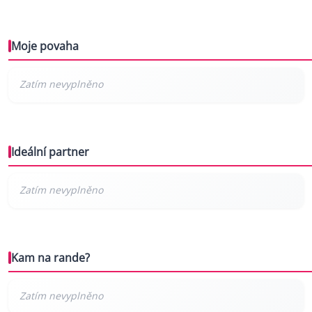
Moje povaha
Ideální partner
Kam na rande?