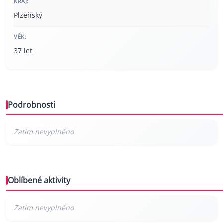
KRAJ:
Plzeňský
VĚK:
37 let
Podrobnosti
Oblíbené aktivity