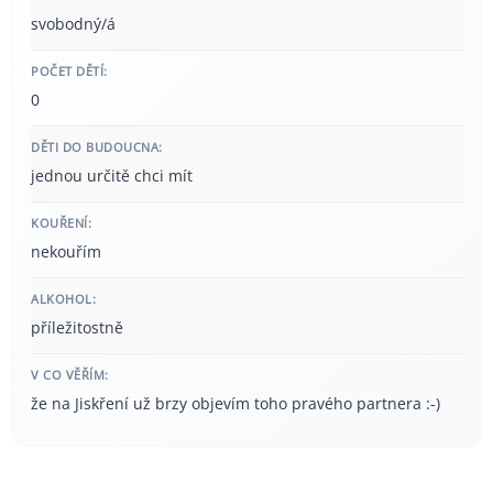
svobodný/á
POČET DĚTÍ:
0
DĚTI DO BUDOUCNA:
jednou určitě chci mít
KOUŘENÍ:
nekouřím
ALKOHOL:
příležitostně
V CO VĚŘÍM:
že na Jiskření už brzy objevím toho pravého partnera :-)