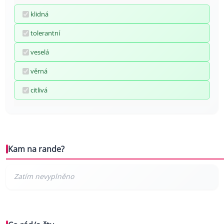
klidná
tolerantní
veselá
věrná
citlivá
Kam na rande?