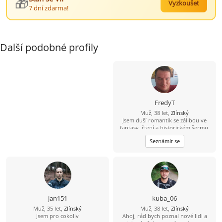
🎁
Vyzkoušet
7 dní zdarma!
Další podobné profily
FredyT
Muž, 38 let,
Zlínský
Jsem duší romantik se zálibou ve
fantasy, čtení a historickém šermu.
Rád si zajdu do kina a na různé akce.
Seznámit se
Nekuřák a pijící jen příležitostně,
nebo lépe nikdy.
jan151
kuba_06
Muž, 35 let,
Zlínský
Muž, 38 let,
Zlínský
Jsem pro cokoliv
Ahoj, rád bych poznal nové lidi a