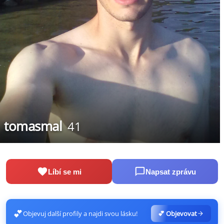
tomasmal
41
Líbí se mi
Napsat zprávu
💕
Objevuj další profily a najdi svou lásku!
💕 Objevovat