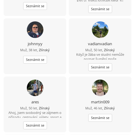
kdo ví, třeba poznám tebe, tu
pravou...
Seznámit se
Seznámit se
johnnyy
vadianvadian
Muž, 38 let,
Zlínský
Muž, 50 let,
Zlínský
Když je žába ve studni nemůže
poznat šumění moře
Seznámit se
Seznámit se
ares
martin009
Muž, 50 let,
Zlínský
Muž, 46 let,
Zlínský
Ahoj, jsem svobodný se zájmem o
přírodu, cestování, výlety, sport a
Seznámit se
rád bych poznal fajn holku do
Seznámit se
pohody i nepohody...