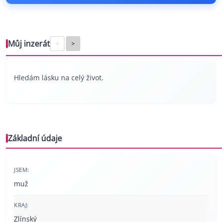
Můj inzerát
<
>
Hledám lásku na celý život.
Základní údaje
JSEM:
muž
KRAJ:
Zlínský