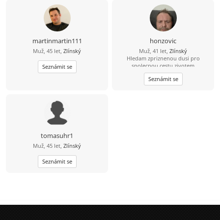
martinmartin111
honzovic
Muž, 45 let,
Zlínský
Muž, 41 let,
Zlínský
Hledam zpriznenou dusi pro
spolecnou cestu zivotem
Seznámit se
Seznámit se
tomasuhr1
Muž, 45 let,
Zlínský
Seznámit se