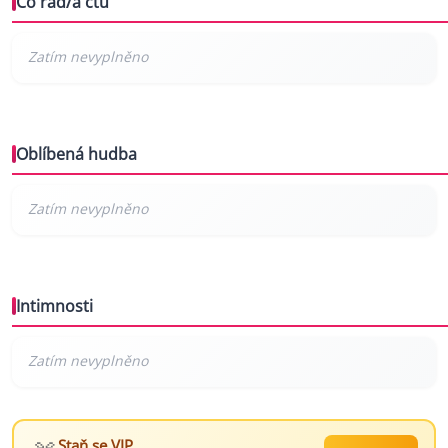
Co rád/a čtu
Oblíbená hudba
Intimnosti
Staň se VIP