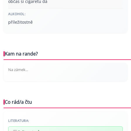
občas si cigaretu dá
ALKOHOL:
příležitostně
Kam na rande?
Na zámek...
Co rád/a čtu
LITERATURA: