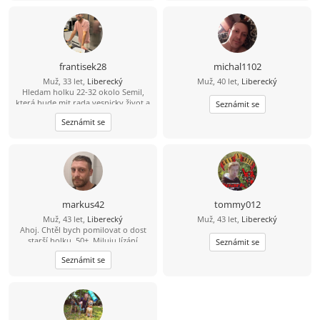
frantisek28
michal1102
Muž, 33 let,
Liberecký
Muž, 40 let,
Liberecký
Hledam holku 22-32 okolo Semil,
která bude mit rada vesnicky život a
Seznámit se
zaroven mezinarodni (jazyky, atd)
Seznámit se
upřijmná, loajalni a bezdětna ktery
bude chtit časem založit rodinu.
Mam rad sporty, prochazky, hory,
moře a pomerne vsechno co život
nabizí.
markus42
tommy012
Muž, 43 let,
Liberecký
Muž, 43 let,
Liberecký
Ahoj. Chtěl bych pomilovat o dost
starší holku, 50+. Miluju lízání
Seznámit se
kundičky. Pokud mas zájem piš.
Seznámit se