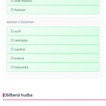
Svět motorů
Autocar
NOVINY A ČASOPISY:
sci-fi
cestopisy
naučná
krásná
historická
Oblíbená hudba