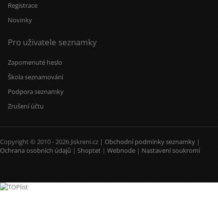
Registrace
Novinky
Pro uživatele seznamky
Zapomenuté heslo
Škola seznamování
Podpora seznamky
Zrušení účtu
Copyright © 2010 - 2026 Jiskreni.cz |
Obchodní podmínky seznamky
|
Ochrana osobních údajů
|
Shoptet
|
Webnode
|
Nastavení soukromí