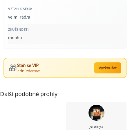
VZTAH K SEXU:
velmi rád/a
ZKUŠENOSTI:
mnoho
🎁
Staň se VIP
Vyzkoušet
7 dní zdarma!
Další podobné profily
jeremya