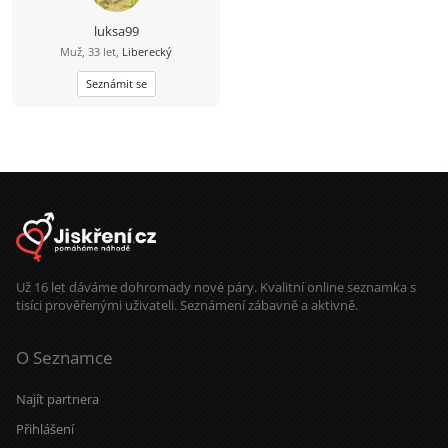
luksa99
Muž, 33 let,
Liberecký
Seznámit se
Už 16 let dáváme dohromady nové páry. Kvalitní online seznamka s
tisíci prověřenými uživateli. Seznámení zábavně a aktivně.
O Seznamce
Najít partnera
Přihlášení