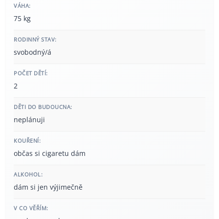
VÁHA:
75 kg
RODINNÝ STAV:
svobodný/á
POČET DĚTÍ:
2
DĚTI DO BUDOUCNA:
neplánuji
KOUŘENÍ:
občas si cigaretu dám
ALKOHOL:
dám si jen výjimečně
V CO VĚŘÍM: