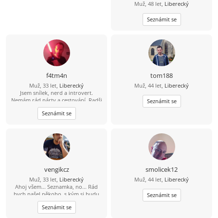
Muž, 48 let,
Liberecký
Seznámit se
f4tm4n
tom188
Muž, 33 let,
Liberecký
Muž, 44 let,
Liberecký
Jsem snílek, nerd a introvert.
Nemám rád párty a cestování. Radši
Seznámit se
si čtu nebo se projdu a rád
Seznámit se
modelařím. Jsem romantik a doufám
že mi osud nějak přihraje do cesty
stejně naladěnou duši která chce
klid a pomalý život. Hledám něco do
čeho rád naliju zbylé roky života, ne
jednodenní romanci. Když mi řekneš
že dáváš na čaj a pak si pustíme dvě
věže máš vyhráno :D
vengikcz
smolicek12
Muž, 33 let,
Liberecký
Muž, 44 let,
Liberecký
Ahoj všem... Seznamka, no... Rád
bych našel někoho, s kým si budu
Seznámit se
rozumět a hlavně bych byl rád,
Seznámit se
kdyby v tom byla i důvěra, tu mám
teĎ podkopanou asi nejvíce... :)