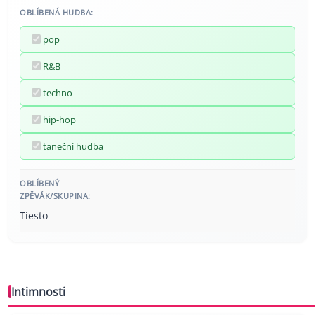
OBLÍBENÁ HUDBA:
pop
R&B
techno
hip-hop
taneční hudba
OBLÍBENÝ
ZPĚVÁK/SKUPINA:
Tiesto
Intimnosti