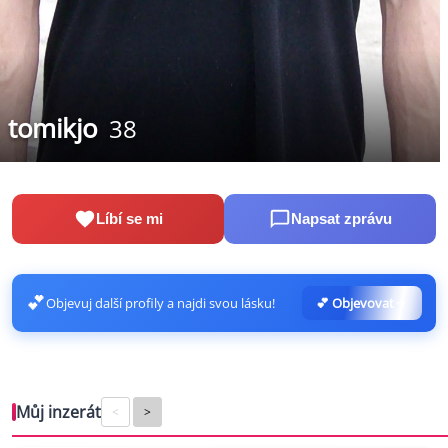
tomikjo
38
Líbí se mi
Napsat zprávu
💕
Objevuj další profily a najdi svou lásku!
💕 Objevovat
Můj inzerát
<
>