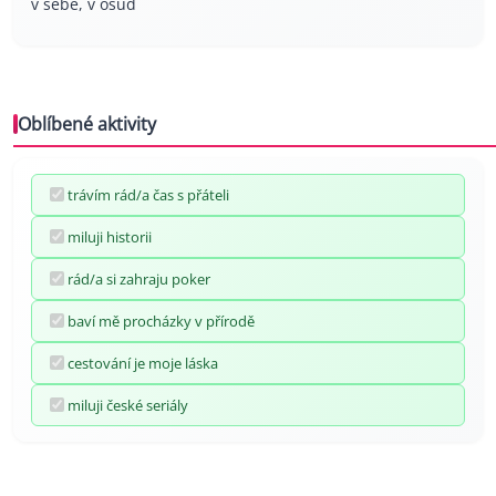
v sebe, v osud
Oblíbené aktivity
trávím rád/a čas s přáteli
miluji historii
rád/a si zahraju poker
baví mě procházky v přírodě
cestování je moje láska
miluji české seriály