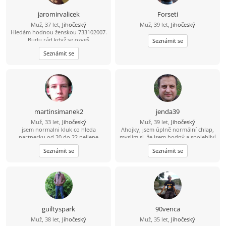
jaromirvalicek
Forseti
Muž, 37 let,
Jihočeský
Muž, 39 let,
Jihočeský
Hledám hodnou ženskou 733102007.
Budu rád když se ozveš
Seznámit se
Seznámit se
martinsimanek2
jenda39
Muž, 33 let,
Jihočeský
Muž, 39 let,
Jihočeský
jsem normalni kluk co hleda
Ahojky, jsem úplně normální chlap,
partnerku od 20 do 22 nejlepe
myslím si, že jsem hodný a spolehliví
a že nezkazím žádnou srandu.
Seznámit se
Seznámit se
Hledám k sobě partnerku na
společnou a pohodovou cestu
životem. Malé dítě není
překážkou????
guiltyspark
90venca
Muž, 38 let,
Jihočeský
Muž, 35 let,
Jihočeský