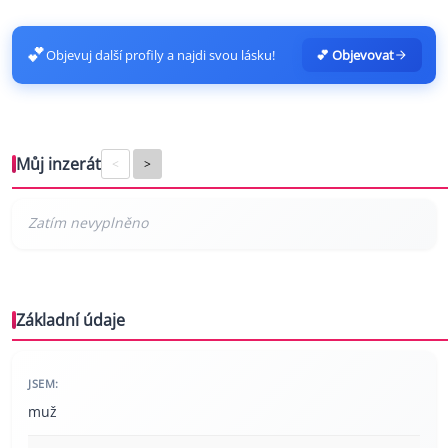
💕
Objevuj další profily a najdi svou lásku!
💕 Objevovat
Můj inzerát
<
>
Základní údaje
JSEM:
muž