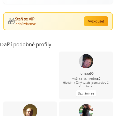
🎁
Staň se VIP
Vyzkoušet
7 dní zdarma!
Další podobné profily
honzaa95
Muž, 51 let,
Jihočeský
Hledám vážný vztah, jsem z okr. Č.
Krumlova,.
Seznámit se