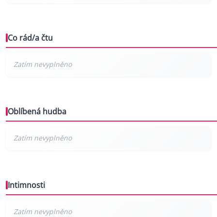
Co rád/a čtu
Oblíbená hudba
Intimnosti