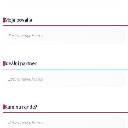
Moje povaha
Ideální partner
Kam na rande?