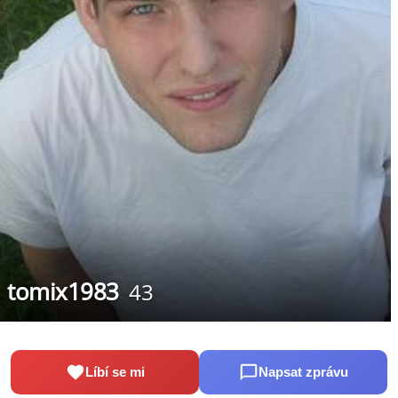
tomix1983
43
Líbí se mi
Napsat zprávu