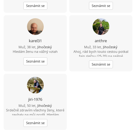
Seznámit se
Seznámit se
karel31
anthre
Muž, 38 let,
Jihočeský
Muž, 33 let,
Jihočeský
Hledám ženu na vážný vztah
Ahoj, rád bych touto cestou potkal
fajn slečnu (25-35) na reálné
seznámení. Že se sice jmenuji Dědek,
Seznámit se
Seznámit se
ale ve svých 33 letech mám do
starého železa ještě daleko. ????
Bydlím a funguju v oblasti Třeboň –
Trhové Sviny – České Budějovice.
Jsem v tomhle realista a hledám
parťačku z okolí, abychom k sobě
neměli dál, než na jedno rozumné
dojetí autem. Jsem spolehlivý chlap,
jiri-1976
co nezkazí žádnou srandu a raději
Muž, 50 let,
Jihočeský
než davy vyhledává klidnější místa.
Srdečně zdravím všechny ženy, které
Když je čas a počasí, sbalím batoh a
zavítaly na můj profil. Hledám
jdu na lehčí výlet do přírody, kde si
pohodovou ženu, která pečuje o své
čistím hlavu a natáčím zajímavá
Seznámit se
tělo i duši, žije vědomě a aktivně.
místa. Dokonalost nehledám. Spíš
Jsem člověk, který ví, že hledá jednu
přirozenou pohodu – někoho, s kým
z tisíce - tu, se kterou si budeme
se dokážu společně zasmát,