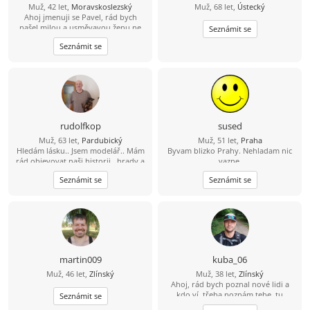
Muž, 42 let,
Moravskoslezský
Muž, 68 let,
Ústecký
Ahoj jmenuji se Pavel, rád bych
našel milou a usměvavou ženu ne
Seznámit se
jen na pokec ale pokud možno i na
Seznámit se
vážný vztah mezi 26 a 49 lety, pokud
budeš chtít ozvi se, budu moc rád
rudolfkop
sused
Muž, 63 let,
Pardubický
Muž, 51 let,
Praha
Hledám lásku.. Jsem modelář.. Mám
Byvam blizko Prahy. Nehladam nic
rád objevovat naši historii.. hrady a
vazne.
zámky.. Pro jednodušší komunikaci
Seznámit se
Seznámit se
737 580 628
martin009
kuba_06
Muž, 46 let,
Zlínský
Muž, 38 let,
Zlínský
Ahoj, rád bych poznal nové lidi a
kdo ví, třeba poznám tebe, tu
Seznámit se
pravou...