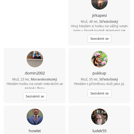
jirkapesi
Muž, 48 let,
Středočeský
Ahoj hledám si holku na vážný vztah
jsem v životě hodně zklamaný tak
doufám že si zde holku najdu.
Seznámit se
Pokud se budu líbit nějaké holce tak
tady je moje číslo 704 124183 můžete
mi rovnou zavolat.
domin2002
pukkup
Muž, 23 let,
Moravskoslezský
Muž, 55 let,
Středočeský
Hledám holku na vztah nebráním se
Hledám s přízněnou duši jako já.
klidně i flirtu
Seznámit se
Seznámit se
howlet
ludek55