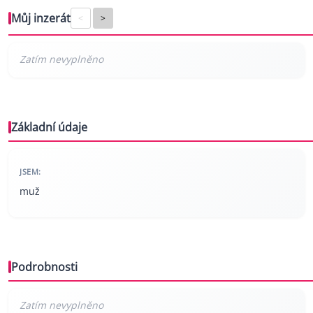
Můj inzerát
<
>
Základní údaje
JSEM:
muž
Podrobnosti