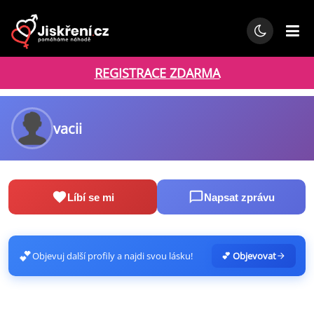
REGISTRACE ZDARMA
vacii
Líbí se mi
Napsat zprávu
💕
Objevuj další profily a najdi svou lásku!
💕 Objevovat