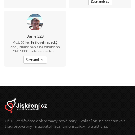
Seznámit se
Daniel323
Muž, 33 let,
Královéhradecký
Ahoj, klidně napiš na WhatsApp
739125531 tady moc nejsem.
Seznámit se
Už 16 let dáváme dohromady nové páry. Kvalitní online seznamka s
tisíci prověřenými uživateli. Seznámení zábavně a aktivně.