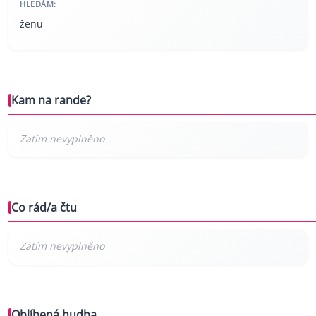
HLEDÁM:
ženu
Kam na rande?
Co rád/a čtu
Oblíbená hudba