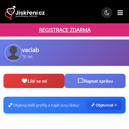
REGISTRACE ZDARMA
vaclab
70 let
Líbí se mi
Napsat zprávu
💕
Objevuj další profily a najdi svou lásku!
💕 Objevovat