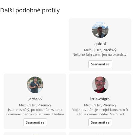
Další podobné profily
quidof
Muž, 66 let,
Plzeňský
Nekoho fajn zatim jen na pratelstvi
Seznámit se
Jarda65
littlewbig69
Muž, 61 let,
Plzeňský
Muž, 69 let,
Plzeňský
Jsem nesmělý, po dlouhém vztahu
Moje povolání je strojní konstruktér
zklamaný, nedokáži být sám. Hledám
a to je i moje hobby. Mám rád
někoho do týmu na život.
přesnost a umím si poradit snad se
Seznámit se
Seznámit se
vším co je doma nutné opravit či
udělat. Rád vařím a peču. Jsem
gentleman ze staré školy a mám k