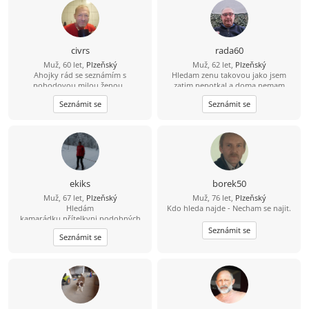
ženám úctu! SEX je moje droga a
inspirace pro mojí tvůrčí práci! V
našem věku nějaký ten rok ± nehraje
žádnou roli. Moje krédo je jak zpívá
Karel Gott: "Být stále mlád!" Život se
civrs
rada60
musí užívat a nejen přežívat!
Muž, 60 let,
Plzeňský
Muž, 62 let,
Plzeňský
Ahojky rád se seznámím s
Hledam zenu takovou jako jsem
pohodovou milou ženou,,
zatim nepotkal a doma nemam
Seznámit se
Seznámit se
ekiks
borek50
Muž, 67 let,
Plzeňský
Muž, 76 let,
Plzeňský
Hledám
Kdo hleda najde - Necham se najit.
kamarádku,přítelkyni,podobných
zájmů a životního stylu.
Seznámit se
Seznámit se