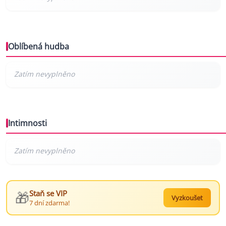
Oblíbená hudba
Intimnosti
🎁
Staň se VIP
Vyzkoušet
7 dní zdarma!