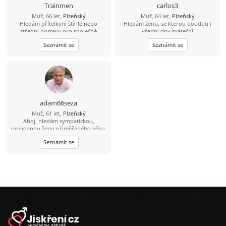
Trainmen
carlos3
Muž, 66 let,
Plzeňský
Muž, 64 let,
Plzeňský
Hledám přítelkyni štíhlé nebo
Hledám ženu, se kterou boudou i
střední postavy pro společně
všední dny sváteční
trávené chvíle. Veselou, vtipnou a
Seznámit se
Seznámit se
aktivní. Tu, co chce ještě něco zažít.
:o)))
adam66seza
Muž, 61 let,
Plzeňský
Ahoj, hledám sympatickou,
nezadanou ženu přiměřeného věku.
Seznámit se