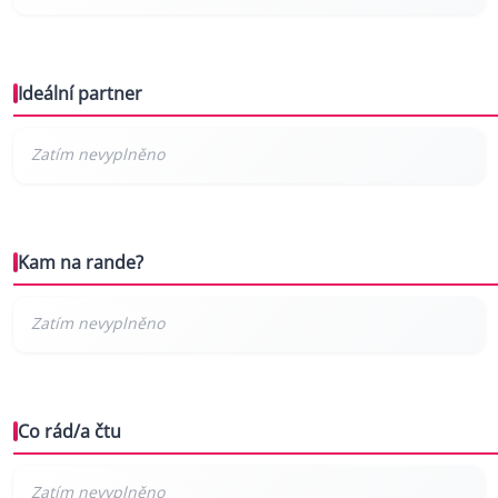
Ideální partner
Kam na rande?
Co rád/a čtu