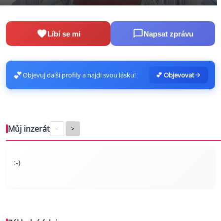
Líbí se mi
Napsat zprávu
💕
Objevuj další profily a najdi svou lásku!
💕 Objevovat
Můj inzerát
<
>
:-)