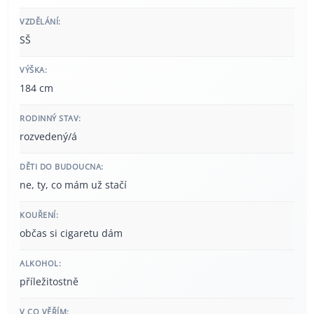
VZDĚLÁNÍ:
SŠ
VÝŠKA:
184 cm
RODINNÝ STAV:
rozvedený/á
DĚTI DO BUDOUCNA:
ne, ty, co mám už stačí
KOUŘENÍ:
občas si cigaretu dám
ALKOHOL:
příležitostně
V CO VĚŘÍM: