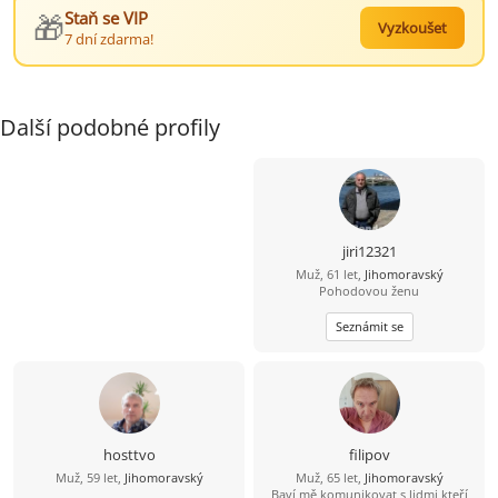
🎁
Staň se VIP
Vyzkoušet
7 dní zdarma!
Další podobné profily
jiri12321
Muž, 61 let,
Jihomoravský
Pohodovou ženu
Seznámit se
hosttvo
filipov
Muž, 59 let,
Jihomoravský
Muž, 65 let,
Jihomoravský
Baví mě komunikovat s lidmi kteří