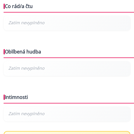
Co rád/a čtu
Oblíbená hudba
Intimnosti