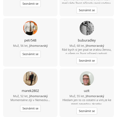
mají rády život přírodu svoji rodinu.
Seznámit se
Mám rád činnost která potěší
Seznámit se
pomůže....
petr548
buburadley
Muž, 56 let,
Jihomoravský
Muž, 68 let,
Jihomoravský
Rád bych si jen psal se zralou ženou,
o všem co život přinesl radosti,
Seznámit se
zklamání - i o sexu a zkušenostech s
Seznámit se
partnery, Touhách a tajných
nesplněných přáních - zatím však jen
přítele na písmencích.
marek2802
uzit
Muž, 52 let,
Jihomoravský
Muž, 55 let,
Jihomoravský
Momentalne ziji v Nemecku...
Hledam jen to co ostatni a vim,ze ke
stesti nevedou zkratky.
Seznámit se
Seznámit se