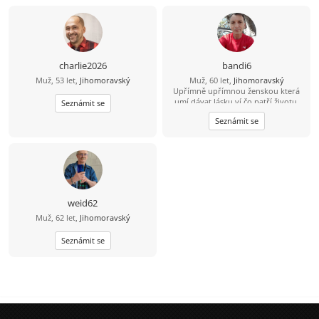
charlie2026
bandi6
Muž, 53 let,
Jihomoravský
Muž, 60 let,
Jihomoravský
Upřímně upřímnou ženskou která
umí dávat lásku ví čo patří životu,
Seznámit se
důležití spoločné sympatie spoločné
Seznámit se
úsměvem života.
weid62
Muž, 62 let,
Jihomoravský
Seznámit se