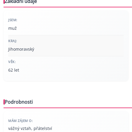
Základní údaje
JSEM:
muž
KRAJ:
Jihomoravský
VĚK:
62 let
Podrobnosti
MÁM ZÁJEM O:
vážný vztah, přátelství