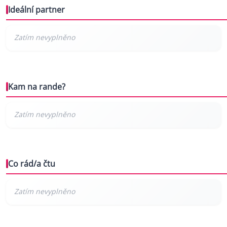
Ideální partner
Kam na rande?
Co rád/a čtu