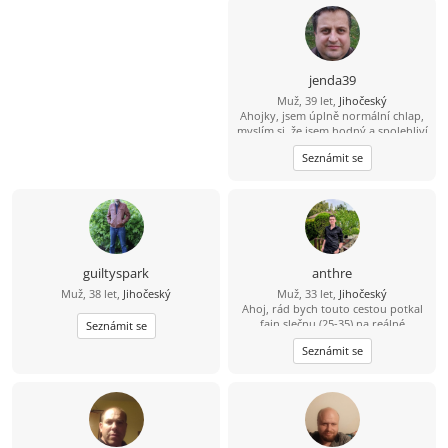
jenda39
Muž, 39 let,
Jihočeský
Ahojky, jsem úplně normální chlap,
myslím si, že jsem hodný a spolehliví
a že nezkazím žádnou srandu.
Seznámit se
Hledám k sobě partnerku na
společnou a pohodovou cestu
životem. Malé dítě není
překážkou????
guiltyspark
anthre
Muž, 38 let,
Jihočeský
Muž, 33 let,
Jihočeský
Ahoj, rád bych touto cestou potkal
fajn slečnu (25-35) na reálné
Seznámit se
seznámení. Že se sice jmenuji Dědek,
Seznámit se
ale ve svých 33 letech mám do
starého železa ještě daleko. ????
Bydlím a funguju v oblasti Třeboň –
Trhové Sviny – České Budějovice.
Jsem v tomhle realista a hledám
parťačku z okolí, abychom k sobě
neměli dál, než na jedno rozumné