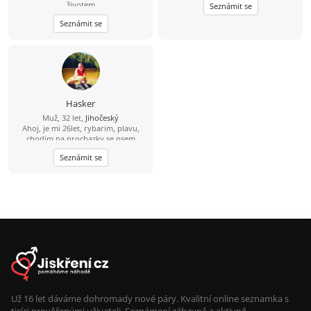
životem
Seznámit se
Seznámit se
Hasker
Muž, 32 let,
Jihočeský
Ahoj, je mi 26let, rybarim, plavu,
chodim na prochazky se psem
Seznámit se
Už 16 let dáváme dohromady nové páry. Kvalitní online seznamka s