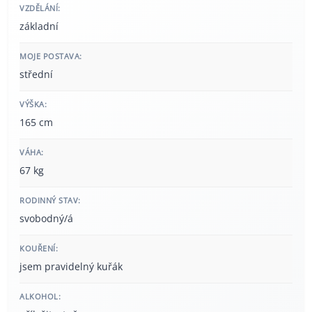
VZDĚLÁNÍ:
základní
MOJE POSTAVA:
střední
VÝŠKA:
165 cm
VÁHA:
67 kg
RODINNÝ STAV:
svobodný/á
KOUŘENÍ:
jsem pravidelný kuřák
ALKOHOL: