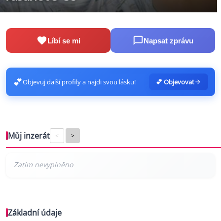
Líbí se mi
Napsat zprávu
💕
Objevuj další profily a najdi svou lásku!
💕 Objevovat
Můj inzerát
<
>
Základní údaje