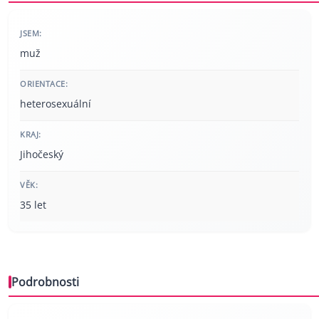
JSEM:
muž
ORIENTACE:
heterosexuální
KRAJ:
Jihočeský
VĚK:
35 let
Podrobnosti